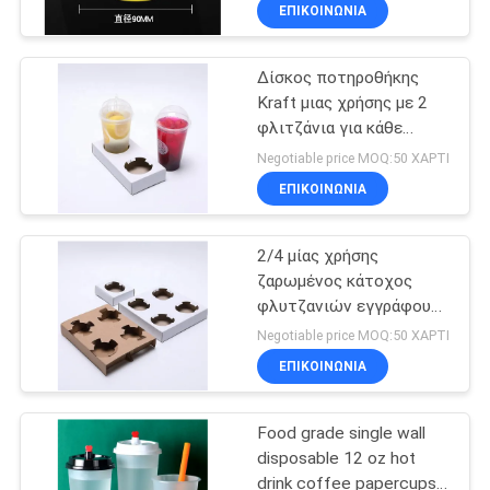
καπακιών μίας χρήσης
ΈΛΕΓΧΟΣ
ΕΠΙΚΟΙΝΩΝΙΑ
Leakproof
Δίσκος ποτηροθήκης
ΜΑΣ
31
Kraft μιας χρήσης με 2
ΕΛΆΤΕ
φλιτζάνια για κάθε
Βιοδιασπάσιμος
ΣΕ
είδους ποτό σε πακέτο
Negotiable price MOQ:50 ΧΑΡΤΙ
πάρτε μαζί το
ΕΠΑΦΉ
ΕΠΙΚΟΙΝΩΝΙΑ
κιβώτιο
ΜΕ
2/4 μίας χρήσης
ζαρωμένος κάτοχος
ΕΙΔΉΣΕΙΣ
φλυτζανιών εγγράφου
86
τεσσάρων φλυτζανιού
Negotiable price MOQ:50 ΧΑΡΤΙ
καφέ για να πάρει μαζί
Πλαστικός δίσκος
SITEMAP
ΕΠΙΚΟΙΝΩΝΙΑ
σουσιών
Food grade single wall
PRIVACY
disposable 12 oz hot
POLICY
drink coffee papercups