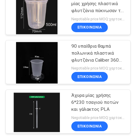
μίας χρήσης πλαστικά
φλυτζάνια πύκνωσαν τη
24
σε σχήμα υ 95
Negotiable price MOQ:χαρτοκιβώτιο 50
εσωτερική διάμετρο
Καλάθι ατμοπλοίων
ΕΠΙΚΟΙΝΩΝΙΑ
500ml με τα καπάκια
μπαμπού
90 υπαίθρια θαμπά
πολωνικά πλαστικά
φλυτζάνια Caliber 360ml
διαφανή που παγώνει με
Negotiable price MOQ:χαρτοκιβώτιο 50
τα καπάκια
ΕΠΙΚΟΙΝΩΝΙΑ
12
Φρέσκα φύλλα
Άχυρα μίας χρήσης
6*230 τσαγιού ποτών
μπαμπού
και γάλακτος PLA
Negotiable price MOQ:χαρτοκιβώτιο 50
ΕΠΙΚΟΙΝΩΝΙΑ