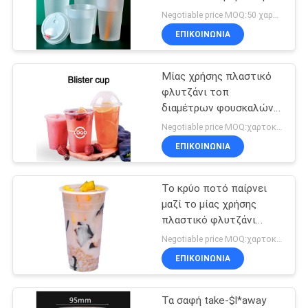
white
Negotiable price MOQ:50 χαρτοκιβώτιο
ΕΠΙΚΟΙΝΩΝΙΑ
109
Το έγγραφο παίρνει
Μίας χρήσης πλαστικό
φλυτζάνι τοπ
μαζί το κιβώτιο
διαμέτρων φουσκαλών
φυσαλίδων καπακιών
Negotiable price MOQ:χαρτοκιβώτιο 50
φλυτζανιών για την
ΕΠΙΚΟΙΝΩΝΙΑ
κατανάλωση φρούτων
Το κρύο ποτό παίρνει
30
μαζί το μίας χρήσης
Το πλαστικό
πλαστικό φλυτζάνι
φουσκαλών σαφές για
Negotiable price MOQ:χαρτοκιβώτιο 50
παίρνει μαζί το
το τσάι γάλακτος
ΕΠΙΚΟΙΝΩΝΙΑ
φρούτων
κιβώτιο
Τα σαφή take-$l*away