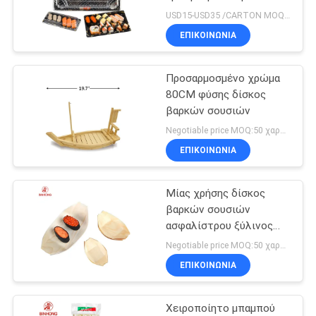
σουσιών με το σαφές
USD15-USD35 /CARTON MOQ:ΧΑΡΤΟΚΙΒΩΤΙΟ 100
καπάκι
ΕΠΙΚΟΙΝΩΝΙΑ
109
Το έγγραφο παίρνει
Προσαρμοσμένο χρώμα
80CM φύσης δίσκος
μαζί το κιβώτιο
βαρκών σουσιών
Negotiable price MOQ:50 χαρτοκιβώτιο
ΕΠΙΚΟΙΝΩΝΙΑ
Μίας χρήσης δίσκος
30
βαρκών σουσιών
Το πλαστικό
ασφαλίστρου ξύλινος
24.5*12.5cm
Negotiable price MOQ:50 χαρτοκιβώτιο
παίρνει μαζί το
ΕΠΙΚΟΙΝΩΝΙΑ
κιβώτιο
Χειροποίητο μπαμπού