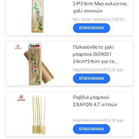
24*24cm Mao κυλώντας
χαλί σουσιών
24
Min. Order / Reference FOB Price 1,000 Pieces US $0.35/ Piece MOQ:50 χαρτοκιβώτιο
Καλάθι ατμοπλοίων
ΕΠΙΚΟΙΝΩΝΙΑ
μπαμπού
Πολυσύνθετο χαλί
μπαμπού ISO9001
24cm*24cm για τα
σούσια
Negotiable price MOQ:50 χαρτοκιβώτιο
ΕΠΙΚΟΙΝΩΝΙΑ
12
Φρέσκα φύλλα
Ραβδιά μπαμπού
ΣΧΑΡΩΝ 4,7 ιντσών
μπαμπού
Negotiable price MOQ:50 χαρτοκιβώτιο
ΕΠΙΚΟΙΝΩΝΙΑ