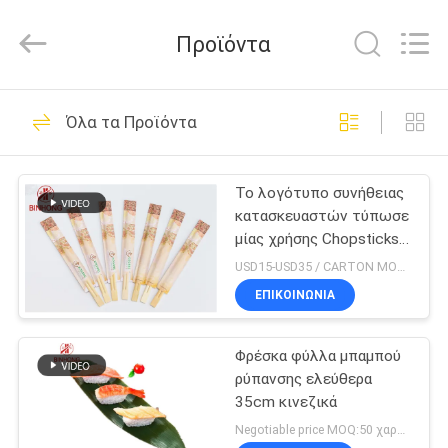
Bin
Hong
Import
Προϊόντα
and
Export
Co.
LTD.
All
ΣΠΊΤΙ
204
Rights
Όλα τα Προϊόντα
Reserved.
Μίας χρήσης
ΠΡΟΪΌΝΤΑ
Chopsticks
Το λογότυπο συνήθειας
κατασκευαστών τύπωσε
μπαμπού
ΠΕΡΊΠΟΥ
μίας χρήσης Chopsticks
ΕΜΕΊΣ
μπαμπού
USD15-USD35 / CARTON MOQ:50 χαρτοκιβώτιο
ΕΠΙΚΟΙΝΩΝΙΑ
51
ΓΎΡΟΣ
Μίας χρήσης
Φρέσκα φύλλα μπαμπού
ΕΡΓΟΣΤΑΣΊΩΝ
ρύπανσης ελεύθερα
βιοδιασπάσιμα
35cm κινεζικά
ΠΟΙΟΤΙΚΌΣ
Negotiable price MOQ:50 χαρτοκιβώτιο
μαχαιροπήρουνα