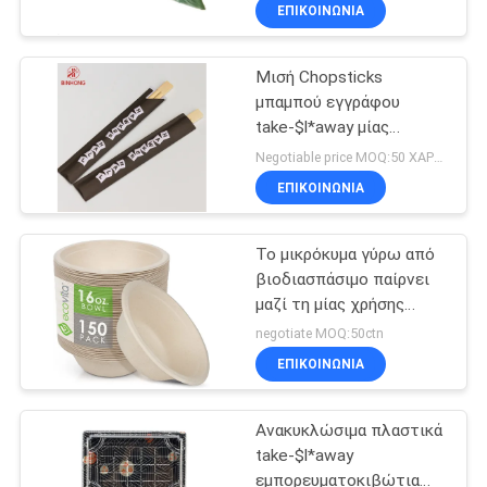
ΈΛΕΓΧΟΣ
ΕΠΙΚΟΙΝΩΝΙΑ
Μισή Chopsticks
ΜΑΣ
31
μπαμπού εγγράφου
ΕΛΆΤΕ
take-$l*away μίας
Βιοδιασπάσιμος
ΣΕ
χρήσης chopsticks
Negotiable price MOQ:50 ΧΑΡΤΟΚΙΒΩΤΙΟ
πάρτε μαζί το
προσαρμογή
ΕΠΑΦΉ
ΕΠΙΚΟΙΝΩΝΙΑ
υποστήριξης
κιβώτιο
ΜΕ
Το μικρόκυμα γύρω από
βιοδιασπάσιμο παίρνει
ΕΙΔΉΣΕΙΣ
μαζί τη μίας χρήσης
86
γλουτένη ελεύθερο Eco
negotiate MOQ:50ctn
κιβωτίων φιλικό
Πλαστικός δίσκος
SITEMAP
ΕΠΙΚΟΙΝΩΝΙΑ
σουσιών
Ανακυκλώσιμα πλαστικά
PRIVACY
take-$l*away
POLICY
εμπορευματοκιβώτια