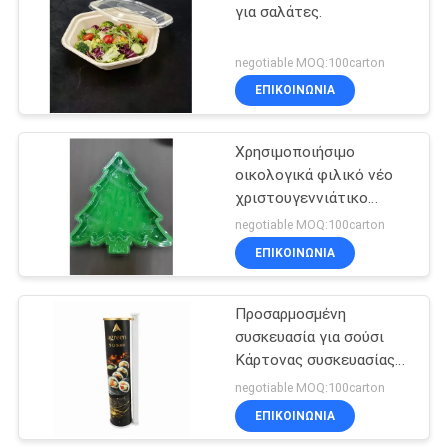
για σαλάτες.
24
negotiable MOQ:100carton
Καλάθι ατμοπλοίων
ΕΠΙΚΟΙΝΩΝΙΑ
μπαμπού
Χρησιμοποιήσιμο
οικολογικά φιλικό νέο
χριστουγεννιάτικο
δέντρο ιδανικό για
negotiable MOQ:100carton
αποθήκευση και
ΕΠΙΚΟΙΝΩΝΙΑ
12
εμφάνιση μπισκότων,
περιέχει σούσι, κουτί
Φρέσκα φύλλα
φρούτων, κουτί
Προσαρμοσμένη
σοκολάτας.
συσκευασία για σούσι
μπαμπού
Κάρτονας συσκευασίας
σωλήνων χαρτιού
negotiable MOQ:100carton
ΕΠΙΚΟΙΝΩΝΙΑ