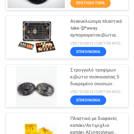
μαζί το δίσκο τροφίμων
ΈΛΕΓΧΟΣ
ΕΡΏΤΗΣΗ ΤΏΡΑ
Ανακυκλώσιμα πλαστικά
ΜΑΣ
31
take-$l*away
ΕΛΆΤΕ
εμπορευματοκιβώτια
Βιοδιασπάσιμος
ΣΕ
σουσιών με το σαφές
USD15-USD35 /CARTON MOQ:ΧΑΡΤΟΚΙΒΩΤΙΟ 100
πάρτε μαζί το
καπάκι
ΕΠΑΦΉ
ΕΠΙΚΟΙΝΩΝΙΑ
κιβώτιο
ΜΕ
Στρογγυλό τροφίμων
κιβώτιο συσκευασίας 5
ΕΙΔΉΣΕΙΣ
διαιρεμένο σουσιών
86
βαθμού πλαστικό
USD15-USD35 /CARTON MOQ:ΧΑΡΤΟΚΙΒΩΤΙΟ 100
Πλαστικός δίσκος
SITEMAP
ΕΠΙΚΟΙΝΩΝΙΑ
σουσιών
Πλαστικό με διαφανές
PRIVACY
καπάκι/Αντιμίχλιο
POLICY
καπάκι Αξιοποιήσιμο