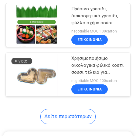
Πράσινο γρασίδι,
15
διακοσμητικό γρασίδι,
μίας χρήσης
φύλλο σχήμα σούσι
γρασίδι, διακοσμητικό
negotiable MOQ:100carton
πλαστικό φλυτζάνι
γρασίδι για σούσι,
ΕΠΙΚΟΙΝΩΝΙΑ
θαλασσινά, ψάρια,
Χρησιμοποιήσιμο
οικολογικά φιλικό κουτί
σούσι τέλειο για
30
μπισκότα Αποθήκευση
negotiable MOQ:100carton
Τσάντα εγγράφου
και εμφάνιση, κουτί
ΕΠΙΚΟΙΝΩΝΙΑ
σούσι, κουτί φρούτων,
της Kraft
κουτί σοκολάτας
Δείτε περισσότερων