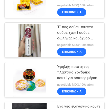
κουτί σούσι
negotiable MOQ:100carton
ΕΠΙΚΟΙΝΩΝΙΑ
109
Το έγγραφο παίρνει
Τύπος σούσι, πακέτο
σούσι, χαρτί σούσι,
μαζί το κιβώτιο
σωλήνας και άχυρο,
τρέντο κουτί σούσι.
negotiable MOQ:100carton
ΕΠΙΚΟΙΝΩΝΙΑ
Υψηλής ποιότητας
30
πλαστικό χονδρικό
Το πλαστικό
κουτί για σούπερ μάρκετ,
κουτί για σούσι, κουτί
negotiable MOQ:100carton
παίρνει μαζί το
για σούσι.
ΕΠΙΚΟΙΝΩΝΙΑ
κιβώτιο
Ένα νέο εξαγωνικό κουτί