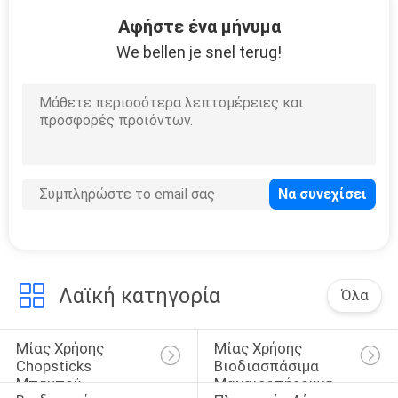
26
Αφήστε ένα μήνυμα
Διακοσμημένες με
We bellen je snel terug!
χάντρες
οδοντογλυφίδες
20
Ραβδιά μπαμπού
ΣΧΑΡΩΝ
Λαϊκή κατηγορία
Όλα
Μίας Χρήσης 
Μίας Χρήσης 
Chopsticks 
Βιοδιασπάσιμα 
Μπαμπού
Μαχαιροπήρουνα
13