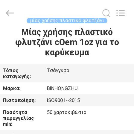
Bin
Hong
Import
and
Export
μίας χρήσης πλαστικό φλυτζάνι
Co.
LTD.
All
Μίας χρήσης πλαστικό
ΣΠΊΤΙ
Rights
Reserved.
φλυτζάνι cOem 1oz για το
ΠΡΟΪΌΝΤΑ
καρύκευμα
ΠΕΡΊΠΟΥ
Τόπος
Τσάνγκσα
καταγωγής:
ΕΜΕΊΣ
Μάρκα:
BINHONGZHU
ΓΎΡΟΣ
Πιστοποίηση:
ISO9001--2015
ΕΡΓΟΣΤΑΣΊΩΝ
Ποσότητα
50 χαρτοκιβώτιο
παραγγελίας
min:
ΠΟΙΟΤΙΚΌΣ