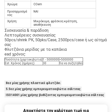
Χρώμα:
COem
Προσαρμοσμέ
ΝΑΙ
νος:
Χρήση:
Μικρόκυμα, φρέσκος-κράτηση,
αποθήκευση
Συσκευασία & παράδοση
Λεπτομέρειες συσκευασίας
50pcs/shrink PK, 50pks/Case, 2500pcs/case ή ως αίτημά
σας
Φλυτζάνια μερίδας με τα καπάκια
ead χρόνος:
Ποσότητα (χαρτοκιβώτια)
1 - 5000000
>5000000
Est. Χρόνος (ημέρες)
30
Για να συζητηθεί
8oz μίας χρήσης πλαστικό φλυτζάνι
5.5oz μίας χρήσης εμπορευματοκιβώτιο σάλτσας
ISO14001 μίας χρήσης βυθίζοντας εμπορευματοκιβώτια σάλτσας
Αποκτήστε την καλύτερη τιμή για