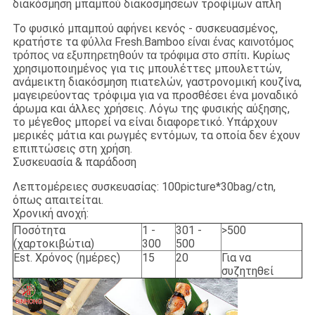
διακόσμηση μπαμπού διακοσμήσεων τροφίμων απλή
Το φυσικό μπαμπού αφήνει κενός - συσκευασμένος,
κρατήστε τα
Fresh.Bamboo
φύλλα
είναι ένας καινοτόμος
Κυρίως
τρόπος να εξυπηρετηθούν τα τρόφιμα στο σπίτι.
χρησιμοποιημένος για τις μπουλέττες μπουλεττών,
ανάμεικτη διακόσμηση πιατελών, γαστρονομική κουζίνα,
μαγειρεύοντας τρόφιμα για να προσθέσει ένα μοναδικό
άρωμα και άλλες χρήσεις. Λόγω της φυσικής αύξησης,
το μέγεθος μπορεί να είναι διαφορετικό. Υπάρχουν
μερικές μάτια και ρωγμές εντόμων, τα οποία δεν έχουν
επιπτώσεις στη χρήση.
Συσκευασία & παράδοση
Λεπτομέρειες συσκευασίας: 100picture*30bag/ctn,
όπως απαιτείται.
Χρονική ανοχή:
Ποσότητα
1 -
301 -
>500
(χαρτοκιβώτια)
300
500
Est. Χρόνος (ημέρες)
15
20
Για να
συζητηθεί