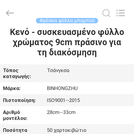
Bin
Hong
Import
and
Export
Φρέσκα φύλλα μπαμπού
Co.
LTD.
All
Κενό - συσκευασμένο φύλλο
ΣΠΊΤΙ
Rights
Reserved.
χρώματος 9cm πράσινο για
ΠΡΟΪΌΝΤΑ
τη διακόσμηση
ΠΕΡΊΠΟΥ
Τόπος
Τσάνγκσα
καταγωγής:
ΕΜΕΊΣ
Μάρκα:
BINHONGZHU
ΓΎΡΟΣ
Πιστοποίηση:
ISO9001--2015
ΕΡΓΟΣΤΑΣΊΩΝ
Αριθμό
28cm--33cm
μοντέλου:
ΠΟΙΟΤΙΚΌΣ
Ποσότητα
50 χαρτοκιβώτιο