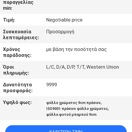
παραγγελίας
ΈΛΕΓΧΟΣ
min:
Τιμή:
Negotiable price
ΜΑΣ
ΕΛΆΤΕ
Συσκευασία
Προσαρμογή
λεπτομέρειες:
ΣΕ
Χρόνος
με βάση την ποσότητά σας
ΕΠΑΦΉ
παράδοσης:
ΜΕ
Όροι
L/C, D/A, D/P, T/T, Western Union
πληρωμής:
ΕΙΔΉΣΕΙΣ
Δυνατότητα
9999
προσφοράς:
SITEMAP
Υψηλό φως:
,
φύλλο χρώματος 9cm πράσινο
,
ISO9001 πράσινο φύλλο χρώματος
φύλλα φυτού μπαμπού 9cm
PRIVACY
POLICY