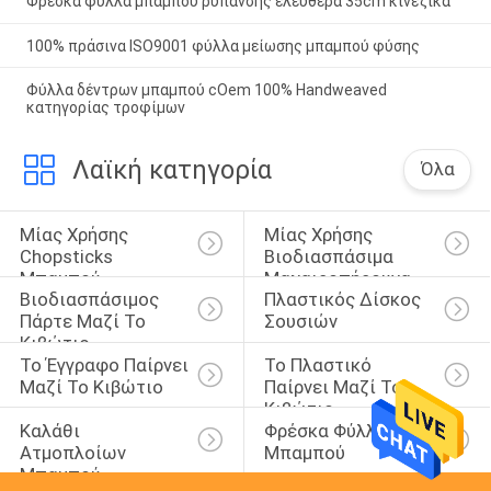
Φρέσκα φύλλα μπαμπού ρύπανσης ελεύθερα 35cm κινεζικά
100% πράσινα ISO9001 φύλλα μείωσης μπαμπού φύσης
Φύλλα δέντρων μπαμπού cOem 100% Handweaved
κατηγορίας τροφίμων
Λαϊκή κατηγορία
Όλα
Μίας Χρήσης 
Μίας Χρήσης 
Chopsticks 
Βιοδιασπάσιμα 
Μπαμπού
Μαχαιροπήρουνα
Βιοδιασπάσιμος 
Πλαστικός Δίσκος 
Πάρτε Μαζί Το 
Σουσιών
Κιβώτιο
Το Έγγραφο Παίρνει 
Το Πλαστικό 
Μαζί Το Κιβώτιο
Παίρνει Μαζί Το 
Κιβώτιο
Καλάθι 
Φρέσκα Φύλλα 
Ατμοπλοίων 
Μπαμπού
Μπαμπού