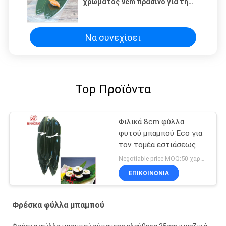
χρώματος 9cm πράσινο για τη
διακόσμηση
Να συνεχίσει
Top Προϊόντα
Φιλικά 8cm φύλλα
φυτού μπαμπού Eco για
τον τομέα εστιάσεως
Negotiable price MOQ:50 χαρτοκιβώτιο
ΕΠΙΚΟΙΝΩΝΙΑ
Φρέσκα φύλλα μπαμπού