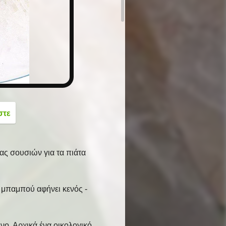
button
στε
ς σουσιών για τα πιάτα
μπαμπού αφήνει κενός -
νο. Αρχικά ένα οικολογικό