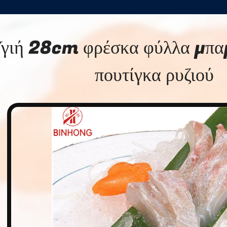
γιή 28cm φρέσκα φύλλα μπαμ
πουτίγκα ρυζιού