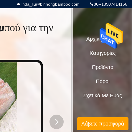
linda_liu@binhongbamboo.com
86--13507414166
πού για την
Αρχική Σελίδα
Κατηγορίες
Προϊόντα
Πόροι
Σχετικά Με Εμάς
Λάβετε προσφορά