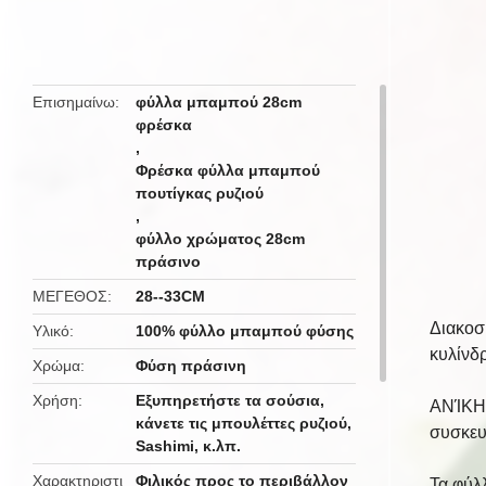
butto
Επισημαίνω
φύλλα μπαμπού 28cm
φρέσκα
,
Φρέσκα φύλλα μπαμπού
πουτίγκας ρυζιού
,
φύλλο χρώματος 28cm
πράσινο
ΜΕΓΕΘΟΣ
28--33CM
Διακοσ
Υλικό
100% φύλλο μπαμπού φύσης
κυλίνδ
Χρώμα
Φύση πράσινη
Χρήση
Εξυπηρετήστε τα σούσια,
ΑΝΊΚΗΤ
κάνετε τις μπουλέττες ρυζιού,
συσκευ
Sashimi, κ.λπ.
Χαρακτηριστι
Φιλικός προς το περιβάλλον
Τα φύλ