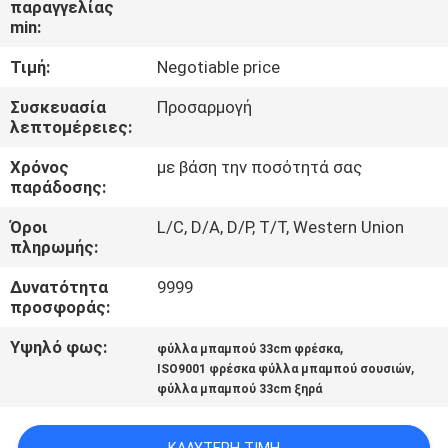
παραγγελίας
ΈΛΕΓΧΟΣ
min:
Τιμή:
Negotiable price
ΜΑΣ
ΕΛΆΤΕ
Συσκευασία
Προσαρμογή
λεπτομέρειες:
ΣΕ
Χρόνος
με βάση την ποσότητά σας
ΕΠΑΦΉ
παράδοσης:
ΜΕ
Όροι
L/C, D/A, D/P, T/T, Western Union
πληρωμής:
ΕΙΔΉΣΕΙΣ
Δυνατότητα
9999
προσφοράς:
SITEMAP
Υψηλό φως:
,
φύλλα μπαμπού 33cm φρέσκα
,
ISO9001 φρέσκα φύλλα μπαμπού σουσιών
φύλλα μπαμπού 33cm ξηρά
PRIVACY
POLICY