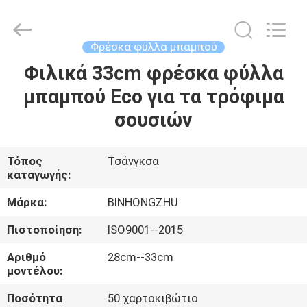
Bin
Hong
Import
and
Export
Φρέσκα φύλλα μπαμπού
Co.
LTD.
All
Φιλικά 33cm φρέσκα φύλλα
ΣΠΊΤΙ
Rights
Reserved.
μπαμπού Eco για τα τρόφιμα
ΠΡΟΪΌΝΤΑ
σουσιών
ΠΕΡΊΠΟΥ
Τόπος
Τσάνγκσα
καταγωγής:
ΕΜΕΊΣ
Μάρκα:
BINHONGZHU
ΓΎΡΟΣ
Πιστοποίηση:
ISO9001--2015
ΕΡΓΟΣΤΑΣΊΩΝ
Αριθμό
28cm--33cm
μοντέλου:
ΠΟΙΟΤΙΚΌΣ
Ποσότητα
50 χαρτοκιβώτιο