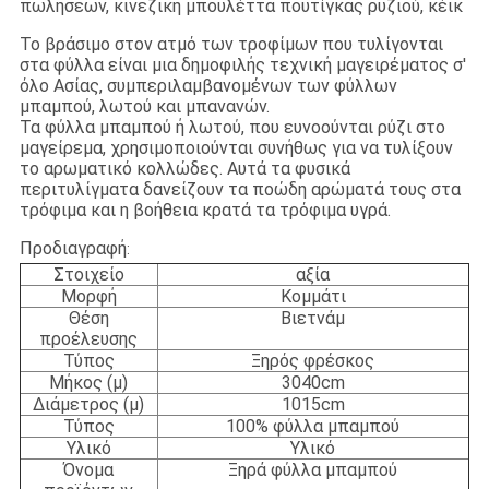
πωλήσεων, κινεζική μπουλέττα πουτίγκας ρυζιού, κέικ
Το βράσιμο στον ατμό των τροφίμων που τυλίγονται
στα φύλλα είναι μια δημοφιλής τεχνική μαγειρέματος σ'
όλο Ασίας, συμπεριλαμβανομένων των φύλλων
μπαμπού, λωτού και μπανανών.
Τα φύλλα μπαμπού ή λωτού, που ευνοούνται ρύζι στο
μαγείρεμα, χρησιμοποιούνται συνήθως για να τυλίξουν
το αρωματικό κολλώδες. Αυτά τα φυσικά
περιτυλίγματα δανείζουν τα ποώδη αρώματά τους στα
τρόφιμα και η βοήθεια κρατά τα τρόφιμα υγρά.
Προδιαγραφή
:
Στοιχείο
αξία
Μορφή
Κομμάτι
Θέση
Βιετνάμ
προέλευσης
Τύπος
Ξηρός φρέσκος
Μήκος (μ)
3040cm
Διάμετρος (μ)
1015cm
Τύπος
100% φύλλα μπαμπού
Υλικό
Υλικό
Όνομα
Ξηρά φύλλα μπαμπού