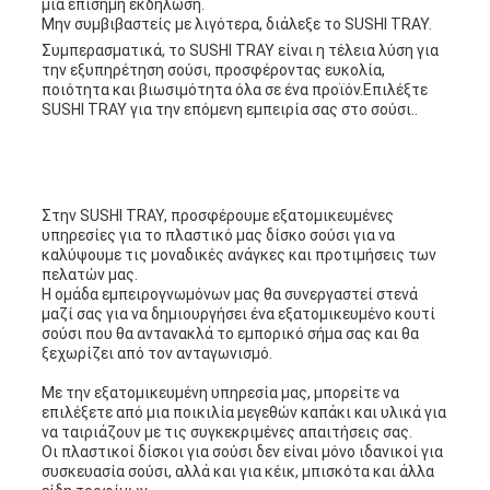
μια επίσημη εκδήλωση.
Μην συμβιβαστείς με λιγότερα, διάλεξε το SUSHI TRAY.
Συμπερασματικά, το SUSHI TRAY είναι η τέλεια λύση για
την εξυπηρέτηση σούσι, προσφέροντας ευκολία,
ποιότητα και βιωσιμότητα όλα σε ένα προϊόν.Επιλέξτε
SUSHI TRAY για την επόμενη εμπειρία σας στο σούσι..
Στην SUSHI TRAY, προσφέρουμε εξατομικευμένες
υπηρεσίες για το πλαστικό μας δίσκο σούσι για να
καλύψουμε τις μοναδικές ανάγκες και προτιμήσεις των
πελατών μας.
Η ομάδα εμπειρογνωμόνων μας θα συνεργαστεί στενά
μαζί σας για να δημιουργήσει ένα εξατομικευμένο κουτί
σούσι που θα αντανακλά το εμπορικό σήμα σας και θα
ξεχωρίζει από τον ανταγωνισμό.
Με την εξατομικευμένη υπηρεσία μας, μπορείτε να
επιλέξετε από μια ποικιλία μεγεθών καπάκι και υλικά για
να ταιριάζουν με τις συγκεκριμένες απαιτήσεις σας.
Οι πλαστικοί δίσκοι για σούσι δεν είναι μόνο ιδανικοί για
συσκευασία σούσι, αλλά και για κέικ, μπισκότα και άλλα