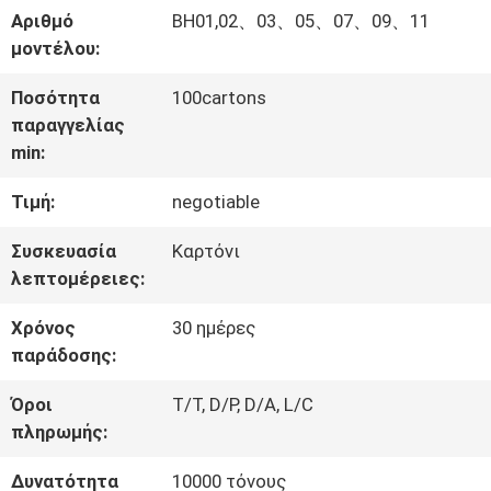
Αριθμό
BH01,02、03、05、07、09、11
ΠΟΙΟΤΙΚΌΣ
μοντέλου:
ΈΛΕΓΧΟΣ
Ποσότητα
100cartons
παραγγελίας
min:
ΜΑΣ
Τιμή:
negotiable
ΕΛΆΤΕ
Συσκευασία
Καρτόνι
ΣΕ
λεπτομέρειες:
ΕΠΑΦΉ
Χρόνος
30 ημέρες
ΜΕ
παράδοσης:
Όροι
T/T, D/P, D/A, L/C
ΕΙΔΉΣΕΙΣ
πληρωμής:
Δυνατότητα
10000 τόνους