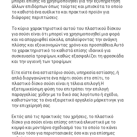
μπορεί επίσης να χρησιμοποιηθεί για την εξυπηρέτηση
άλλων επιδόρπων όπως τούρτες και μπισκότα.το οποίο
το καθιστά ένα ευέλικτο και πρακτικό προϊόν για
διάφορες περιπτώσεις.
Το κύριο χαρακτηριστικό αυτού του πλαστικού δίσκου
για σούσι είναι ότι μπορεί να χρησιμοποιηθεί μια φορά
και να απορριφθεί εύκολα, απαλείφοντας την ανάγκη
πλύσης και εξοικονομώντας χρόνο και προσπάθεια.Αυτό
το χαρακτηριστικό το καθιστά επίσης ιδανικό για
συσκευασία τροφίμων, καθώς εξασφαλίζει τη φρεσκάδα
και την υγιεινή των τροφίμων.
Είτε είστε ένα εστιατόριο σούσι, υπηρεσία εστίασης, ή
απλά διοργανώνετε ένα πάρτι σούσι στο σπίτι, το
πλαστικό δίσκο σούσι είναι η τέλεια επιλογή.Η
εξατομικεύσιμη φύση του επιτρέπει την επιλογή
παραγγελίας χύδην με το δικό σας λογότυπο ή σχέδιο,
καθιστώντας το ένα εξαιρετικό εργαλείο μάρκετινγκ για
την επιχείρησή σας.
Εκτός από τις πρακτικές του χρήσεις, το πλαστικό
δίσκο για σούσι είναι επίσης οπτικά ελκυστικό με το
κομψό και μοντέρνο σχεδιασμό του.το οποίο το κάνει
τέλειο τόσο για περιστασιακές όσο και για επίσημες