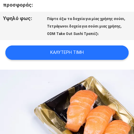
προσφοράς:
SITEMAP
Υψηλό φως:
,
Πάρτε έξω τα δοχεία για μίας χρήσης σούσι
,
Τετράγωνοι δοχεία για σούσι μιας χρήσης
PRIVACY
ODM Take Out Sushi Τραπέζι
POLICY
ΚΑΛΎΤΕΡΗ ΤΙΜΉ