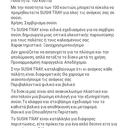
Ποσότητα: 100 κουτιά
Με την ποσότητα των 100 κουτιών, μπορείτε εύκολα να
προμηθευτείτε SUSHI TRAY για όλες τις ανάγκες σας σε
σούσι.
Χρήση: Σερβίρισμα σούσι
Το SUSHI TRAY είναι ειδικά σχεδιασμένο για να σερβίρει
σούσι.δημιουργία μιας οπτικά ελκυστικής παρουσίασης
για τους πελάτες ή τους καλεσμένους σας.
Χαρακτηριστικό: Ξαναχρησιμοποιήσιμο
Δεν χρειάζεται να ανησυχείτε για το πλύσιμο και την
απολύμανση, απλά πετάξτε το δίσκο μετά τη χρήση.
Προσαρμοσμένη παραγγελία: Αποδέχομαι
Στην SUSHI TRAY, καταλαβαίνουμε ότι οι ανάγκες κάθε
πελάτη είναι διαφορετικές.Θα χαρούμε να
ικανοποιήσουμε τις ανάγκες σας.
Περιβαλλοντικά φιλικό και βολικό
Τα δίσκια μας είναι από ανακυκλώσιμο πλαστικό και
αποτελούν μια βιώσιμη επιλογή για την εξυπηρέτηση
σούσι.Το ελαφρύ και στοιβάσιμο σχεδιασμό του το
καθιστά βολικό για αποθήκευση και μεταφορά..
Ιδανικό για Οποιαδήποτε Περίσταση
Το SUSHI TRAY είναι κατάλληλο για διάφορες
περιπτώσεις, είτε πρόκειται για ένα απλό δείπνο είτε για