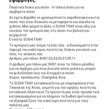
Εφαρμογές:
Πλαστικό δίσκο για σούσι - Η τέλεια λύση για να
σερβίρετε σούσι
Αν έχετε βαρεθεί να χρησιμοποιείτε παραδοσιακά κουτιά
σούσι που είναι δύσκολο να μεταφέρετε και εύκολα να
χυθούν; Μην ψάχνετε άλλο, η SUSHI TRAY είναι εδώ για
να κάνει την εμπειρία σας στο σούσι πιο βολική και
ευχάριστη!
Ετικέτα: SUSHI TRAY
Το εμπορικό μας όνομα τα λέει όλα - ειδικευόμαστε στην
παροχή του καλύτερου ποιότητας δίσκου για σούσι για
όλες τις ανάγκες σας.
Αριθμός μοντέλου: BH01,02,03,05,07,09,11
Ο αριθμός μοντέλου μας BH01 είναι το τέλειο μέγεθος
για να σερβίρει μια ποικιλία από σούσι ρολά και μπορεί
να φιλοξενήσει έως και 8 κομμάτια σούσι.
Χώρος προέλευσης: Changsha, Κίνα
Το SUSHI TRAY κατασκευάζεται με υπερηφάνεια στην
Τσανγκσά της Κίνας, γνωστή για την υψηλής ποιότητας
κατασκευή πλαστικού.Τα προϊόντα μας είναι προσεκτικά
κατασκευασμένα για να πληρούν τα διεθνή πρότυπα και
να εξασφαλίζουν την καλύτερη ποιότητα για τους
πελάτες μας..