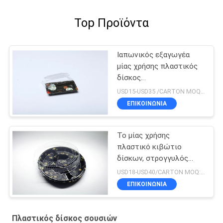
Top Προϊόντα
Ιαπωνικός εξαγωγέα
μίας χρήσης πλαστικός
δίσκος
εμπορευματοκιβωτίων
USD15-USD35 /CARTON MOQ:ΧΑΡΤΟΚΙΒΩΤΙΟ 100
κιβωτίων σουσιών
ΕΠΙΚΟΙΝΩΝΙΑ
Το μίας χρήσης
πλαστικό κιβώτιο
δίσκων, στρογγυλός
δίσκος σουσιών, παίρνει
USD18-USD40/CARTON MOQ:50 χαρτοκιβώτιο
μαζί το δίσκο τροφίμων
ΕΠΙΚΟΙΝΩΝΙΑ
Πλαστικός δίσκος σουσιών