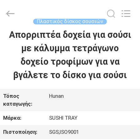
Bin
Hong
Import
and
Πλαστικός δίσκος σουσιών
Export
Co.
Απορριπτέα δοχεία για σούσι
ΣΠΊΤΙ
LTD.
All
Rights
με κάλυμμα τετράγωνο
Reserved.
ΠΡΟΪΌΝΤΑ
δοχείο τροφίμων για να
βγάλετε το δίσκο για σούσι
ΠΕΡΊΠΟΥ
ΕΜΕΊΣ
Τόπος
Hunan
καταγωγής:
ΓΎΡΟΣ
Μάρκα:
SUSHI TRAY
ΕΡΓΟΣΤΑΣΊΩΝ
Πιστοποίηση:
SGS,ISO9001