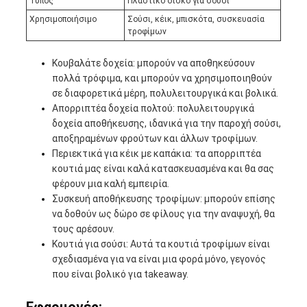
Τύπος
Πλαστικό δίσκο για σούσι
Χρησιμοποιήσιμο
Σούσι, κέικ, μπισκότα, συσκευασία
τροφίμων
Κουβαλάτε δοχεία: μπορούν να αποθηκεύσουν
πολλά τρόφιμα, και μπορούν να χρησιμοποιηθούν
σε διαφορετικά μέρη, πολυλειτουργικά και βολικά.
Απορριπτέα δοχεία πολτού: πολυλειτουργικά
δοχεία αποθήκευσης, ιδανικά για την παροχή σούσι,
αποξηραμένων φρούτων και άλλων τροφίμων.
Περιεκτικά για κέικ με καπάκια: τα απορριπτέα
κουτιά μας είναι καλά κατασκευασμένα και θα σας
φέρουν μια καλή εμπειρία.
Συσκευή αποθήκευσης τροφίμων: μπορούν επίσης
να δοθούν ως δώρο σε φίλους για την αναψυχή, θα
τους αρέσουν.
Κουτιά για σούσι: Αυτά τα κουτιά τροφίμων είναι
σχεδιασμένα για να είναι μια φορά μόνο, γεγονός
που είναι βολικό για takeaway.