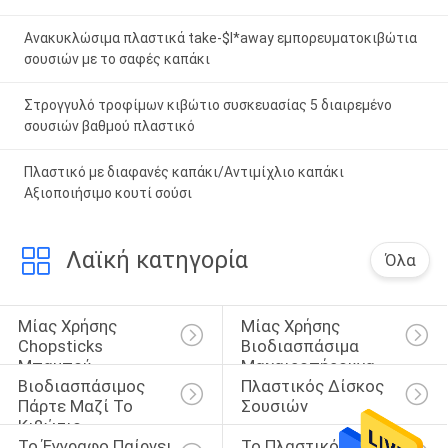
Ανακυκλώσιμα πλαστικά take-$l*away εμπορευματοκιβώτια
σουσιών με το σαφές καπάκι
Στρογγυλό τροφίμων κιβώτιο συσκευασίας 5 διαιρεμένο
σουσιών βαθμού πλαστικό
Πλαστικό με διαφανές καπάκι/Αντιμίχλιο καπάκι
Αξιοποιήσιμο κουτί σούσι
Λαϊκή κατηγορία
Όλα
Μίας Χρήσης 
Μίας Χρήσης 
Chopsticks 
Βιοδιασπάσιμα 
Μπαμπού
Μαχαιροπήρουνα
Βιοδιασπάσιμος 
Πλαστικός Δίσκος 
Πάρτε Μαζί Το 
Σουσιών
Κιβώτιο
Το Έγγραφο Παίρνει 
Το Πλαστικό 