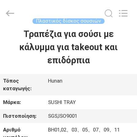
Bin
Hong
Import
and
Πλαστικός δίσκος σουσιών
Export
Co.
Τραπέζια για σούσι με
ΣΠΊΤΙ
LTD.
All
Rights
κάλυμμα για takeout και
Reserved.
ΠΡΟΪΌΝΤΑ
επιδόρπια
ΠΕΡΊΠΟΥ
Τόπος
Hunan
καταγωγής:
ΕΜΕΊΣ
Μάρκα:
SUSHI TRAY
ΓΎΡΟΣ
Πιστοποίηση:
SGS,ISO9001
ΕΡΓΟΣΤΑΣΊΩΝ
Αριθμό
BH01,02、03、05、07、09、11