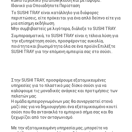
καθιστά βολικό για αποθήκευση και μεταφορά..
Ιδανικό για Οποιαδήποτε Περίσταση
Το SUSHI TRAY είναι κατάλληλο για διάφορες
περιπτώσεις, είτε πρόκειται για ένα απλό δείπνο είτε για
μια επίσημη εκδήλωση.
Μην συμβιβαστείς με λιγότερα, διάλεξε το SUSHI TRAY.
Συμπερασματικά, το SUSHI TRAY είναι η τέλεια λύση για
την εξυπηρέτηση σούσι, προσφέροντας ευκολία,
ποιότητα και βιωσιμότητα όλα σε ένα προϊόν.Επιλέξτε
SUSHI TRAY για την επόμενη εμπειρία σας στο σούσι..
Στην SUSHI TRAY, προσφέρουμε εξατομικευμένες
υπηρεσίες για το πλαστικό μας δίσκο σούσι για να
καλύψουμε τις μοναδικές ανάγκες και προτιμήσεις των
πελατών μας.
Η ομάδα εμπειρογνωμόνων μας θα συνεργαστεί στενά
μαζί σας για να δημιουργήσει ένα εξατομικευμένο κουτί
σούσι που θα αντανακλά το εμπορικό σήμα σας και θα
ξεχωρίζει από τον ανταγωνισμό.
Με την εξατομικευμένη υπηρεσία μας, μπορείτε να