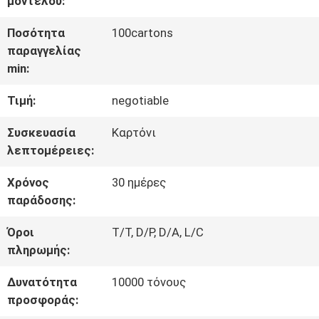
μοντέλου:
ΠΟΙΟΤΙΚΌΣ
Ποσότητα
100cartons
παραγγελίας
ΈΛΕΓΧΟΣ
min:
Τιμή:
negotiable
ΜΑΣ
Συσκευασία
Καρτόνι
ΕΛΆΤΕ
λεπτομέρειες:
ΣΕ
Χρόνος
30 ημέρες
ΕΠΑΦΉ
παράδοσης:
ΜΕ
Όροι
T/T, D/P, D/A, L/C
πληρωμής:
ΕΙΔΉΣΕΙΣ
Δυνατότητα
10000 τόνους
προσφοράς: