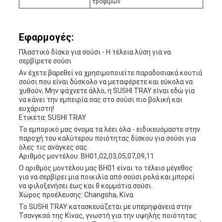
τροφίμων
Εφαρμογές:
Πλαστικό δίσκο για σούσι - Η τέλεια λύση για να
σερβίρετε σούσι
Αν έχετε βαρεθεί να χρησιμοποιείτε παραδοσιακά κουτιά
σούσι που είναι δύσκολο να μεταφέρετε και εύκολα να
χυθούν; Μην ψάχνετε άλλο, η SUSHI TRAY είναι εδώ για
να κάνει την εμπειρία σας στο σούσι πιο βολική και
ευχάριστη!
Ετικέτα: SUSHI TRAY
Το εμπορικό μας όνομα τα λέει όλα - ειδικευόμαστε στην
παροχή του καλύτερου ποιότητας δίσκου για σούσι για
όλες τις ανάγκες σας.
Αριθμός μοντέλου: BH01,02,03,05,07,09,11
Ο αριθμός μοντέλου μας BH01 είναι το τέλειο μέγεθος
για να σερβίρει μια ποικιλία από σούσι ρολά και μπορεί
να φιλοξενήσει έως και 8 κομμάτια σούσι.
Χώρος προέλευσης: Changsha, Κίνα
Το SUSHI TRAY κατασκευάζεται με υπερηφάνεια στην
Τσανγκσά της Κίνας, γνωστή για την υψηλής ποιότητας