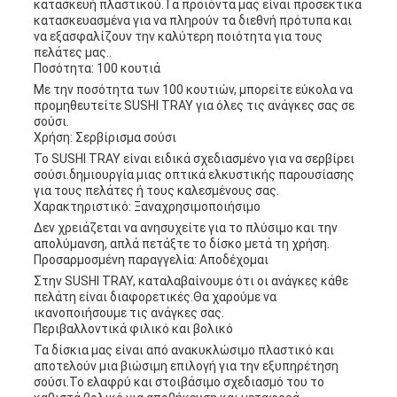
κατασκευή πλαστικού.Τα προϊόντα μας είναι προσεκτικά
κατασκευασμένα για να πληρούν τα διεθνή πρότυπα και
να εξασφαλίζουν την καλύτερη ποιότητα για τους
πελάτες μας..
Ποσότητα: 100 κουτιά
Με την ποσότητα των 100 κουτιών, μπορείτε εύκολα να
προμηθευτείτε SUSHI TRAY για όλες τις ανάγκες σας σε
σούσι.
Χρήση: Σερβίρισμα σούσι
Το SUSHI TRAY είναι ειδικά σχεδιασμένο για να σερβίρει
σούσι.δημιουργία μιας οπτικά ελκυστικής παρουσίασης
για τους πελάτες ή τους καλεσμένους σας.
Χαρακτηριστικό: Ξαναχρησιμοποιήσιμο
Δεν χρειάζεται να ανησυχείτε για το πλύσιμο και την
απολύμανση, απλά πετάξτε το δίσκο μετά τη χρήση.
Προσαρμοσμένη παραγγελία: Αποδέχομαι
Στην SUSHI TRAY, καταλαβαίνουμε ότι οι ανάγκες κάθε
πελάτη είναι διαφορετικές.Θα χαρούμε να
ικανοποιήσουμε τις ανάγκες σας.
Περιβαλλοντικά φιλικό και βολικό
Τα δίσκια μας είναι από ανακυκλώσιμο πλαστικό και
αποτελούν μια βιώσιμη επιλογή για την εξυπηρέτηση
σούσι.Το ελαφρύ και στοιβάσιμο σχεδιασμό του το