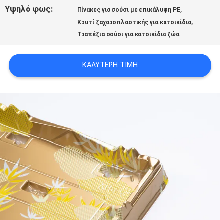
Υψηλό φως:
,
SITEMAP
Πίνακες για σούσι με επικάλυψη PE
,
Κουτί ζαχαροπλαστικής για κατοικίδια
Τραπέζια σούσι για κατοικίδια ζώα
PRIVACY
ΚΑΛΎΤΕΡΗ ΤΙΜΉ
POLICY