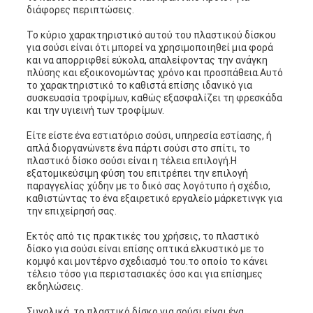
διάφορες περιπτώσεις.
Το κύριο χαρακτηριστικό αυτού του πλαστικού δίσκου
για σούσι είναι ότι μπορεί να χρησιμοποιηθεί μια φορά
και να απορριφθεί εύκολα, απαλείφοντας την ανάγκη
πλύσης και εξοικονομώντας χρόνο και προσπάθεια.Αυτό
το χαρακτηριστικό το καθιστά επίσης ιδανικό για
συσκευασία τροφίμων, καθώς εξασφαλίζει τη φρεσκάδα
και την υγιεινή των τροφίμων.
Είτε είστε ένα εστιατόριο σούσι, υπηρεσία εστίασης, ή
απλά διοργανώνετε ένα πάρτι σούσι στο σπίτι, το
πλαστικό δίσκο σούσι είναι η τέλεια επιλογή.Η
εξατομικεύσιμη φύση του επιτρέπει την επιλογή
παραγγελίας χύδην με το δικό σας λογότυπο ή σχέδιο,
καθιστώντας το ένα εξαιρετικό εργαλείο μάρκετινγκ για
την επιχείρησή σας.
Εκτός από τις πρακτικές του χρήσεις, το πλαστικό
δίσκο για σούσι είναι επίσης οπτικά ελκυστικό με το
κομψό και μοντέρνο σχεδιασμό του.το οποίο το κάνει
τέλειο τόσο για περιστασιακές όσο και για επίσημες
εκδηλώσεις.
Συνολικά, το πλαστικό δίσκο για σούσι είναι ένα