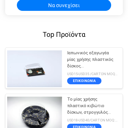
Να συνεχίσει
Top Προϊόντα
Ιαπωνικός εξαγωγέα
μίας χρήσης πλαστικός
δίσκος
εμπορευματοκιβωτίων
USD15-USD35 /CARTON MOQ:ΧΑΡΤΟΚΙΒΩΤΙΟ 100
κιβωτίων σουσιών
ΕΠΙΚΟΙΝΩΝΙΑ
Το μίας χρήσης
πλαστικό κιβώτιο
δίσκων, στρογγυλός
δίσκος σουσιών, παίρνει
USD18-USD40/CARTON MOQ:50 χαρτοκιβώτιο
μαζί το δίσκο τροφίμων
ΕΠΙΚΟΙΝΩΝΙΑ