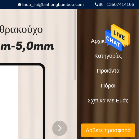
linda_liu@binhongbamboo.com
86--13507414166
νθρακούχο
8mm-5,0mm
Αρχική Σελίδα
Κατηγορίες
Προϊόντα
Πόροι
Σχετικά Με Εμάς
Λάβετε προσφορά