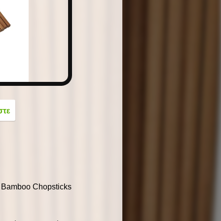
button
στε
 Bamboo Chopsticks