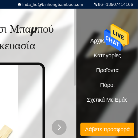
linda_liu@binhongbamboo.com
86--13507414166
σι Μπαμπού
κευασία
Αρχική Σελίδα
Κατηγορίες
Προϊόντα
Πόροι
Σχετικά Με Εμάς
Λάβετε προσφορά