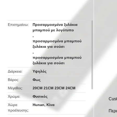
butto
Επισημαίνω
Προσαρμοσμένα ξυλάκια
μπαμπού με λογότυπο
,
προσαρμοσμένα μπαμπού
ξυλάκια για σούσι
,
προσαρμοσμένα μπαμπού
ξυλάκια για σούσι
Διάρκεια
Υψηλός
Βάρος
Φως
Μέγεθος
20CM 21CM 23CM 24CM
Χρώμα
Φυσικός
Cus
Χώρα
Hunan, Κίνα
προέλευσης
Περι