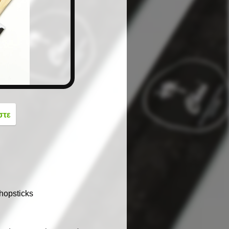
button
στε
opsticks