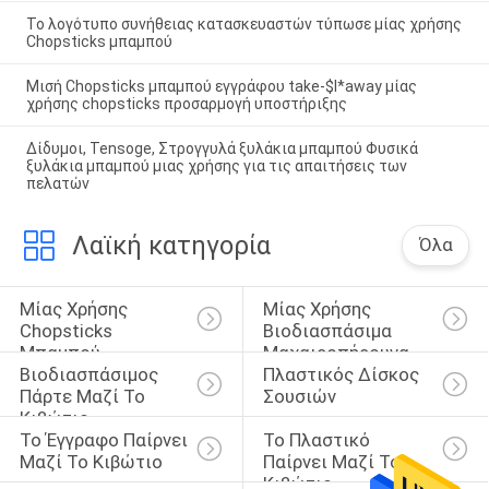
Το λογότυπο συνήθειας κατασκευαστών τύπωσε μίας χρήσης
Chopsticks μπαμπού
Μισή Chopsticks μπαμπού εγγράφου take-$l*away μίας
χρήσης chopsticks προσαρμογή υποστήριξης
Δίδυμοι, Tensoge, Στρογγυλά ξυλάκια μπαμπού Φυσικά
ξυλάκια μπαμπού μιας χρήσης για τις απαιτήσεις των
πελατών
Λαϊκή κατηγορία
Όλα
Μίας Χρήσης 
Μίας Χρήσης 
Chopsticks 
Βιοδιασπάσιμα 
Μπαμπού
Μαχαιροπήρουνα
Βιοδιασπάσιμος 
Πλαστικός Δίσκος 
Πάρτε Μαζί Το 
Σουσιών
Κιβώτιο
Το Έγγραφο Παίρνει 
Το Πλαστικό 
Μαζί Το Κιβώτιο
Παίρνει Μαζί Το 
Κιβώτιο