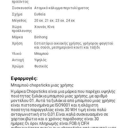
προϊόντος
Συσκευασία
Ατομικό κάλυμμα περιτυλίγματος
Σχήμα
Ευθεία
Μέγεθος
20 εκ. 21 εκ. 23 εκ. 24 εκ
Χώρα
Χουνάν, Κίνα
προέλευσης
Μάρκα
Binhong
Χρήση
Εστιατόριο οικιακής χρήσης, γρήγορου φαγητού
και σούσι, μεσημεριανό κουτί και ταξίδι
Υλικό
Μπαμπού
Αντοχή
Υψηλός
Χρώμα
Φυσικός
Εφαρμογές:
Μπαμπού chopsticks μιας χρήσης
Η μάρκα Chopsticks είναι μια μάρκα που παρέχει υψηλής
ποιότητας ξυλάκια μπαμπού μιας χρήσης, με αριθμό
μοντέλου 01. Αυτά τα ξυλάκια από μπαμπού μιας χρήσης
είναι πιστοποιημένα με ISO9001 και η ελάχιστη
ποσότητα παραγγελίας είναι 30 W.Η τιμή είναι πολύ
ανταγωνιστική στο 0,01.Είναι καλά συσκευασμένο σε
χαρτοκιβώτιο και ο χρόνος παράδοσης είναι 30
ημέρες.Οι όροι πληρωμής είναι FOB ή CIF.Η