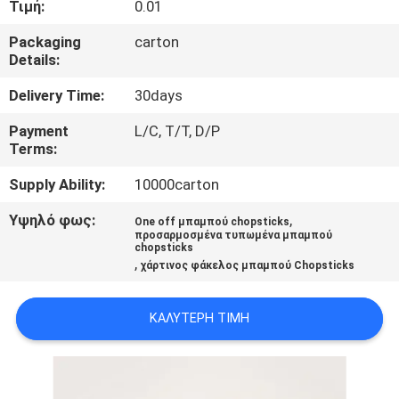
Τιμή:
0.01
ΈΛΕΓΧΟΣ
Packaging
carton
Details:
ΜΑΣ
ΕΛΆΤΕ
Delivery Time:
30days
ΣΕ
Payment
L/C, T/T, D/P
Terms:
ΕΠΑΦΉ
Supply Ability:
10000carton
ΜΕ
Υψηλό φως:
,
One off μπαμπού chopsticks
προσαρμοσμένα τυπωμένα μπαμπού
ΕΙΔΉΣΕΙΣ
chopsticks
,
χάρτινος φάκελος μπαμπού Chopsticks
SITEMAP
ΚΑΛΎΤΕΡΗ ΤΙΜΉ
PRIVACY
POLICY