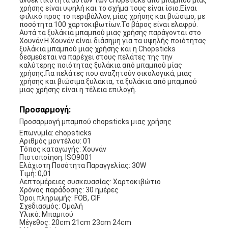
ανθεκτικότητα αυτών των chopsticks από μπαμπού μιας
χρήσης είναι υψηλή και το σχήμα τους είναι ίσιο.Είναι
φιλικό προς το περιβάλλον, μίας χρήσης και βιώσιμο, με
ποσότητα 100 χαρτοκιβωτίων.Το βάρος είναι ελαφρύ.
Αυτά τα ξυλάκια μπαμπού μιας χρήσης παράγονται στο
Χουνάν.Η Χουνάν είναι διάσημη για τα υψηλής ποιότητας
ξυλάκια μπαμπού μιας χρήσης και η Chopsticks
δεσμεύεται να παρέχει στους πελάτες της την
καλύτερης ποιότητας ξυλάκια από μπαμπού μίας
χρήσης.Για πελάτες που αναζητούν οικολογικά, μιας
χρήσης και βιώσιμα ξυλάκια, τα ξυλάκια από μπαμπού
μιας χρήσης είναι η τέλεια επιλογή.
Προσαρμογή:
Προσαρμογή μπαμπού chopsticks μιας χρήσης
Επωνυμία: chopsticks
Αριθμός μοντέλου: 01
Τόπος καταγωγής: Χουνάν
Πιστοποίηση: ISO9001
Ελάχιστη Ποσότητα Παραγγελίας: 30W
Τιμή: 0,01
Λεπτομέρειες συσκευασίας: Χαρτοκιβώτιο
Χρόνος παράδοσης: 30 ημέρες
Όροι πληρωμής: FOB, CIF
Σχεδιασμός: Ομαλή
Υλικό: Μπαμπού
Μέγεθος: 20cm 21cm 23cm 24cm