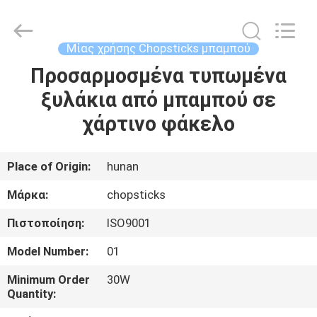
Bin
Hong
Import
and
Export
Μίας χρήσης Chopsticks μπαμπού
Co.
LTD.
All
Προσαρμοσμένα τυπωμένα
ΣΠΊΤΙ
Rights
Reserved.
ξυλάκια από μπαμπού σε
ΠΡΟΪΌΝΤΑ
χάρτινο φάκελο
ΠΕΡΊΠΟΥ
Place of Origin:
hunan
ΕΜΕΊΣ
Μάρκα:
chopsticks
Πιστοποίηση:
ISO9001
ΓΎΡΟΣ
Model Number:
01
ΕΡΓΟΣΤΑΣΊΩΝ
Minimum Order
30W
Quantity:
ΠΟΙΟΤΙΚΌΣ