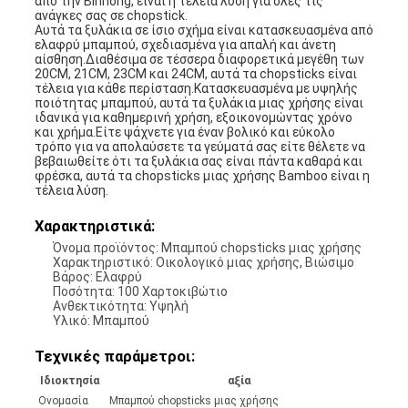
από την Binhong, είναι η τέλεια λύση για όλες τις
ανάγκες σας σε chopstick.
Αυτά τα ξυλάκια σε ίσιο σχήμα είναι κατασκευασμένα από
ελαφρύ μπαμπού, σχεδιασμένα για απαλή και άνετη
αίσθηση.Διαθέσιμα σε τέσσερα διαφορετικά μεγέθη των
20CM, 21CM, 23CM και 24CM, αυτά τα chopsticks είναι
τέλεια για κάθε περίσταση.Κατασκευασμένα με υψηλής
ποιότητας μπαμπού, αυτά τα ξυλάκια μιας χρήσης είναι
ιδανικά για καθημερινή χρήση, εξοικονομώντας χρόνο
και χρήμα.Είτε ψάχνετε για έναν βολικό και εύκολο
τρόπο για να απολαύσετε τα γεύματά σας είτε θέλετε να
βεβαιωθείτε ότι τα ξυλάκια σας είναι πάντα καθαρά και
φρέσκα, αυτά τα chopsticks μιας χρήσης Bamboo είναι η
τέλεια λύση.
Χαρακτηριστικά:
Όνομα προϊόντος: Μπαμπού chopsticks μιας χρήσης
Χαρακτηριστικό: Οικολογικό μιας χρήσης, Βιώσιμο
Βάρος: Ελαφρύ
Ποσότητα: 100 Χαρτοκιβώτιο
Ανθεκτικότητα: Υψηλή
Υλικό: Μπαμπού
Τεχνικές παράμετροι:
Ιδιοκτησία
αξία
Ονομασία
Μπαμπού chopsticks μιας χρήσης