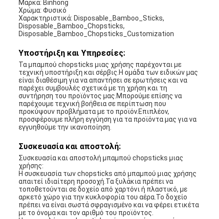
Μάρκα: Binhong
Χρώμα: Φυσικό
Χαρακτηριστικά: Disposable_Bamboo_Sticks,
Disposable_Bamboo_Chopsticks,
Disposable_Bamboo_Chopsticks_Customization
Υποστήριξη και Υπηρεσίες:
Τα μπαμπού chopsticks μιας χρήσης παρέχονται με
τεχνική υποστήριξη και σέρβις.Η ομάδα των ειδικών μας
είναι διαθέσιμη για να απαντήσει σε ερωτήσεις και να
παρέχει συμβουλές σχετικά με τη χρήση και τη
συντήρηση του προϊόντος μας.Μπορούμε επίσης να
παρέχουμε τεχνική βοήθεια σε περίπτωση που
προκύψουν προβλήματα με το προϊόν.Επιπλέον,
προσφέρουμε πλήρη εγγύηση για τα προϊόντα μας για να
εγγυηθούμε την ικανοποίηση.
Συσκευασία και αποστολή:
Συσκευασία και αποστολή μπαμπού chopsticks μιας
χρήσης:
Η συσκευασία των chopsticks από μπαμπού μιας χρήσης
απαιτεί ιδιαίτερη προσοχή.Τα ξυλάκια πρέπει να
τοποθετούνται σε δοχείο από χαρτόνι ή πλαστικό, με
αρκετό χώρο για την κυκλοφορία του αέρα.Το δοχείο
πρέπει να είναι σωστά σφραγισμένο και να φέρει ετικέτα
με το όνομα και τον αριθμό του προϊόντος.