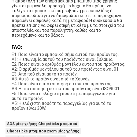
Η αποστολή των chopstick από μπαμπού μιας χρήσης
γίνεται με μεγάλη προσοχή.Το δοχείο θα πρέπει να
τυλίγεται προσεκτικά σε μεμβράνη με φυσαλίδες ή
παρόμοια υλικά για να διασφαλιστεί ότι το περιεχόμενο
παραμένει ασφαλές κατά τη μεταφορά.Η συσκευασία θα
πρέπει επίσης να φέρει σαφή ετικέτα με τα στοιχεία του
αποστολέα και του παραλήπτη, καθώς και το
περιεχόμενο και το βάρος.
FAQ:
Ε1: Ποιο είναι το εμπορικό σήμα αυτού του προϊόντος;
A1: Η επωνυμία αυτού του προϊόντος είναι ξυλάκια.
Ε2: Ποιος είναι ο αριθμός μοντέλου αυτού του προϊόντος;
A2: Ο αριθμός μοντέλου αυτού του προϊόντος είναι 01.
Ε3: Από πού είναι αυτό το προϊόν;
A3: Αυτό το προϊόν είναι από το Χουνάν.
Ε4: Ποια είναι η πιστοποίηση αυτού του προϊόντος;
A4: Η πιστοποίηση αυτού του προϊόντος είναι ISO9001.
Ε5: Ποια είναι η ελάχιστη ποσότητα παραγγελίας για
αυτό το προϊόν;
A5: Η ελάχιστη ποσότητα παραγγελίας για αυτό το
προϊόν είναι 30W.
SGS μίας χρήσης Chopsticks μπαμπού
Chopsticks μπαμπού 23cm μίας χρήσης