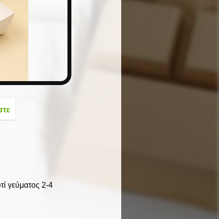
button
στε
τί γεύματος 2-4