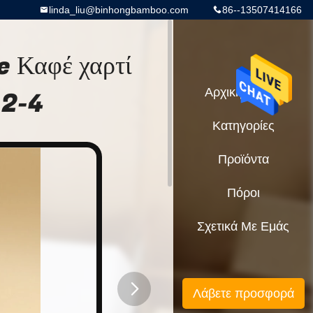
linda_liu@binhongbamboo.com
86--13507414166
e Καφέ χαρτί
 2-4
Αρχική Σελίδα
Κατηγορίες
Προϊόντα
Πόροι
Σχετικά Με Εμάς
Λάβετε προσφορά