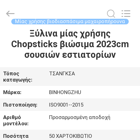
Bin
Hong
Import
and
Export
Μίας χρήσης βιοδιασπάσιμα μαχαιροπήρουνα
Co.
LTD.
All
Ξύλινα μίας χρήσης
ΣΠΊΤΙ
Rights
Reserved.
Chopsticks βιώσιμα 2023cm
ΠΡΟΪΌΝΤΑ
σουσιών εστιατορίων
ΠΕΡΊΠΟΥ
Τόπος
ΤΣΑΝΓΚΣΑ
καταγωγής:
ΕΜΕΊΣ
Μάρκα:
BINHONGZHU
ΓΎΡΟΣ
Πιστοποίηση:
ISO9001--2015
ΕΡΓΟΣΤΑΣΊΩΝ
Αριθμό
Προσαρμοσμένη αποδοχή
μοντέλου:
ΠΟΙΟΤΙΚΌΣ
Ποσότητα
50 ΧΑΡΤΟΚΙΒΩΤΙΟ