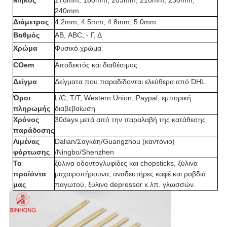
Μήκος
178mm, 180mm, 203mm, 210mm, 230mm,
240mm
Διάμετρος
4.2mm, 4.5mm, 4.8mm, 5.0mm
Βαθμός
ΑΒ, ABC, - Γ, Δ
Χρώμα
Φυσικό χρώμα
COem
Αποδεκτός και διαθέσιμος
Δείγμα
Δείγματα που παραδίδονται ελεύθερα από DHL
Όροι
L/C, T/T, Western Union, Paypal, εμπορική
πληρωμής
διαβεβαίωση
Χρόνος
30days μετά από την παραλαβή της κατάθεσης
παράδοσης
Λιμένας
Dalian/Σαγκάη/Guangzhou (καντόνιο)
φόρτωσης
/Ningbo/Shenzhen
Τα
ξύλινα οδοντογλυφίδες και chopsticks, ξύλινα
προϊόντα
μαχαιροπήρουνα, αναδευτήρες καφέ και ραβδιά
μας
παγωτού, ξύλινο depressor κ.λπ. γλωσσών.