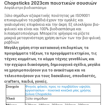
Chopsticks 2023cm ποιοτικών σουσιών
Ασφάλιστρο βιοδιασπάσιμο
Ξύλο σημύδων εξαιρετικής ποιότητας με ISO9001
επικυρωμένο τα ραβδιά έχουν την ομαλές και
γυαλισμένες επιφάνεια και την άκρη. Εξ ολοκλήρου βιο-
φιλικοί και είναι και 100% βιοδιασπάσιμα και
λιπασματοποιήσιμα. Μπορείτε γρήγορα να ρίξετε
μακριά μεταγενέστερη χρήση αυτών των την βιο-φιλική
ραβδιών.
Μεγάλη χρήση στην κατασκευή επιδορπίων, τα
προγράμματα τάξεων, τα προγράμματα κτηρίου, τις
τέχνες κομμάτων, το κόμμα τέχνης γενεθλίων, και
την εγχώρια διακόσμηση, δημιουργικά σχέδια, μεγάλα
να χρησιμοποιήσουν για το ανακάτωμα και να
τελειοποιήσουν για τους δασκάλους, σπουδαστές,
crafters, παιδιά, γονείς.
Στοιχείο
Φτηνός φιλικός προς το περιβάλλον υψηλός
εργοστασίων - ποιοτικά κινεζικά μίας χρήσης
ξύλινα Chopsticks
Υλικό
Ξύλο σημύδων