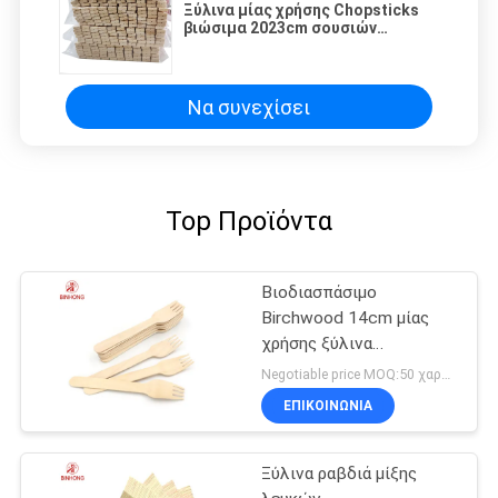
Ξύλινα μίας χρήσης Chopsticks
βιώσιμα 2023cm σουσιών
εστιατορίων
Να συνεχίσει
Top Προϊόντα
Βιοδιασπάσιμο
Birchwood 14cm μίας
χρήσης ξύλινα
μαχαιροπήρουνα
Negotiable price MOQ:50 χαρτοκιβώτιο
ΕΠΙΚΟΙΝΩΝΙΑ
Ξύλινα ραβδιά μίξης