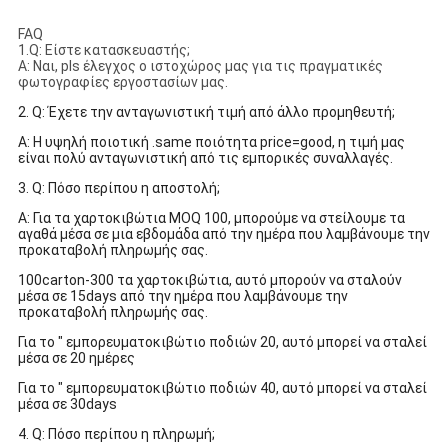
FAQ
1.Q: Είστε κατασκευαστής;
Α: Ναι, pls έλεγχος ο ιστοχώρος μας για τις πραγματικές
φωτογραφίες εργοστασίων μας.
2. Q: Έχετε την ανταγωνιστική τιμή από άλλο προμηθευτή;
Α: Η υψηλή ποιοτική .same ποιότητα price=good, η τιμή μας
είναι πολύ ανταγωνιστική από τις εμπορικές συναλλαγές.
3. Q: Πόσο περίπου η αποστολή;
Α: Για τα χαρτοκιβώτια MOQ 100, μπορούμε να στείλουμε τα
αγαθά μέσα σε μια εβδομάδα από την ημέρα που λαμβάνουμε την
προκαταβολή πληρωμής σας.
100carton-300 τα χαρτοκιβώτια, αυτό μπορούν να σταλούν
μέσα σε 15days από την ημέρα που λαμβάνουμε την
προκαταβολή πληρωμής σας.
Για το " εμπορευματοκιβώτιο ποδιών 20, αυτό μπορεί να σταλεί
μέσα σε 20 ημέρες
Για το " εμπορευματοκιβώτιο ποδιών 40, αυτό μπορεί να σταλεί
μέσα σε 30days
4. Q: Πόσο περίπου η πληρωμή;