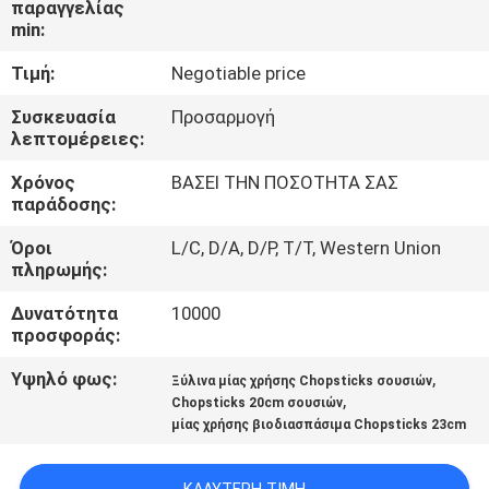
παραγγελίας
ΈΛΕΓΧΟΣ
min:
Τιμή:
Negotiable price
ΜΑΣ
ΕΛΆΤΕ
Συσκευασία
Προσαρμογή
λεπτομέρειες:
ΣΕ
Χρόνος
ΒΑΣΕΙ ΤΗΝ ΠΟΣΟΤΗΤΑ ΣΑΣ
ΕΠΑΦΉ
παράδοσης:
ΜΕ
Όροι
L/C, D/A, D/P, T/T, Western Union
πληρωμής:
ΕΙΔΉΣΕΙΣ
Δυνατότητα
10000
προσφοράς:
SITEMAP
Υψηλό φως:
,
Ξύλινα μίας χρήσης Chopsticks σουσιών
,
Chopsticks 20cm σουσιών
μίας χρήσης βιοδιασπάσιμα Chopsticks 23cm
PRIVACY
POLICY