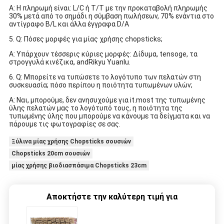
Α: Η πληρωμή είναι: L/C ή T/T με την προκαταβολή πληρωμής
30% μετά από το σημάδι η σύμβαση πωλήσεων, 70% ενάντια στο
αντίγραφο B/L και άλλα έγγραφα D/A
5. Q: Πόσες μορφές για μίας χρήσης chopsticks;
Α: Υπάρχουν τέσσερις κύριες μορφές: Δίδυμα, tensoge, τα
στρογγυλά κινέζικα, andRikyu Yuanlu.
6. Q: Μπορείτε να τυπώσετε το λογότυπο των πελατών στη
συσκευασία; πόσο περίπου η ποιότητα τυπωμένων υλών;
Α: Ναι, μπορούμε, δεν ανησυχούμε για it.most της τυπωμένης
ύλης πελατών μας το λογότυπό τους, η ποιότητα της
τυπωμένης ύλης που μπορούμε να κάνουμε τα δείγματα και να
πάρουμε τις φωτογραφίες σε σας.
Ξύλινα μίας χρήσης Chopsticks σουσιών
Chopsticks 20cm σουσιών
μίας χρήσης βιοδιασπάσιμα Chopsticks 23cm
Αποκτήστε την καλύτερη τιμή για