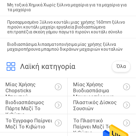
Μη τοξικά Χημικά Χωρίς ξύλινα μαχαίρια για τα μαχαίρια για
τα μαχαίρια
Προσαρμοσμένο Ξύλινο κουτάλι μιας χρήσης 160mm ξύλινο
πιρούνι κουτάλι μαχαίρι εργαλεία βιοδιασπώμενα
επιτραπέζια σκεύη γάμου παγωτό πιρούνι κουτάλι σύνολο
Βιοδιασπάσιμα λιπασματοποιήσιμα μίας χρήσης ξύλινα
μαχαιροπήρουνα μπαμπού δικράνων μαχαιριών κουταλιών
Λαϊκή κατηγορία
Όλα
Μίας Χρήσης 
Μίας Χρήσης 
Chopsticks 
Βιοδιασπάσιμα 
Μπαμπού
Μαχαιροπήρουνα
Βιοδιασπάσιμος 
Πλαστικός Δίσκος 
Πάρτε Μαζί Το 
Σουσιών
Κιβώτιο
Το Έγγραφο Παίρνει 
Το Πλαστικό 
Μαζί Το Κιβώτιο
Παίρνει Μαζί Το 
Κιβώτιο