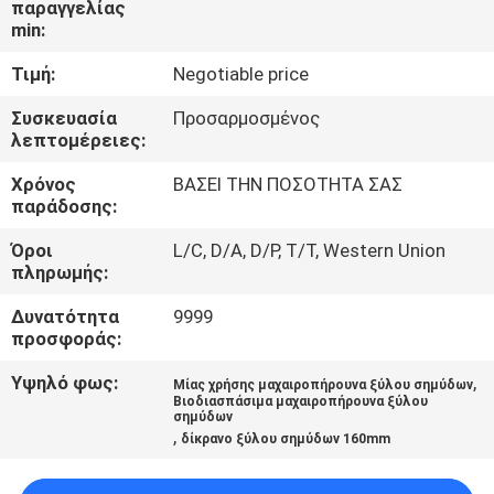
παραγγελίας
ΈΛΕΓΧΟΣ
min:
Τιμή:
Negotiable price
ΜΑΣ
ΕΛΆΤΕ
Συσκευασία
Προσαρμοσμένος
λεπτομέρειες:
ΣΕ
Χρόνος
ΒΑΣΕΙ ΤΗΝ ΠΟΣΟΤΗΤΑ ΣΑΣ
ΕΠΑΦΉ
παράδοσης:
ΜΕ
Όροι
L/C, D/A, D/P, T/T, Western Union
πληρωμής:
ΕΙΔΉΣΕΙΣ
Δυνατότητα
9999
προσφοράς:
SITEMAP
Υψηλό φως:
,
Μίας χρήσης μαχαιροπήρουνα ξύλου σημύδων
Βιοδιασπάσιμα μαχαιροπήρουνα ξύλου
σημύδων
,
PRIVACY
δίκρανο ξύλου σημύδων 160mm
POLICY