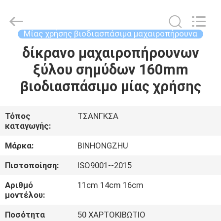
Bin
Hong
Import
and
Export
Μίας χρήσης βιοδιασπάσιμα μαχαιροπήρουνα
Co.
LTD.
All
δίκρανο μαχαιροπήρουνων
ΣΠΊΤΙ
Rights
Reserved.
ξύλου σημύδων 160mm
ΠΡΟΪΌΝΤΑ
βιοδιασπάσιμο μίας χρήσης
ΠΕΡΊΠΟΥ
Τόπος
ΤΣΑΝΓΚΣΑ
καταγωγής:
ΕΜΕΊΣ
Μάρκα:
BINHONGZHU
ΓΎΡΟΣ
Πιστοποίηση:
ISO9001--2015
ΕΡΓΟΣΤΑΣΊΩΝ
Αριθμό
11cm 14cm 16cm
μοντέλου:
ΠΟΙΟΤΙΚΌΣ
Ποσότητα
50 ΧΑΡΤΟΚΙΒΩΤΙΟ