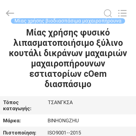
Bin
Hong
Import
and
Export
Μίας χρήσης βιοδιασπάσιμα μαχαιροπήρουνα
Co.
LTD.
All
Μίας χρήσης φυσικό
ΣΠΊΤΙ
Rights
Reserved.
λιπασματοποιήσιμο ξύλινο
ΠΡΟΪΌΝΤΑ
κουτάλι δικράνων μαχαιριών
μαχαιροπήρουνων
ΠΕΡΊΠΟΥ
εστιατορίων cOem
ΕΜΕΊΣ
διασπάσιμο
ΓΎΡΟΣ
Τόπος
ΤΣΑΝΓΚΣΑ
καταγωγής:
ΕΡΓΟΣΤΑΣΊΩΝ
Μάρκα:
BINHONGZHU
ΠΟΙΟΤΙΚΌΣ
Πιστοποίηση:
ISO9001--2015