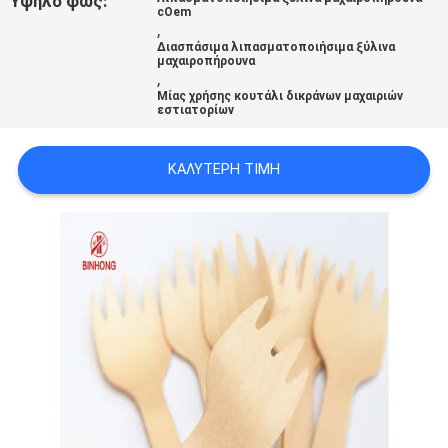
Υψηλό φως:
cOem
,
Διασπάσιμα λιπασματοποιήσιμα ξύλινα
μαχαιροπήρουνα
,
Μίας χρήσης κουτάλι δικράνων μαχαιριών
εστιατορίων
ΚΑΛΎΤΕΡΗ ΤΙΜΉ