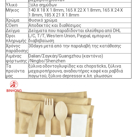
Υλικό
Ξύλο σημύδων
Μήκος
140 X 18 X 1.8mm, 165 X 22 X 1.8mm, 165 X 24 X
1.8mm, 185 X 21 X 1.8mm
Χρώμα
Φυσικό χρώμα
COem
Αποδεκτός και διαθέσιμος
Δείγμα
Δείγματα που παραδίδονται ελεύθερα από DHL
Όροι
L/C, T/T, Western Union, Paypal, εμπορική
πληρωμής
διαβεβαίωση
Χρόνος
30days μετά από την παραλαβή της κατάθεσης
παράδοσης
Λιμένας
Dalian/Σαγκάη/Guangzhou (καντόνιο)
φόρτωσης
/Ningbo/Shenzhen
Τα
ξύλινα οδοντογλυφίδες και chopsticks, ξύλινα
προϊόντα
μαχαιροπήρουνα, αναδευτήρες καφέ και ραβδιά
μας
παγωτού, ξύλινο depressor κ.λπ. γλωσσών.