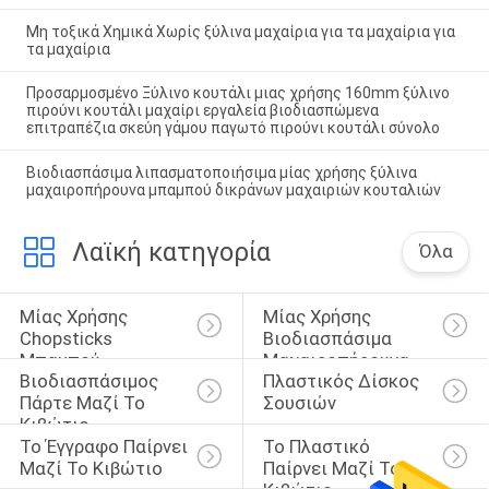
Μη τοξικά Χημικά Χωρίς ξύλινα μαχαίρια για τα μαχαίρια για
τα μαχαίρια
Προσαρμοσμένο Ξύλινο κουτάλι μιας χρήσης 160mm ξύλινο
πιρούνι κουτάλι μαχαίρι εργαλεία βιοδιασπώμενα
επιτραπέζια σκεύη γάμου παγωτό πιρούνι κουτάλι σύνολο
Βιοδιασπάσιμα λιπασματοποιήσιμα μίας χρήσης ξύλινα
μαχαιροπήρουνα μπαμπού δικράνων μαχαιριών κουταλιών
Λαϊκή κατηγορία
Όλα
Μίας Χρήσης 
Μίας Χρήσης 
Chopsticks 
Βιοδιασπάσιμα 
Μπαμπού
Μαχαιροπήρουνα
Βιοδιασπάσιμος 
Πλαστικός Δίσκος 
Πάρτε Μαζί Το 
Σουσιών
Κιβώτιο
Το Έγγραφο Παίρνει 
Το Πλαστικό 
Μαζί Το Κιβώτιο
Παίρνει Μαζί Το 