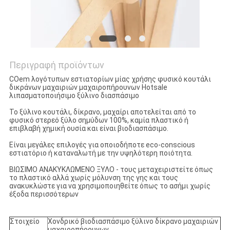
Περιγραφή προϊόντων
COem λογότυπων εστιατορίων μίας χρήσης φυσικό κουτάλι
δικράνων μαχαιριών μαχαιροπήρουνων Hotsale
λιπασματοποιήσιμο ξύλινο διασπάσιμο
Το ξύλινο κουτάλι, δίκρανο, μαχαίρι αποτελείται από το
φυσικό στερεό ξύλο σημύδων 100%, καμία πλαστικό ή
επιβλαβή χημική ουσία και είναι βιοδιασπάσιμο.
Είναι μεγάλες επιλογές για οποιοδήποτε eco-conscious
εστιατόριο ή καταναλωτή με την υψηλότερη ποιότητα.
ΒΙΩΣΙΜΟ ΑΝΑΚΥΚΛΩΜΕΝΟ ΞΥΛΟ - τους μεταχειριστείτε όπως
το πλαστικό αλλά χωρίς μόλυνση της γης και τους
ανακυκλώστε για να χρησιμοποιηθείτε όπως το ασήμι χωρίς
έξοδα περισσότερων
Στοιχείο
Χονδρικό βιοδιασπάσιμο ξύλινο δίκρανο μαχαιριών
μαχαιροπήρουνων