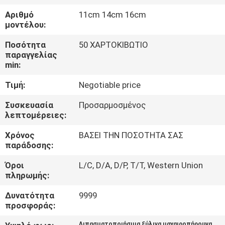
ΈΛΕΓΧΟΣ
Αριθμό
11cm 14cm 16cm
μοντέλου:
ΜΑΣ
Ποσότητα
50 ΧΑΡΤΟΚΙΒΩΤΙΟ
ΕΛΆΤΕ
παραγγελίας
min:
ΣΕ
Τιμή:
Negotiable price
ΕΠΑΦΉ
ΜΕ
Συσκευασία
Προσαρμοσμένος
λεπτομέρειες:
Χρόνος
ΒΑΣΕΙ ΤΗΝ ΠΟΣΟΤΗΤΑ ΣΑΣ
ΕΙΔΉΣΕΙΣ
παράδοσης:
Όροι
L/C, D/A, D/P, T/T, Western Union
SITEMAP
πληρωμής:
Δυνατότητα
9999
PRIVACY
προσφοράς:
POLICY
Λιπασματοποιήσιμα ξύλινα μαχαιροπήρουνα