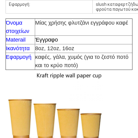
Εφαρμογή:
slush καταφερτζήδων
φρούτα παγωτού κο
Όνομα
Μίας χρήσης φλυτζάνι εγγράφου καφέ
στοιχείων
Materail
Έγγραφο
Ικανότητα
8oz, 12oz, 16oz
Εφαρμογή
καφές, γάλα, χυμός (για το ζεστό ποτό
και το κρύο ποτό)