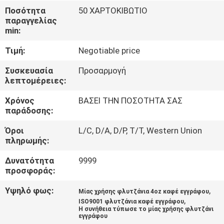
ΈΛΕΓΧΟΣ
Ποσότητα
50 ΧΑΡΤΟΚΙΒΩΤΙΟ
παραγγελίας
min:
ΜΑΣ
Τιμή:
Negotiable price
ΕΛΆΤΕ
ΣΕ
Συσκευασία
Προσαρμογή
λεπτομέρειες:
ΕΠΑΦΉ
Χρόνος
ΒΑΣΕΙ ΤΗΝ ΠΟΣΟΤΗΤΑ ΣΑΣ
ΜΕ
παράδοσης:
Όροι
L/C, D/A, D/P, T/T, Western Union
ΕΙΔΉΣΕΙΣ
πληρωμής:
Δυνατότητα
9999
SITEMAP
προσφοράς:
Υψηλό φως:
,
Μίας χρήσης φλυτζάνια 4oz καφέ εγγράφου
PRIVACY
,
ISO9001 φλυτζάνια καφέ εγγράφου
Η συνήθεια τύπωσε το μίας χρήσης φλυτζάνι
POLICY
εγγράφου