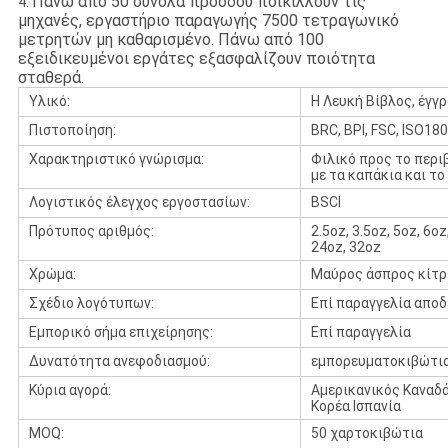
Πάνω από 50 σύνολα προόδου ποικίλλουν τις
4.
μηχανές, εργαστήριο παραγωγής 7500 τετραγωνικό
μετρητών μη καθαρισμένο. Πάνω από 100
εξειδικευμένοι εργάτες εξασφαλίζουν ποιότητα
σταθερά.
Υλικό:
Η Λευκή Βίβλος, έγγ
Πιστοποίηση:
BRC, BPI, FSC, ISO18
Χαρακτηριστικό γνώρισμα:
Φιλικό προς το περι
με τα καπάκια και τ
Λογιστικός έλεγχος εργοστασίων:
BSCI
Πρότυπος αριθμός:
2.5oz, 3.5oz, 5oz, 6o
24oz, 32oz
Χρώμα:
Μαύρος άσπρος κίτρ
Σχέδιο λογότυπων:
Επί παραγγελία απο
Εμπορικό σήμα επιχείρησης:
Επί παραγγελία
Δυνατότητα ανεφοδιασμού:
εμπορευματοκιβώτια 
Κύρια αγορά:
Αμερικανικός Καναδά
Κορέα Ισπανία
MOQ:
50 χαρτοκιβώτια