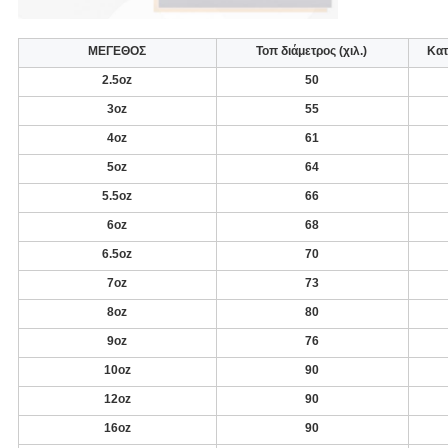
ΜΕΓΕΘΟΣ
Τοπ διάμετρος (χιλ.)
Κατ
2.5oz
50
3oz
55
4oz
61
5oz
64
5.5oz
66
6oz
68
6.5oz
70
7oz
73
8oz
80
9oz
76
10oz
90
12oz
90
16oz
90