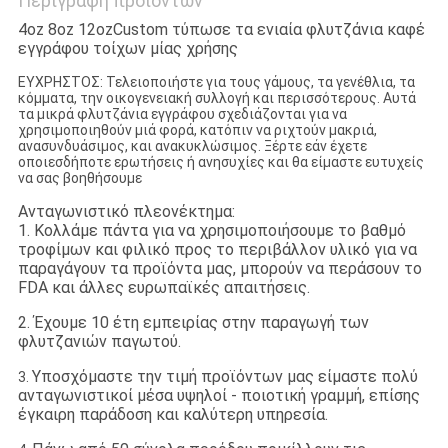
Περιγραφή προϊόντων
4oz 8oz 12ozCustom τύπωσε τα ενιαία φλυτζάνια καφέ
εγγράφου τοίχων μίας χρήσης
ΕΥΧΡΗΣΤΟΣ: Τελειοποιήστε για τους γάμους, τα γενέθλια, τα
κόμματα, την οικογενειακή συλλογή και περισσότερους. Αυτά
τα μικρά φλυτζάνια εγγράφου σχεδιάζονται για να
χρησιμοποιηθούν μιά φορά, κατόπιν να ριχτούν μακριά,
ανασυνδυάσιμος, και ανακυκλώσιμος. Ξέρτε εάν έχετε
οποιεσδήποτε ερωτήσεις ή ανησυχίες και θα είμαστε ευτυχείς
να σας βοηθήσουμε
Ανταγωνιστικό πλεονέκτημα:
1. Κολλάμε πάντα για να χρησιμοποιήσουμε το βαθμό
τροφίμων και φιλικό προς το περιβάλλον υλικό για να
παραγάγουν τα προϊόντα μας, μπορούν να περάσουν το
FDA και άλλες ευρωπαϊκές απαιτήσεις.
2. Έχουμε 10 έτη εμπειρίας στην παραγωγή των
φλυτζανιών παγωτού.
Υποσχόμαστε την τιμή προϊόντων μας είμαστε πολύ
3.
ανταγωνιστικοί μέσα υψηλοί - ποιοτική γραμμή, επίσης
έγκαιρη παράδοση και καλύτερη υπηρεσία.