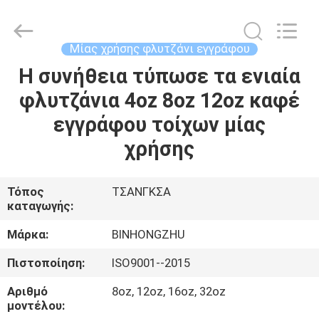
Bin
Hong
Import
and
Export
Μίας χρήσης φλυτζάνι εγγράφου
Co.
LTD.
All
Η συνήθεια τύπωσε τα ενιαία
ΣΠΊΤΙ
Rights
Reserved.
φλυτζάνια 4oz 8oz 12oz καφέ
ΠΡΟΪΌΝΤΑ
εγγράφου τοίχων μίας
χρήσης
ΠΕΡΊΠΟΥ
ΕΜΕΊΣ
Τόπος
ΤΣΑΝΓΚΣΑ
καταγωγής:
ΓΎΡΟΣ
Μάρκα:
BINHONGZHU
ΕΡΓΟΣΤΑΣΊΩΝ
Πιστοποίηση:
ISO9001--2015
Αριθμό
8oz, 12oz, 16oz, 32oz
ΠΟΙΟΤΙΚΌΣ
μοντέλου: