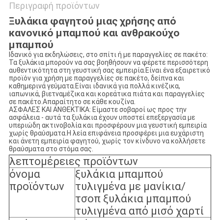
Περιγραφή προϊόντων
Ξυλάκια φαγητού μιας χρήσης από
κανονικό μπαμπού και ανθρακούχο
μπαμπού
Ιδανικό για εκδηλώσεις, στο σπίτι ή με παραγγελίες σε πακέτο:
Τα ξυλάκια μπορούν να σας βοηθήσουν να φέρετε περισσότερη
αυθεντικότητα στη γευστική σας εμπειρία.Είναι ένα εξαιρετικό
προϊόν για χρήση με παραγγελίες σε πακέτο, δείπνα και
καθημερινά γεύματα.Είναι ιδανικά για πολλά κινέζικα,
ιαπωνικά, βιετναμέζικα και κορεάτικα πιάτα και παραγγελίες
σε πακέτο.Απαραίτητο σε κάθε κουζίνα.
ΑΣΦΑΛΕΣ ΚΑΙ ΑΝΘΕΚΤΙΚΑ: Είμαστε σοβαροί ως προς την
ασφάλεια - αυτά τα ξυλάκια έχουν υποστεί επεξεργασία με
υπεριώδη ακτινοβολία και προσφέρουν μια γευστική εμπειρία
χωρίς θραύσματα.Η λεία επιφάνεια προσφέρει μια ευχάριστη
και άνετη εμπειρία φαγητού, χωρίς τον κίνδυνο να κολλήσετε
θραύσματα στο στόμα σας.
λεπτομέρειες προϊόντων
όνομα
ξυλάκια μπαμπού
προϊόντων
τυλιγμένα με μανίκια/
τσοπ ξυλάκια μπαμπού
τυλιγμένα από μισό χαρτί