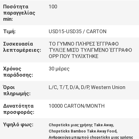
ΈΛΕΓΧΟΣ
Ποσότητα
100
παραγγελίας
min:
ΜΑΣ
Τιμή:
USD15-USD35 / CARTON
ΕΛΆΤΕ
ΣΕ
Συσκευασία
ΤΟ ΓΥΜΝΟ ΠΛΉΡΕΣ ΈΓΓΡΑΦΟ
λεπτομέρειες:
ΤΎΛΙΞΕ ΜΙΣΌ ΤΥΛΙΓΜΈΝΟ ΈΓΓΡΑΦΟ
ΕΠΑΦΉ
OPP ΠΟΥ ΤΥΛΊΧΤΗΚΕ
ΜΕ
Χρόνος
30 μέρες
παράδοσης:
ΕΙΔΉΣΕΙΣ
Όροι
L/C, T/T, D/A, D/P, Western Union
πληρωμής:
SITEMAP
Δυνατότητα
10000 CARTON/MONTH
προσφοράς:
PRIVACY
Υψηλό φως:
,
Chopsticks μιας χρήσης Take Away
,
Chopsticks Bamboo Take Away Food
POLICY
Ανθρακούχα μπαμπού chopsticks μιας χρήσης