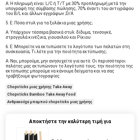
Α: Η πληρωμή είναι: L/C ή T/T με 30% προπληρωμή μετά την
υπογραφή της σύμβασης πώλησης, 70% έναντι του αντιγράφου
του B/L και άλλων εγγράφων ;D/A
5. Ε: Πόσα στυλ για τα ξυλάκια μιας χρήσης;
Α: Υπάρχουν τέσσερα βασικά στυλ: δίδυμα, τενσογκέ,
στρογγυλά κινέζικα, γιουανλού και Ρίκιου.
6. Ε: Μπορείτε να εκτυπώσετε το λογότυπο των πελατών στη
συσκευασία; Τι λέτε για την ποιότητα εκτύπωσης;
Α: Ναι, μπορούμε, μην ανησυχείτε για αυτό. Οι περισσότεροι
πελάτες μας εκτυπώνουν το λογότυπό τους, την ποιότητα της
εκτύπωσης μπορούμε να κάνουμε δείγματα και να σας
τραβήξουμε φωτογραφίες.
Chopsticks μιας χρήσης Take Away
Chopsticks Bamboo Take Away Food
Ανθρακούχα μπαμπού chopsticks μιας χρήσης
Αποκτήστε την καλύτερη τιμή για