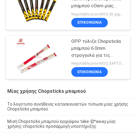
μπαμπού cOem μίας
χρήσης
Negotiable price MOQ:50 χαρτοκιβώτιο
ΕΠΙΚΟΙΝΩΝΙΑ
OPP τύλιξε Chopsticks
μπαμπού 6.0mm
στρογγυλά για τις
εκκλησίες
Negotiable price MOQ:ΧΑΡΤΟΚΙΒΩΤΙΟ 100
ΕΠΙΚΟΙΝΩΝΙΑ
Μίας χρήσης Chopsticks μπαμπού
Το λογότυπο συνήθειας κατασκευαστών τύπωσε μίας χρήσης
Chopsticks μπαμπού
Μισή Chopsticks μπαμπού εγγράφου take-$l*away μίας
χρήσης chopsticks προσαρμογή υποστήριξης