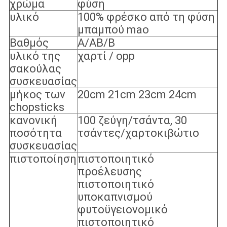
χρώμα
φύση
υλικό
100% φρέσκο ​​από τη φύση
μπαμπού mao
Βαθμός
A/AB/B
υλικό της
χαρτί / opp
σακούλας
συσκευασίας
μήκος των
20cm 21cm 23cm 24cm
chopsticks
κανονική
100 ζεύγη/τσάντα, 30
ποσότητα
τσάντες/χαρτοκιβώτιο
συσκευασίας
πιστοποίηση
πιστοποιητικό
προέλευσης
πιστοποιητικό
υποκαπνισμού
φυτοϋγειονομικό
πιστοποιητικό