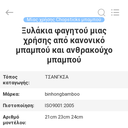
Bin
Hong
Import
and
Export
Μίας χρήσης Chopsticks μπαμπού
Co.
LTD.
All
Ξυλάκια φαγητού μιας
ΣΠΊΤΙ
Rights
Reserved.
χρήσης από κανονικό
ΠΡΟΪΌΝΤΑ
μπαμπού και ανθρακούχο
μπαμπού
ΠΕΡΊΠΟΥ
ΕΜΕΊΣ
Τόπος
ΤΣΑΝΓΚΣΑ
καταγωγής:
ΓΎΡΟΣ
Μάρκα:
binhongbamboo
ΕΡΓΟΣΤΑΣΊΩΝ
Πιστοποίηση:
ISO9001:2005
Αριθμό
21cm 23cm 24cm
ΠΟΙΟΤΙΚΌΣ
μοντέλου: