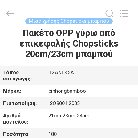
Bin
Hong
Import
and
Export
Μίας χρήσης Chopsticks μπαμπού
Co.
LTD.
All
Πακέτο OPP γύρω από
ΣΠΊΤΙ
Rights
Reserved.
επικεφαλής Chopsticks
ΠΡΟΪΌΝΤΑ
20cm/23cm μπαμπού
ΠΕΡΊΠΟΥ
Τόπος
ΤΣΑΝΓΚΣΑ
καταγωγής:
ΕΜΕΊΣ
Μάρκα:
binhongbamboo
ΓΎΡΟΣ
Πιστοποίηση:
ISO9001:2005
ΕΡΓΟΣΤΑΣΊΩΝ
Αριθμό
21cm 23cm 24cm
μοντέλου:
ΠΟΙΟΤΙΚΌΣ
Ποσότητα
100