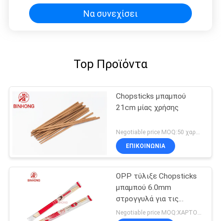
Να συνεχίσει
Top Προϊόντα
Chopsticks μπαμπού
21cm μίας χρήσης
Negotiable price MOQ:50 χαρτοκιβώτιο
ΕΠΙΚΟΙΝΩΝΙΑ
OPP τύλιξε Chopsticks
μπαμπού 6.0mm
στρογγυλά για τις
εκκλησίες
Negotiable price MOQ:ΧΑΡΤΟΚΙΒΩΤΙΟ 100