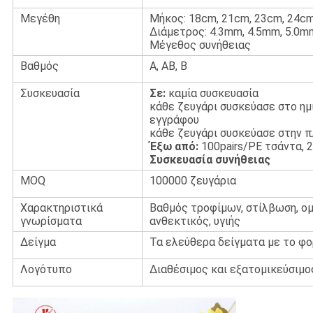
Μεγέθη
Μήκος: 18cm, 21cm, 23cm, 24c
Διάμετρος: 4.3mm, 4.5mm, 5.0m
Μέγεθος συνήθειας
Βαθμός
Α, ΑΒ, Β
Συσκευασία
Σε:
καμία συσκευασία
κάθε ζευγάρι συσκεύασε στο ημ
εγγράφου
κάθε ζευγάρι συσκεύασε στην 
Έξω από:
100pairs/PE τσάντα, 
Συσκευασία συνήθειας
MOQ
100000 ζευγάρια
Χαρακτηριστικά
Βαθμός τροφίμων, στίλβωση, ομ
γνωρίσματα
ανθεκτικός, υγιής
Δείγμα
Τα ελεύθερα δείγματα με το φο
Λογότυπο
Διαθέσιμος και εξατομικεύσιμο