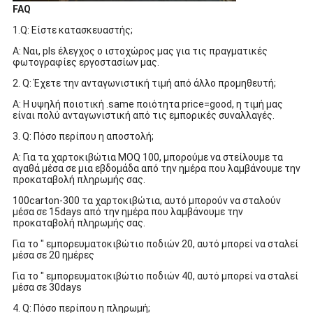
FAQ
1.Q: Είστε κατασκευαστής;
Α: Ναι, pls έλεγχος ο ιστοχώρος μας για τις πραγματικές
φωτογραφίες εργοστασίων μας.
2. Q: Έχετε την ανταγωνιστική τιμή από άλλο προμηθευτή;
Α: Η υψηλή ποιοτική .same ποιότητα price=good, η τιμή μας
είναι πολύ ανταγωνιστική από τις εμπορικές συναλλαγές.
3. Q: Πόσο περίπου η αποστολή;
Α: Για τα χαρτοκιβώτια MOQ 100, μπορούμε να στείλουμε τα
αγαθά μέσα σε μια εβδομάδα από την ημέρα που λαμβάνουμε την
προκαταβολή πληρωμής σας.
100carton-300 τα χαρτοκιβώτια, αυτό μπορούν να σταλούν
μέσα σε 15days από την ημέρα που λαμβάνουμε την
προκαταβολή πληρωμής σας.
Για το " εμπορευματοκιβώτιο ποδιών 20, αυτό μπορεί να σταλεί
μέσα σε 20 ημέρες
Για το " εμπορευματοκιβώτιο ποδιών 40, αυτό μπορεί να σταλεί
μέσα σε 30days
4. Q: Πόσο περίπου η πληρωμή;