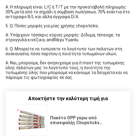
Α: Η πληρωμή είναι: L/C ή T/T με την προκαταβολή πληρωμής
30% μετά από το σημάδι η σύμβαση πωλήσεων, 70% ενάντια στο
αντίγραφο B/L και άλλα έγγραφα D/A
5. Q: Πόσες μορφές για μίας χρήσης chopsticks;
Α: Υπάρχουν τέσσερις κύριες μορφές: Δίδυμα, tensoge, τα
στρογγυλά κινέζικα, andRikyu Yuanlu.
6. Q: Μπορείτε να τυπώσετε το λογότυπο των πελατών στη
συσκευασία; πόσο περίπου η ποιότητα τυπωμένων υλών;
Α: Ναι, μπορούμε, δεν ανησυχούμε για it.most της τυπωμένης
ύλης πελατών μας το λογότυπό τους, η ποιότητα της
τυπωμένης ύλης που μπορούμε να κάνουμε τα δείγματα και να
πάρουμε τις φωτογραφίες σε σας.
Αποκτήστε την καλύτερη τιμή για
Πακέτο OPP γύρω από
επικεφαλής Chopsticks
20cm/23cm μπαμπού