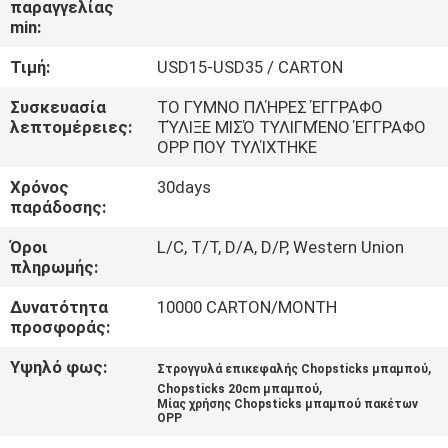
παραγγελίας
ΈΛΕΓΧΟΣ
min:
Τιμή:
USD15-USD35 / CARTON
ΜΑΣ
ΕΛΆΤΕ
Συσκευασία
ΤΟ ΓΥΜΝΟ ΠΛΉΡΕΣ ΈΓΓΡΑΦΟ
λεπτομέρειες:
ΤΎΛΙΞΕ ΜΙΣΌ ΤΥΛΙΓΜΈΝΟ ΈΓΓΡΑΦΟ
ΣΕ
OPP ΠΟΥ ΤΥΛΊΧΤΗΚΕ
ΕΠΑΦΉ
Χρόνος
30days
παράδοσης:
ΜΕ
Όροι
L/C, T/T, D/A, D/P, Western Union
πληρωμής:
ΕΙΔΉΣΕΙΣ
Δυνατότητα
10000 CARTON/MONTH
προσφοράς:
SITEMAP
Υψηλό φως:
,
Στρογγυλά επικεφαλής Chopsticks μπαμπού
,
Chopsticks 20cm μπαμπού
PRIVACY
Μίας χρήσης Chopsticks μπαμπού πακέτων
OPP
POLICY