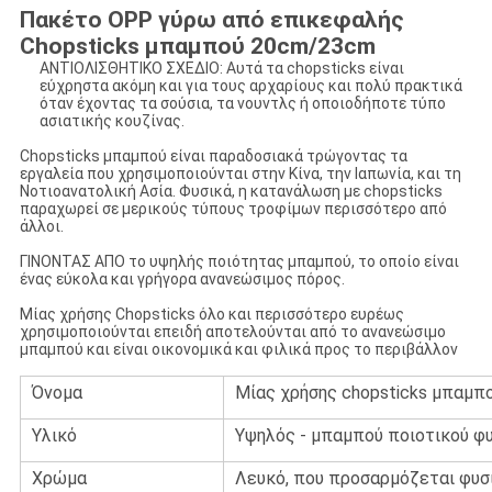
Πακέτο OPP γύρω από επικεφαλής
Chopsticks μπαμπού 20cm/23cm
ΑΝΤΙΟΛΙΣΘΗΤΙΚΟ ΣΧΕΔΙΟ: Αυτά τα chopsticks είναι
εύχρηστα ακόμη και για τους αρχαρίους και πολύ πρακτικά
όταν έχοντας τα σούσια, τα νουντλς ή οποιοδήποτε τύπο
ασιατικής κουζίνας.
Chopsticks μπαμπού είναι παραδοσιακά τρώγοντας τα
εργαλεία που χρησιμοποιούνται στην Κίνα, την Ιαπωνία, και τη
Νοτιοανατολική Ασία. Φυσικά, η κατανάλωση με chopsticks
παραχωρεί σε μερικούς τύπους τροφίμων περισσότερο από
άλλοι.
ΓΙΝΟΝΤΑΣ ΑΠΟ το υψηλής ποιότητας μπαμπού, το οποίο είναι
ένας εύκολα και γρήγορα ανανεώσιμος πόρος.
Μίας χρήσης Chopsticks όλο και περισσότερο ευρέως
χρησιμοποιούνται επειδή αποτελούνται από το ανανεώσιμο
μπαμπού και είναι οικονομικά και φιλικά προς το περιβάλλον
Όνομα
Μίας χρήσης chopsticks μπαμπ
Υλικό
Υψηλός - μπαμπού ποιοτικού φ
Χρώμα
Λευκό, που προσαρμόζεται φυσ