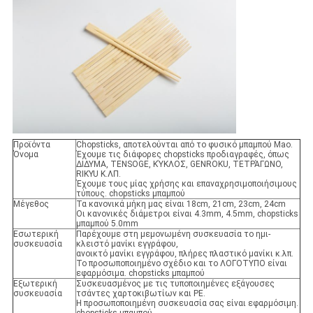
Προϊόντα
Chopsticks, αποτελούνται από το φυσικό μπαμπού Mao.
Όνομα
Έχουμε τις διάφορες chopsticks προδιαγραφές, όπως
ΔΙΔΥΜΑ, TENSOGE, ΚΎΚΛΟΣ, GENROKU, ΤΕΤΡΆΓΩΝΟ,
RIKYU Κ.ΛΠ.
Έχουμε τους μίας χρήσης και επαναχρησιμοποιήσιμους
τύπους. chopsticks μπαμπού
Μέγεθος
Τα κανονικά μήκη μας είναι 18cm, 21cm, 23cm, 24cm
Οι κανονικές διάμετροι είναι 4.3mm, 4.5mm, chopsticks
μπαμπού 5.0mm
Εσωτερική
Παρέχουμε στη μεμονωμένη συσκευασία το ημι-
συσκευασία
κλειστό μανίκι εγγράφου,
ανοικτό μανίκι εγγράφου, πλήρες πλαστικό μανίκι κ.λπ.
Το προσωποποιημένο σχέδιο και το ΛΟΓΟΤΥΠΟ είναι
εφαρμόσιμα. chopsticks μπαμπού
Εξωτερική
Συσκευασμένος με τις τυποποιημένες εξάγουσες
συσκευασία
τσάντες χαρτοκιβωτίων και PE.
Η προσωποποιημένη συσκευασία σας είναι εφαρμόσιμη.
chopsticks μπαμπού