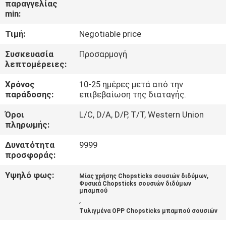
παραγγελίας
ΈΛΕΓΧΟΣ
min:
Τιμή:
Negotiable price
ΜΑΣ
ΕΛΆΤΕ
Συσκευασία
Προσαρμογή
λεπτομέρειες:
ΣΕ
Χρόνος
10-25 ημέρες μετά από την
ΕΠΑΦΉ
παράδοσης:
επιβεβαίωση της διαταγής.
ΜΕ
Όροι
L/C, D/A, D/P, T/T, Western Union
πληρωμής:
ΕΙΔΉΣΕΙΣ
Δυνατότητα
9999
προσφοράς:
SITEMAP
Υψηλό φως:
,
Μίας χρήσης Chopsticks σουσιών διδύμων
Φυσικά Chopsticks σουσιών διδύμων
μπαμπού
,
PRIVACY
Τυλιγμένα OPP Chopsticks μπαμπού σουσιών
POLICY