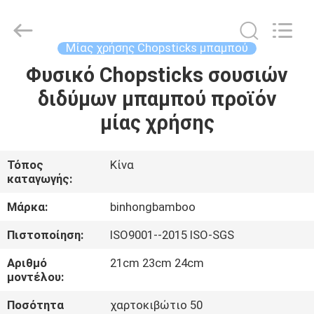
Bin
Hong
Import
and
Export
Μίας χρήσης Chopsticks μπαμπού
Co.
LTD.
All
Φυσικό Chopsticks σουσιών
ΣΠΊΤΙ
Rights
Reserved.
διδύμων μπαμπού προϊόν
ΠΡΟΪΌΝΤΑ
μίας χρήσης
ΠΕΡΊΠΟΥ
Τόπος
Κίνα
καταγωγής:
ΕΜΕΊΣ
Μάρκα:
binhongbamboo
ΓΎΡΟΣ
Πιστοποίηση:
ISO9001--2015 ISO-SGS
ΕΡΓΟΣΤΑΣΊΩΝ
Αριθμό
21cm 23cm 24cm
μοντέλου:
ΠΟΙΟΤΙΚΌΣ
Ποσότητα
χαρτοκιβώτιο 50