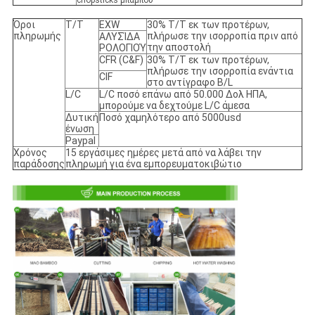
Όροι
T/T
EXW
30% T/T εκ των προτέρων,
πληρωμής
πλήρωσε την ισορροπία πριν από
ΑΛΥΣΊΔΑ
την αποστολή
ΡΟΛΟΓΙΟΎ
CFR (C&F)
30% T/T εκ των προτέρων,
πλήρωσε την ισορροπία ενάντια
CIF
στο αντίγραφο B/L
L/C
L/C ποσό επάνω από 50.000 Δολ ΗΠΑ,
μπορούμε να δεχτούμε L/C άμεσα
Δυτική
Ποσό χαμηλότερο από 5000usd
ένωση
Paypal
Χρόνος
15 εργάσιμες ημέρες μετά από να λάβει την
παράδοσης
πληρωμή για ένα εμπορευματοκιβώτιο