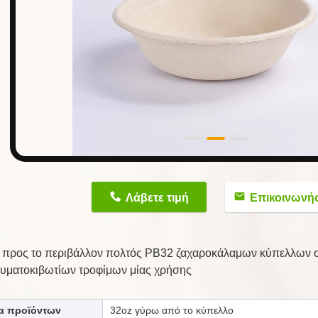
n
Λάβετε τιμή
Επικοινωνή
ς προς το περιβάλλον πολτός PB32 ζαχαροκάλαμων κύπελλων σ
υματοκιβωτίων τροφίμων μίας χρήσης
α προϊόντων
32oz γύρω από το κύπελλο