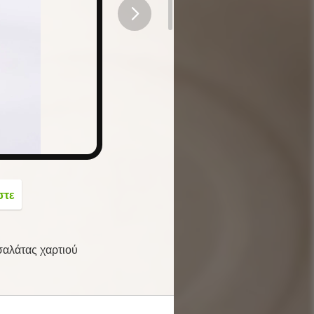
button
στε
αλάτας χαρτιού