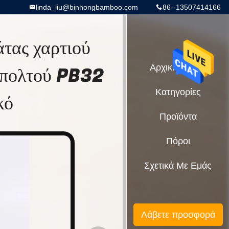
linda_liu@binhongbamboo.com
86--13507414166
τας χαρτιού
 πολτού PB32
Αρχική Σελίδα
Κατηγορίες
κό
Προϊόντα
Πόροι
Σχετικά Με Εμάς
Λάβετε προσφορά