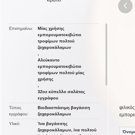
butto
Επισημαίνω
Μίας χρήσης
εμπορευματοκιβώτιο
τροφίμων πολτού
ζαχαροκάλαμων
,
Αλεύκαντο
εμπορευματοκιβώτιο
τροφίμων πολτού μίας
χρήσης
,
32oz κύπελλο σαλάτας
εγγράφου
φιλικό
Τύπος
Βιοδιασπάσιμη βαγάσση
εγγράφου
ζαχαροκάλαμων
εμπορε
Υλικό
Ίνα βαγάσσης
ζαχαροκάλαμων, ίνα πολτού
Όνομ