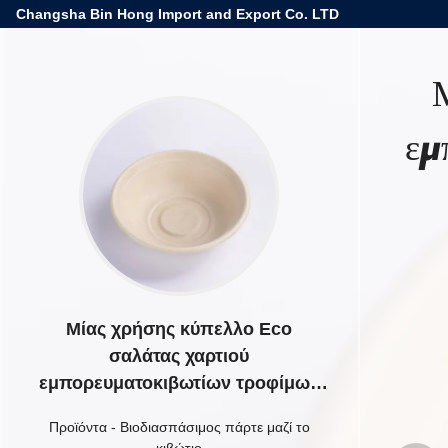
Changsha Bin Hong Import and Export Co. LTD
Μ
εμ
Μίας χρήσης κύπελλο Eco
σαλάτας χαρτιού
εμπορευματοκιβωτίων τροφίμων
πολτού PB32 ζαχαροκάλαμων
Προϊόντα
-
Βιοδιασπάσιμος πάρτε μαζί το
φιλικό
κιβώτιο