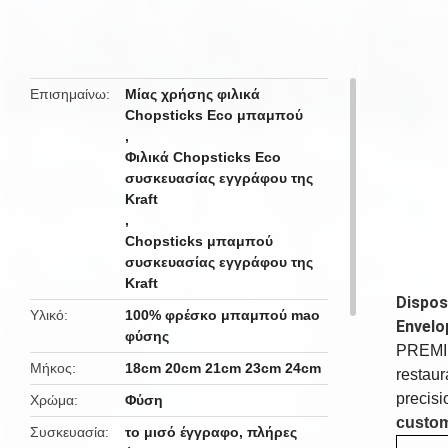
butto
Επισημαίνω
Μίας χρήσης φιλικά
Chopsticks Eco μπαμπού
,
Φιλικά Chopsticks Eco
συσκευασίας εγγράφου της
Kraft
,
Chopsticks μπαμπού
συσκευασίας εγγράφου της
Kraft
Dispos
Υλικό
100% φρέσκο μπαμπού mao
Envelo
φύσης
PREMIU
Μήκος
18cm 20cm 21cm 23cm 24cm
restau
precisi
Χρώμα
Φύση
custom
Συσκευασία
το μισό έγγραφο, πλήρες