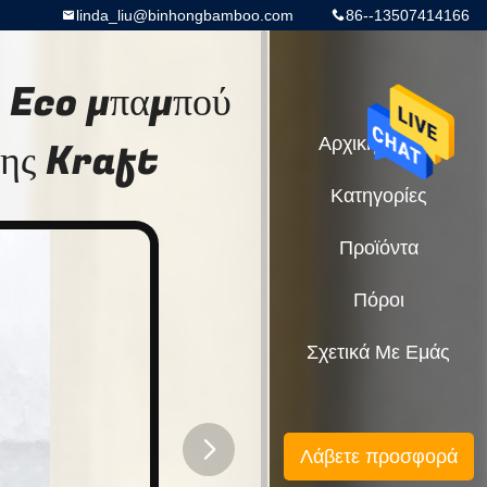
linda_liu@binhongbamboo.com
86--13507414166
s Eco μπαμπού
της Kraft
Αρχική Σελίδα
Κατηγορίες
Προϊόντα
Πόροι
Σχετικά Με Εμάς
Λάβετε προσφορά