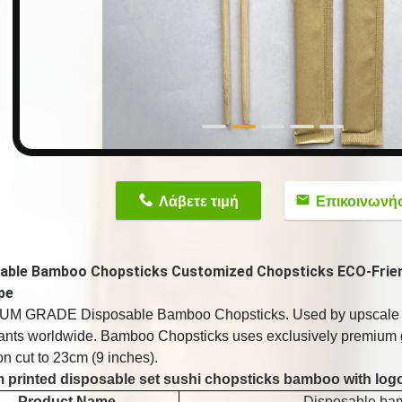
n
Λάβετε τιμή
Επικοινωνή
able Bamboo Chopsticks Customized Chopsticks ECO-Frien
pe
M GRADE Disposable Bamboo Chopsticks. Used by upscale 
rants worldwide. Bamboo Chopsticks uses exclusively premiu
on cut to 23cm (9 inches).
 printed disposable set sushi chopsticks bamboo with log
Product Name
Disposable ba