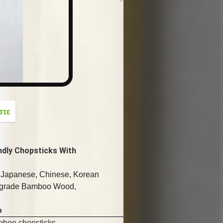
button
στε
dly Chopsticks With
Japanese, Chinese, Korean
m grade Bamboo Wood,
o
mboo chopsticks