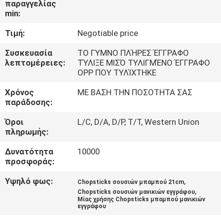
παραγγελίας
ΈΛΕΓΧΟΣ
min:
Τιμή:
Negotiable price
ΜΑΣ
ΕΛΆΤΕ
Συσκευασία
ΤΟ ΓΥΜΝΟ ΠΛΉΡΕΣ ΈΓΓΡΑΦΟ
λεπτομέρειες:
ΤΎΛΙΞΕ ΜΙΣΌ ΤΥΛΙΓΜΈΝΟ ΈΓΓΡΑΦΟ
ΣΕ
OPP ΠΟΥ ΤΥΛΊΧΤΗΚΕ
ΕΠΑΦΉ
Χρόνος
ΜΕ ΒΑΣΗ ΤΗΝ ΠΟΣΟΤΗΤΑ ΣΑΣ
παράδοσης:
ΜΕ
Όροι
L/C, D/A, D/P, T/T, Western Union
πληρωμής:
ΕΙΔΉΣΕΙΣ
Δυνατότητα
10000
προσφοράς:
SITEMAP
Υψηλό φως:
,
Chopsticks σουσιών μπαμπού 21cm
,
Chopsticks σουσιών μανικιών εγγράφου
PRIVACY
Μίας χρήσης Chopsticks μπαμπού μανικιών
εγγράφου
POLICY