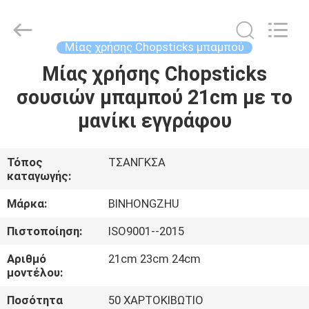
Bin
Hong
Import
and
Export
Μίας χρήσης Chopsticks μπαμπού
Co.
LTD.
All
Μίας χρήσης Chopsticks
ΣΠΊΤΙ
Rights
Reserved.
σουσιών μπαμπού 21cm με το
ΠΡΟΪΌΝΤΑ
μανίκι εγγράφου
ΠΕΡΊΠΟΥ
Τόπος
ΤΣΑΝΓΚΣΑ
καταγωγής:
ΕΜΕΊΣ
Μάρκα:
BINHONGZHU
ΓΎΡΟΣ
Πιστοποίηση:
ISO9001--2015
ΕΡΓΟΣΤΑΣΊΩΝ
Αριθμό
21cm 23cm 24cm
μοντέλου:
ΠΟΙΟΤΙΚΌΣ
Ποσότητα
50 ΧΑΡΤΟΚΙΒΩΤΙΟ