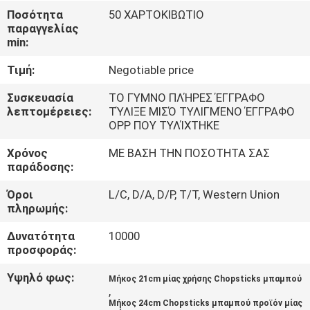
ΈΛΕΓΧΟΣ
Ποσότητα
50 ΧΑΡΤΟΚΙΒΩΤΙΟ
παραγγελίας
min:
ΜΑΣ
Τιμή:
Negotiable price
ΕΛΆΤΕ
ΣΕ
Συσκευασία
ΤΟ ΓΥΜΝΟ ΠΛΉΡΕΣ ΈΓΓΡΑΦΟ
λεπτομέρειες:
ΤΎΛΙΞΕ ΜΙΣΌ ΤΥΛΙΓΜΈΝΟ ΈΓΓΡΑΦΟ
ΕΠΑΦΉ
OPP ΠΟΥ ΤΥΛΊΧΤΗΚΕ
ΜΕ
Χρόνος
ΜΕ ΒΑΣΗ ΤΗΝ ΠΟΣΟΤΗΤΑ ΣΑΣ
παράδοσης:
ΕΙΔΉΣΕΙΣ
Όροι
L/C, D/A, D/P, T/T, Western Union
πληρωμής:
SITEMAP
Δυνατότητα
10000
προσφοράς:
PRIVACY
Υψηλό φως:
Μήκος 21cm μίας χρήσης Chopsticks μπαμπού
,
POLICY
Μήκος 24cm Chopsticks μπαμπού προϊόν μίας