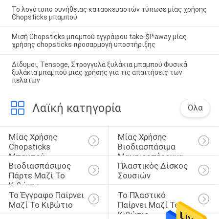
Το λογότυπο συνήθειας κατασκευαστών τύπωσε μίας χρήσης
Chopsticks μπαμπού
Μισή Chopsticks μπαμπού εγγράφου take-$l*away μίας
χρήσης chopsticks προσαρμογή υποστήριξης
Δίδυμοι, Tensoge, Στρογγυλά ξυλάκια μπαμπού Φυσικά
ξυλάκια μπαμπού μιας χρήσης για τις απαιτήσεις των
πελατών
Λαϊκή κατηγορία
Όλα
Μίας Χρήσης 
Μίας Χρήσης 
Chopsticks 
Βιοδιασπάσιμα 
Μπαμπού
Μαχαιροπήρουνα
Βιοδιασπάσιμος 
Πλαστικός Δίσκος 
Πάρτε Μαζί Το 
Σουσιών
Κιβώτιο
Το Έγγραφο Παίρνει 
Το Πλαστικό 
Μαζί Το Κιβώτιο
Παίρνει Μαζί Το 
Κιβώτιο