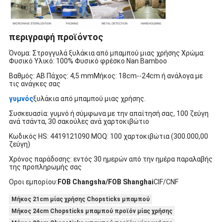
περιγραφή προϊόντος
Όνομα: Στρογγυλά ξυλάκια από μπαμπού μιας χρήσης Χρώμα:
Φυσικό Υλικό: 100% Φυσικό φρέσκο ​​Nan Bamboo
Βαθμός: AB Πάχος: 4,5 mm
Μήκος: 18cm--24cm ή ανάλογα με
τις ανάγκες σας
γυμνός
ξυλάκια από μπαμπού μιας χρήσης.
Συσκευασία: γυμνό ή σύμφωνα με την απαίτησή σας, 100 ζεύγη
ανά τσάντα, 30 σακούλες ανά χαρτοκιβώτιο
Κωδικός HS: 4419121090 MOQ: 100 χαρτοκιβώτια (300.000,00
ζεύγη)
Χρόνος παράδοσης: εντός 30 ημερών από την ημέρα παραλαβής
της προπληρωμής σας
Οροι εμπορίου:
FOB Changsha/FOB Shanghai
CIF/CNF
Μήκος 21cm μίας χρήσης Chopsticks μπαμπού
Μήκος 24cm Chopsticks μπαμπού προϊόν μίας χρήσης