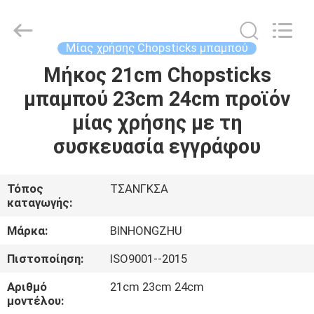
Bin
Hong
Import
and
Export
Μίας χρήσης Chopsticks μπαμπού
Co.
LTD.
All
Μήκος 21cm Chopsticks
ΣΠΊΤΙ
Rights
Reserved.
μπαμπού 23cm 24cm προϊόν
ΠΡΟΪΌΝΤΑ
μίας χρήσης με τη
συσκευασία εγγράφου
ΠΕΡΊΠΟΥ
ΕΜΕΊΣ
Τόπος
ΤΣΑΝΓΚΣΑ
καταγωγής:
ΓΎΡΟΣ
Μάρκα:
BINHONGZHU
ΕΡΓΟΣΤΑΣΊΩΝ
Πιστοποίηση:
ISO9001--2015
Αριθμό
21cm 23cm 24cm
ΠΟΙΟΤΙΚΌΣ
μοντέλου: