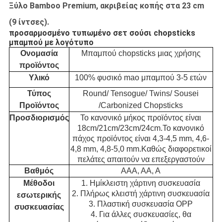
Ξύλο Bamboo Premium, ακριβείας κοπής στα 23 cm
(9 ίντσες).
προσαρμοσμένο τυπωμένο σετ σούσι chopsticks
μπαμπού με λογότυπο
Ονομασία
Μπαμπού chopsticks μιας χρήσης
προϊόντος
Υλικό
100% φυσικό mao μπαμπού 3-5 ετών
Τύπος
Round/ Tensogue/ Twins/ Sousei
Προϊόντος
/Carbonized Chopsticks
Προσδιορισμός
Το κανονικό μήκος προϊόντος είναι
18cm/21cm/23cm/24cm.Το κανονικό
πάχος προϊόντος είναι 4,3-4,5 mm, 4,6-
4,8 mm, 4,8-5,0 mm.Καθώς διαφορετικοί
πελάτες απαιτούν να επεξεργαστούν
Βαθμός
ΑΑΑ, ΑΑ, Α
Μέθοδοι
1. Ημίκλειστη χάρτινη συσκευασία
2. Πλήρως κλειστή χάρτινη συσκευασία
εσωτερικής
3. Πλαστική συσκευασία OPP
συσκευασίας
4. Για άλλες συσκευασίες, θα