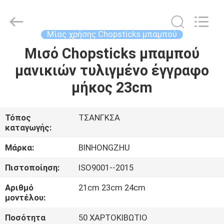
Bin
Hong
Import
and
Export
Μίας χρήσης Chopsticks μπαμπού
Co.
LTD.
All
Μισό Chopsticks μπαμπού
ΣΠΊΤΙ
Rights
Reserved.
μανικιών τυλιγμένο έγγραφο
ΠΡΟΪΌΝΤΑ
μήκος 23cm
ΠΕΡΊΠΟΥ
Τόπος
ΤΣΑΝΓΚΣΑ
καταγωγής:
ΕΜΕΊΣ
Μάρκα:
BINHONGZHU
ΓΎΡΟΣ
Πιστοποίηση:
ISO9001--2015
ΕΡΓΟΣΤΑΣΊΩΝ
Αριθμό
21cm 23cm 24cm
μοντέλου:
ΠΟΙΟΤΙΚΌΣ
Ποσότητα
50 ΧΑΡΤΟΚΙΒΩΤΙΟ