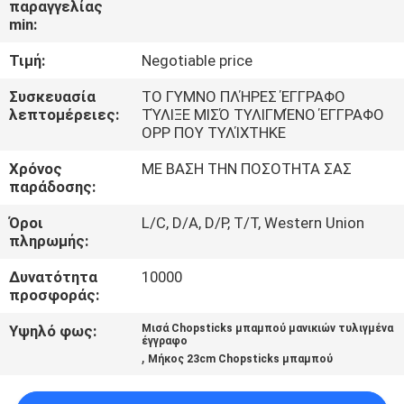
παραγγελίας
ΈΛΕΓΧΟΣ
min:
Τιμή:
Negotiable price
ΜΑΣ
ΕΛΆΤΕ
Συσκευασία
ΤΟ ΓΥΜΝΟ ΠΛΉΡΕΣ ΈΓΓΡΑΦΟ
λεπτομέρειες:
ΤΎΛΙΞΕ ΜΙΣΌ ΤΥΛΙΓΜΈΝΟ ΈΓΓΡΑΦΟ
ΣΕ
OPP ΠΟΥ ΤΥΛΊΧΤΗΚΕ
ΕΠΑΦΉ
Χρόνος
ΜΕ ΒΑΣΗ ΤΗΝ ΠΟΣΟΤΗΤΑ ΣΑΣ
παράδοσης:
ΜΕ
Όροι
L/C, D/A, D/P, T/T, Western Union
πληρωμής:
ΕΙΔΉΣΕΙΣ
Δυνατότητα
10000
προσφοράς:
SITEMAP
Υψηλό φως:
Μισά Chopsticks μπαμπού μανικιών τυλιγμένα
έγγραφο
,
PRIVACY
Μήκος 23cm Chopsticks μπαμπού
POLICY