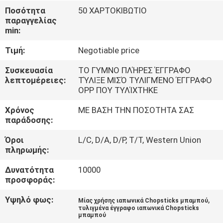
ΈΛΕΓΧΟΣ
Ποσότητα
50 ΧΑΡΤΟΚΙΒΩΤΙΟ
παραγγελίας
min:
ΜΑΣ
Τιμή:
Negotiable price
ΕΛΆΤΕ
ΣΕ
Συσκευασία
ΤΟ ΓΥΜΝΟ ΠΛΉΡΕΣ ΈΓΓΡΑΦΟ
λεπτομέρειες:
ΤΎΛΙΞΕ ΜΙΣΌ ΤΥΛΙΓΜΈΝΟ ΈΓΓΡΑΦΟ
ΕΠΑΦΉ
OPP ΠΟΥ ΤΥΛΊΧΤΗΚΕ
ΜΕ
Χρόνος
ΜΕ ΒΑΣΗ ΤΗΝ ΠΟΣΟΤΗΤΑ ΣΑΣ
παράδοσης:
ΕΙΔΉΣΕΙΣ
Όροι
L/C, D/A, D/P, T/T, Western Union
πληρωμής:
SITEMAP
Δυνατότητα
10000
προσφοράς:
PRIVACY
Υψηλό φως:
,
Μίας χρήσης ιαπωνικά Chopsticks μπαμπού
τυλιγμένα έγγραφο ιαπωνικά Chopsticks
POLICY
μπαμπού