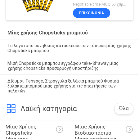
χρήσης
Negotiable price MOQ:50 χαρτοκιβώτιο
ΕΠΙΚΟΙΝΩΝΙΑ
Μίας χρήσης Chopsticks μπαμπού
Το λογότυπο συνήθειας κατασκευαστών τύπωσε μίας χρήσης
Chopsticks μπαμπού
Μισή Chopsticks μπαμπού εγγράφου take-$l*away μίας
χρήσης chopsticks προσαρμογή υποστήριξης
Δίδυμοι, Tensoge, Στρογγυλά ξυλάκια μπαμπού Φυσικά
ξυλάκια μπαμπού μιας χρήσης για τις απαιτήσεις των
πελατών
Λαϊκή κατηγορία
Όλα
Μίας Χρήσης 
Μίας Χρήσης 
Chopsticks 
Βιοδιασπάσιμα 