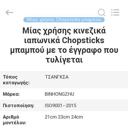
Bin
Hong
Import
and
Export
Μίας χρήσης Chopsticks μπαμπού
Co.
LTD.
All
Μίας χρήσης κινεζικά
ΣΠΊΤΙ
Rights
Reserved.
ιαπωνικά Chopsticks
ΠΡΟΪΌΝΤΑ
μπαμπού με το έγγραφο που
τυλίγεται
ΠΕΡΊΠΟΥ
ΕΜΕΊΣ
Τόπος
ΤΣΑΝΓΚΣΑ
καταγωγής:
ΓΎΡΟΣ
Μάρκα:
BINHONGZHU
ΕΡΓΟΣΤΑΣΊΩΝ
Πιστοποίηση:
ISO9001--2015
Αριθμό
21cm 23cm 24cm
ΠΟΙΟΤΙΚΌΣ
μοντέλου: