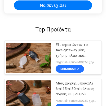
Να συνεχίσει
Top Προϊόντα
Εξυπηρετώντας το
take-$l*away μίας
χρήσης πλαστικό
μπουκάλι 1,5 ψαριών
Negotiable price MOQ:50 χαρτοκιβώτιο
σάλτσας σόγιας 2 oz
ΕΠΙΚΟΙΝΩΝΙΑ
Μίας χρήσης μπουκάλι
6ml 15ml 30ml σάλτσας
σόγιας PE βαθμού
τροφίμων
Negotiable price MOQ:50 χαρτοκιβώτιο