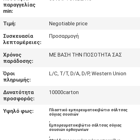
ΈΛΕΓΧΟΣ
παραγγελίας
min:
ΜΑΣ
Τιμή:
Negotiable price
ΕΛΆΤΕ
Συσκευασία
Προσαρμογή
λεπτομέρειες:
ΣΕ
ΕΠΑΦΉ
Χρόνος
ΜΕ ΒΑΣΗ ΤΗΝ ΠΟΣΟΤΗΤΑ ΣΑΣ
παράδοσης:
ΜΕ
Όροι
L/C, T/T, D/A, D/P, Western Union
πληρωμής:
ΕΙΔΉΣΕΙΣ
Δυνατότητα
10000carton
προσφοράς:
SITEMAP
Υψηλό φως:
Πλαστικό εμπορευματοκιβώτιο σάλτσας
σόγιας σουσιών
,
PRIVACY
Εμπορευματοκιβώτιο σάλτσας σόγιας
σουσιών ορθογωνίων
,
POLICY