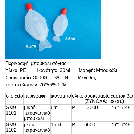
Περιγραφή: μπουκάλι σόγιας
Υλικό: PE Ικανότητα: 30ml Μορφή: Μπουκάλι
Συσκευασία: 3000SETS/CTN Μέγεθος
χαρτοκιβωτίων: 76*56*50CM
στοιχείο
περιγραφή
ικανότητα
υλικό
συσκευασία
χαρτοκιβώ
(ΣΥΝΟΛΑ)
(εκατ.)
SM9-
μικρό
6ml
PE
12000
76*56*48
1101
τετραγωνικό
μπουκάλι
SM9-
μέσο
15ml
PE
6000
76*56*48
1102
τετραγωνικό