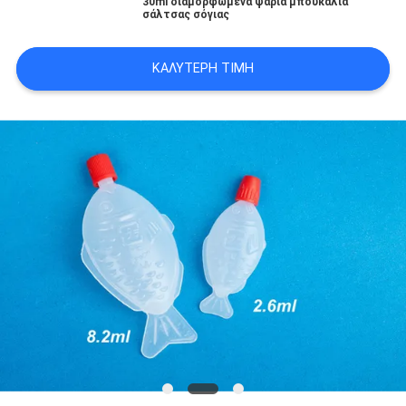
30ml διαμορφωμένα ψάρια μπουκάλια
σάλτσας σόγιας
ΚΑΛΎΤΕΡΗ ΤΙΜΉ