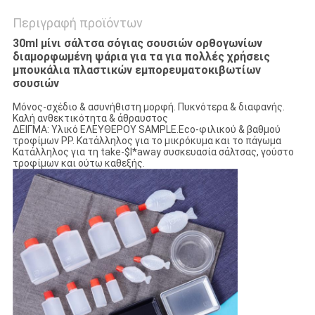
Περιγραφή προϊόντων
30ml μίνι σάλτσα σόγιας σουσιών ορθογωνίων
διαμορφωμένη ψάρια για τα για πολλές χρήσεις
μπουκάλια πλαστικών εμπορευματοκιβωτίων
σουσιών
Μόνος-σχέδιο & ασυνήθιστη μορφή. Πυκνότερα & διαφανής.
Καλή ανθεκτικότητα & άθραυστος
ΔΕΙΓΜΑ: Υλικό ΕΛΕΥΘΕΡΟΥ SAMPLE.Eco-φιλικού & βαθμού
τροφίμων PP. Κατάλληλος για το μικρόκυμα και το πάγωμα
Κατάλληλος για τη take-$l*away συσκευασία σάλτσας, γούστο
τροφίμων και ούτω καθεξής.