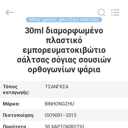
Bin
Hong
Import
and
Export
Μίας χρήσης φλυτζάνι σάλτσας
Co.
LTD.
All
30ml διαμορφωμένο
ΣΠΊΤΙ
Rights
Reserved.
πλαστικό
ΠΡΟΪΌΝΤΑ
εμπορευματοκιβώτιο
σάλτσας σόγιας σουσιών
ΠΕΡΊΠΟΥ
ορθογωνίων ψάρια
ΕΜΕΊΣ
Τόπος
ΤΣΑΝΓΚΣΑ
καταγωγής:
ΓΎΡΟΣ
ΕΡΓΟΣΤΑΣΊΩΝ
Μάρκα:
BINHONGZHU
Πιστοποίηση:
ISO9001--2015
ΠΟΙΟΤΙΚΌΣ
Ποσότητα
50 ΧΑΡΤΟΚΙΒΩΤΙΟ