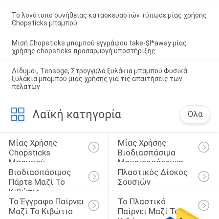
Το λογότυπο συνήθειας κατασκευαστών τύπωσε μίας χρήσης
Chopsticks μπαμπού
Μισή Chopsticks μπαμπού εγγράφου take-$l*away μίας
χρήσης chopsticks προσαρμογή υποστήριξης
Δίδυμοι, Tensoge, Στρογγυλά ξυλάκια μπαμπού Φυσικά
ξυλάκια μπαμπού μιας χρήσης για τις απαιτήσεις των
πελατών
Λαϊκή κατηγορία
Όλα
Μίας Χρήσης 
Μίας Χρήσης 
Chopsticks 
Βιοδιασπάσιμα 
Μπαμπού
Μαχαιροπήρουνα
Βιοδιασπάσιμος 
Πλαστικός Δίσκος 
Πάρτε Μαζί Το 
Σουσιών
Κιβώτιο
Το Έγγραφο Παίρνει 
Το Πλαστικό 
Μαζί Το Κιβώτιο
Παίρνει Μαζί Το 