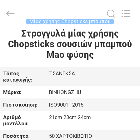
Bin
Hong
Import
and
Export
Μίας χρήσης Chopsticks μπαμπού
Co.
LTD.
All
Στρογγυλά μίας χρήσης
ΣΠΊΤΙ
Rights
Reserved.
Chopsticks σουσιών μπαμπού
ΠΡΟΪΌΝΤΑ
Mao φύσης
ΠΕΡΊΠΟΥ
Τόπος
ΤΣΑΝΓΚΣΑ
καταγωγής:
ΕΜΕΊΣ
Μάρκα:
BINHONGZHU
ΓΎΡΟΣ
Πιστοποίηση:
ISO9001--2015
ΕΡΓΟΣΤΑΣΊΩΝ
Αριθμό
21cm 23cm 24cm
μοντέλου:
ΠΟΙΟΤΙΚΌΣ
Ποσότητα
50 ΧΑΡΤΟΚΙΒΩΤΙΟ