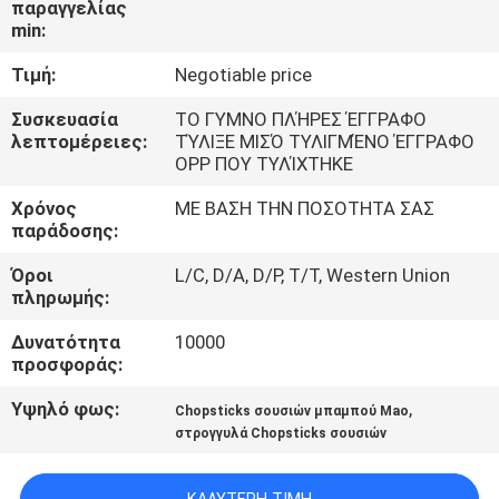
παραγγελίας
ΈΛΕΓΧΟΣ
min:
Τιμή:
Negotiable price
ΜΑΣ
ΕΛΆΤΕ
Συσκευασία
ΤΟ ΓΥΜΝΟ ΠΛΉΡΕΣ ΈΓΓΡΑΦΟ
λεπτομέρειες:
ΤΎΛΙΞΕ ΜΙΣΌ ΤΥΛΙΓΜΈΝΟ ΈΓΓΡΑΦΟ
ΣΕ
OPP ΠΟΥ ΤΥΛΊΧΤΗΚΕ
ΕΠΑΦΉ
Χρόνος
ΜΕ ΒΑΣΗ ΤΗΝ ΠΟΣΟΤΗΤΑ ΣΑΣ
παράδοσης:
ΜΕ
Όροι
L/C, D/A, D/P, T/T, Western Union
πληρωμής:
ΕΙΔΉΣΕΙΣ
Δυνατότητα
10000
προσφοράς:
SITEMAP
Υψηλό φως:
,
Chopsticks σουσιών μπαμπού Mao
στρογγυλά Chopsticks σουσιών
PRIVACY
POLICY