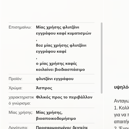
butto
Επισημαίνω
Μίας χρήσης φλυτζάνι
εγγράφου καφέ κυματισμών
,
8oz μίας χρήσης φλυτζάνι
εγγράφου καφέ
,
ο μίας χρήσης καφές
κοιλαίνει βιοδιασπάσιμο
Προϊόν
φλυτζάνι εγγράφου
υψηλός
Χρώμα
Άσπρος
χαρακτηριστικ
Φιλικός προς το περιβάλλον
Ανταγω
ό γνώρισμα
1. Κολ
Μίας χρήσης
Μίας χρήσης,
για να
βιοαποικοδομήσιμο
απαιτήσ
Λογότυπο
Προσαρμοσμένος δεχτείτε
2. Έχο