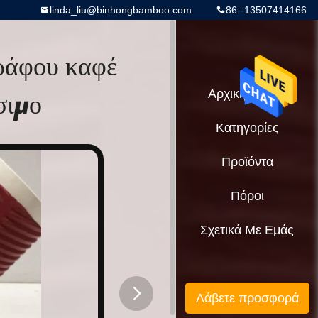
linda_liu@binhongbamboo.com
86--13507414166
γράφου καφέ
σιμο
Αρχική Σελίδα
Κατηγορίες
Προϊόντα
Πόροι
Σχετικά Με Εμάς
Λάβετε προσφορά