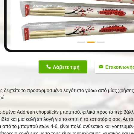
n
Λάβετε τιμή
Επικοινωνή
ς δεχτείτε το προσαρμοσμένο λογότυπο γύρω από μίας χρήση
ού
ισμένα Addreen chopsticks μπαμπού, φιλικά προς το περιβάλλο
 ιδέα και μια καλή επιλογή για το σπίτι ή το εστιατόριό σας. Αυ
ι από το μπαμπού ετών 4-6, είναι πολύ ανθεκτικά και γοητευμέ
τερες οικογένειες με το τους είναι ανανεώσιμος, φυσικός και υγ