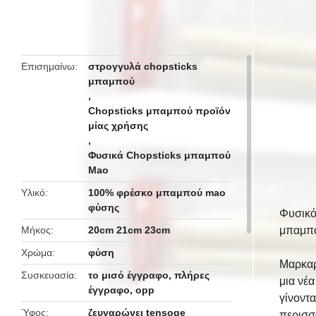
butto
Επισημαίνω
στρογγυλά chopsticks
μπαμπού
,
Chopsticks μπαμπού προϊόν
μίας χρήσης
,
Φυσικά Chopsticks μπαμπού
Mao
Υλικό
100% φρέσκο μπαμπού mao
φύσης
Φυσικό
Μήκος
20cm 21cm 23cm
μπαμπ
Χρώμα
φύση
Μαρκαρ
Συσκευασία
το μισό έγγραφο, πλήρες
μια νέα
έγγραφο, opp
γίνοντα
Ύφος
ζευγαρώνει tensoge
περισσό