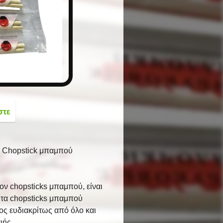
button
στε
ς Chopstick μπαμπού
ν chopsticks μπαμπού, είναι
τά τα chopsticks μπαμπού
νος ευδιακρίτως από όλο και
ιής.