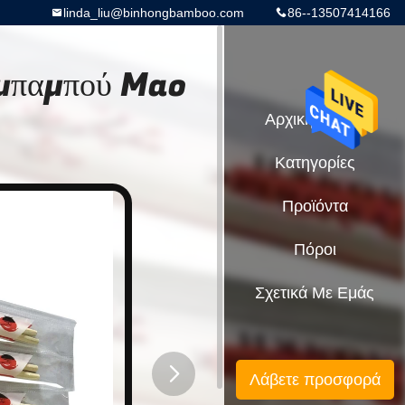
linda_liu@binhongbamboo.com
86--13507414166
 μπαμπού Mao
Αρχική Σελίδα
Κατηγορίες
Προϊόντα
Πόροι
Σχετικά Με Εμάς
Λάβετε προσφορά