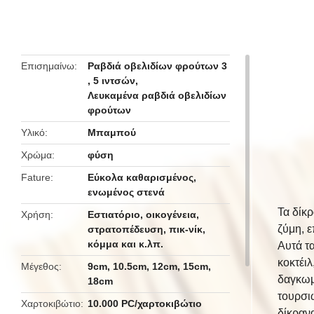
butto
Επισημαίνω
Ραβδιά οβελιδίων φρούτων 3
,
5 ιντσών
,
Λευκαμένα ραβδιά οβελιδίων
φρούτων
Υλικό
Μπαμπού
Χρώμα
φύση
Fature
Εύκολα καθαρισμένος,
ενωμένος στενά
Τα δίκρ
Χρήση
Εστιατόριο, οικογένεια,
ζύμη, 
στρατοπέδευση, πικ-νίκ,
κόμμα και κ.λπ.
Αυτά τα
κοκτέιλ
Μέγεθος
9cm, 10.5cm, 12cm, 15cm,
δαγκωμ
18cm
τουρσι
Χαρτοκιβώτιο
10.000 PC/χαρτοκιβώτιο
δίκρανα