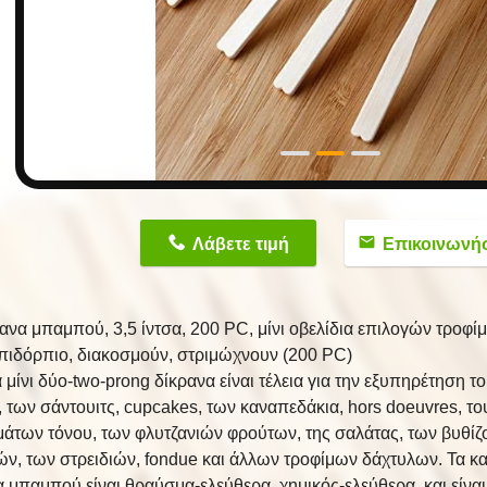
n
Λάβετε τιμή
Επικοινωνή
ανα μπαμπού, 3,5 ίντσα, 200 PC, μίνι οβελίδια επιλογών τροφίμ
επιδόρπιο, διακοσμούν, στριμώχνουν (200 PC)
 μίνι δύο-two-prong δίκρανα είναι τέλεια για την εξυπηρέτηση τ
, των σάντουιτς, cupcakes, των καναπεδάκια, hors doeuvres, το
άτων τόνου, των φλυτζανιών φρούτων, της σαλάτας, των βυθίζ
ών, των στρειδιών, fondue και άλλων τροφίμων δάχτυλων. Τα κ
 μπαμπού είναι θραύσμα-ελεύθερα, χημικός-ελεύθερα, και είναι 