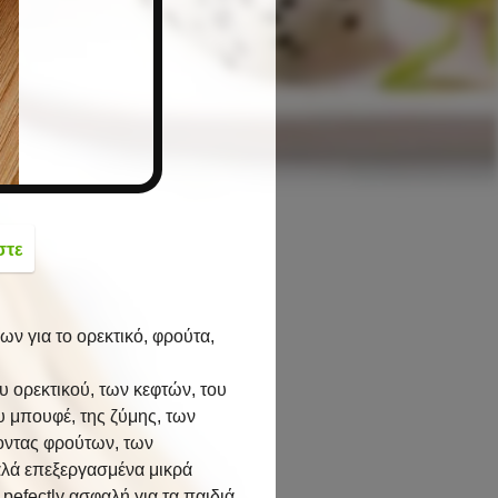
button
στε
ων για το ορεκτικό, φρούτα,
ου ορεκτικού, των κεφτών, του
υ μπουφέ, της ζύμης, των
οντας φρούτων, των
αλά επεξεργασμένα μικρά
pefectly ασφαλή για τα παιδιά