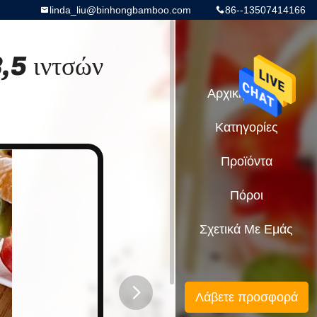
linda_liu@binhongbamboo.com
86--13507414166
,5 ιντσών
Αρχική Σελίδα
Κατηγορίες
Προϊόντα
Πόροι
Σχετικά Με Εμάς
Λάβετε προσφορά