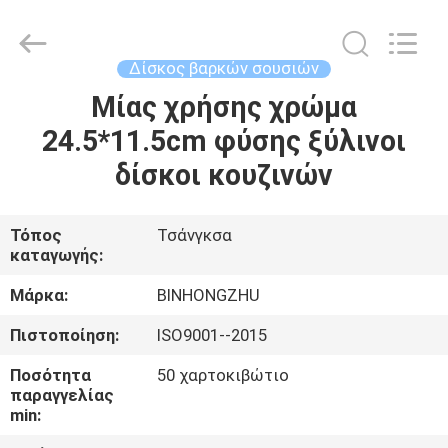
Bin
Hong
Import
and
Export
Δίσκος βαρκών σουσιών
Co.
LTD.
All
Μίας χρήσης χρώμα
ΣΠΊΤΙ
Rights
Reserved.
24.5*11.5cm φύσης ξύλινοι
ΠΡΟΪΌΝΤΑ
δίσκοι κουζινών
ΠΕΡΊΠΟΥ
Τόπος
Τσάνγκσα
καταγωγής:
ΕΜΕΊΣ
Μάρκα:
BINHONGZHU
ΓΎΡΟΣ
Πιστοποίηση:
ISO9001--2015
ΕΡΓΟΣΤΑΣΊΩΝ
Ποσότητα
50 χαρτοκιβώτιο
παραγγελίας
min:
ΠΟΙΟΤΙΚΌΣ