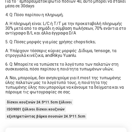
Για το " εμπορευματοκιβώτιο ποδιών 40, αυτό μπορεί να σταλεί
μέσα σε 30days
4. Q: Πόσο περίπου η πληρωμή;
Α: Η πληρωμή είναι: L/C ή T/T με την προκαταβολή πληρωμής
30% μετά από το σημάδι η σύμβαση πωλήσεων, 70% ενάντια στο
αντίγραφο B/L και άλλα έγγραφα D/A
5. Q: Πόσες μορφές για μίας χρήσης chopsticks;
Α: Υπάρχουν τέσσερις κύριες μορφές: Δίδυμα, tensoge, τα
στρογγυλά κινέζικα, andRikyu Yuanlu.
6. Q: Μπορείτε να τυπώσετε το λογότυπο των πελατών στη
συσκευασία; πόσο περίπου η ποιότητα τυπωμένων υλών;
Α: Ναι, μπορούμε, δεν ανησυχούμε για it.most της τυπωμένης
ύλης πελατών μας το λογότυπό τους, η ποιότητα της
τυπωμένης ύλης που μπορούμε να κάνουμε τα δείγματα και να
πάρουμε τις φωτογραφίες σε σας.
δίσκοι κουζινών 24.5*11.5cm ξύλινοι
ISO9001 ξύλινοι δίσκοι κουζινών
εξυπηρετώντας βάρκα σουσιών 24.5*11.5cm