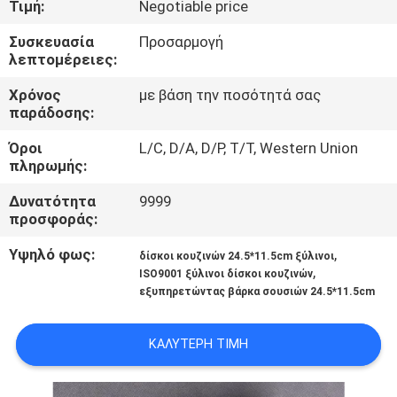
Τιμή:
Negotiable price
ΈΛΕΓΧΟΣ
Συσκευασία
Προσαρμογή
λεπτομέρειες:
ΜΑΣ
ΕΛΆΤΕ
Χρόνος
με βάση την ποσότητά σας
παράδοσης:
ΣΕ
Όροι
L/C, D/A, D/P, T/T, Western Union
ΕΠΑΦΉ
πληρωμής:
ΜΕ
Δυνατότητα
9999
προσφοράς:
ΕΙΔΉΣΕΙΣ
Υψηλό φως:
,
δίσκοι κουζινών 24.5*11.5cm ξύλινοι
,
ISO9001 ξύλινοι δίσκοι κουζινών
εξυπηρετώντας βάρκα σουσιών 24.5*11.5cm
SITEMAP
ΚΑΛΎΤΕΡΗ ΤΙΜΉ
PRIVACY
POLICY