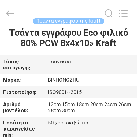
Bin
Hong
Import
and
Export
Τσάντα εγγράφου της Kraft
Co.
LTD.
All
Τσάντα εγγράφου Eco φιλικό
ΣΠΊΤΙ
Rights
Reserved.
80% PCW 8x4x10» Kraft
ΠΡΟΪΌΝΤΑ
Τόπος
Τσάνγκσα
καταγωγής:
ΠΕΡΊΠΟΥ
ΕΜΕΊΣ
Μάρκα:
BINHONGZHU
Πιστοποίηση:
ISO9001--2015
ΓΎΡΟΣ
Αριθμό
13cm 15cm 18cm 20cm 24cm 26cm
ΕΡΓΟΣΤΑΣΊΩΝ
μοντέλου:
28cm 30cm
Ποσότητα
50 χαρτοκιβώτιο
παραγγελίας
ΠΟΙΟΤΙΚΌΣ
min: