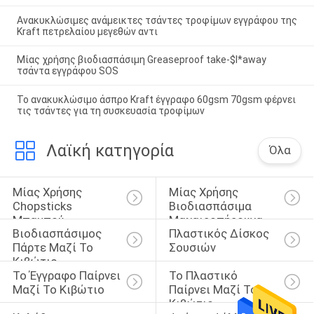
Ανακυκλώσιμες ανάμεικτες τσάντες τροφίμων εγγράφου της
Kraft πετρελαίου μεγεθών αντι
Μίας χρήσης βιοδιασπάσιμη Greaseproof take-$l*away
τσάντα εγγράφου SOS
Το ανακυκλώσιμο άσπρο Kraft έγγραφο 60gsm 70gsm φέρνει
τις τσάντες για τη συσκευασία τροφίμων
Λαϊκή κατηγορία
Όλα
Μίας Χρήσης 
Μίας Χρήσης 
Chopsticks 
Βιοδιασπάσιμα 
Μπαμπού
Μαχαιροπήρουνα
Βιοδιασπάσιμος 
Πλαστικός Δίσκος 
Πάρτε Μαζί Το 
Σουσιών
Κιβώτιο
Το Έγγραφο Παίρνει 
Το Πλαστικό 
Μαζί Το Κιβώτιο
Παίρνει Μαζί Το 
Κιβώτιο