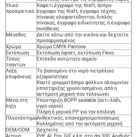
Υλικό
Καφετί έγγραφο της Kraft, άσπρο
προαιρετικό
έγγραφο της Kraft, έγγραφο τέχνης,
πίνακας ελεφαντόδοντου, διπλός
πίνακας, έγγραφο ειδικότητας, ή έγγραφο
συνήθειας
Μέγεθος
Δείτε κάτω από την εικόνα και δεχτείτε
προσαρμοσμένος
Χρώμα
Χρώμα CMYK Pantone
Εκτύπωση
Εκτύπωση όφσετ, εκτύπωση Flexo
Τύπος
Επίπεδο κατώτατο σημείο
τσαντών
Λήξη
Το βασισμένο στο νερό πετρέλαιο
επιφάνειας
εξαφανίστηκε
Καυτό γραμματόσημο φύλλων αλουμινίου
υποστήριξης χρυσό/ασημένιο, από η
αυτόματη μηχανή που τελειώνει
Μέσα στη
Υποστήριξη BOPP sealable (αντι-λάδι,
λήξη
υγρό νερού)
Πλήρη ή μερικά PP για την επιλογή
Πλεονέκτημα
Ανθεκτικός, επαναχρησιμοποιήσιμος
Κολλημένος από την αυτόματη μηχανή
OEM/ODM
Δεχτείτε
Αίτημα
Pdf, AI, Eps, GIF κ.λπ. στο dpi 300. Αριθμός