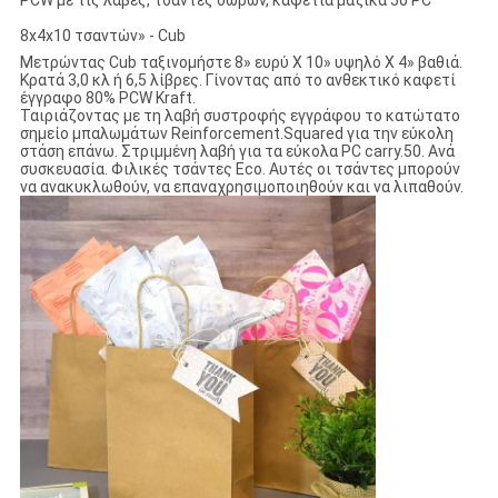
PCW με τις λαβές, τσάντες δώρων, καφετιά μαζικά 50 PC
8x4x10 τσαντών» - Cub
Μετρώντας Cub ταξινομήστε 8» ευρύ Χ 10» υψηλό Χ 4» βαθιά.
Κρατά 3,0 κλ ή 6,5 λίβρες. Γίνοντας από το ανθεκτικό καφετί
έγγραφο 80% PCW Kraft.
Ταιριάζοντας με τη λαβή συστροφής εγγράφου το κατώτατο
σημείο μπαλωμάτων Reinforcement.Squared για την εύκολη
στάση επάνω. Στριμμένη λαβή για τα εύκολα PC carry.50. Ανά
συσκευασία. Φιλικές τσάντες Eco. Αυτές οι τσάντες μπορούν
να ανακυκλωθούν, να επαναχρησιμοποιηθούν και να λιπαθούν.