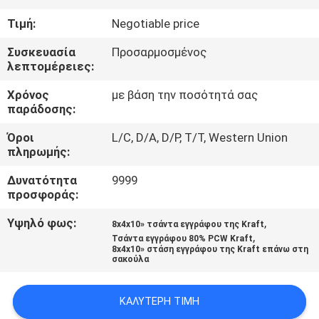
ΈΛΕΓΧΟΣ
Τιμή:
Negotiable price
ΜΑΣ
Συσκευασία
Προσαρμοσμένος
λεπτομέρειες:
ΕΛΆΤΕ
Χρόνος
με βάση την ποσότητά σας
ΣΕ
παράδοσης:
ΕΠΑΦΉ
Όροι
L/C, D/A, D/P, T/T, Western Union
ΜΕ
πληρωμής:
Δυνατότητα
9999
ΕΙΔΉΣΕΙΣ
προσφοράς:
Υψηλό φως:
,
8x4x10» τσάντα εγγράφου της Kraft
,
SITEMAP
Τσάντα εγγράφου 80% PCW Kraft
8x4x10» στάση εγγράφου της Kraft επάνω στη
σακούλα
PRIVACY
ΚΑΛΎΤΕΡΗ ΤΙΜΉ
POLICY