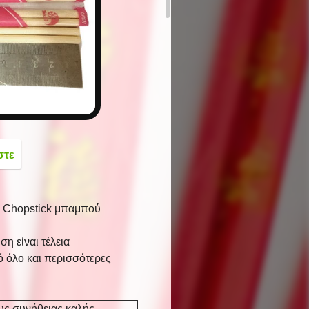
button
στε
ς Chopstick μπαμπού
η είναι τέλεια
ό όλο και περισσότερες
υς συνήθειας καλής