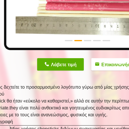
n
Λάβετε τιμή
Επικοινωνή
ς δεχτείτε το προσαρμοσμένο λογότυπο γύρω από μίας χρήση
ού
ck θα ήταν «εύκολο να καθαριστεί,» αλλά σε αυτήν την περίπτωσ
iate.they είναι πολύ ανθεκτικό και γοητευμένος ευδιακρίτως απ
ειες με το τους είναι ανανεώσιμος, φυσικός και υγιής.
αγραφή
Μίας χρήσης chopsticks διδύμων συσκευασίας και μεγέθο