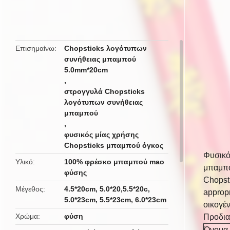
butto
Επισημαίνω
Chopsticks λογότυπων
συνήθειας μπαμπού
5.0mm*20cm
,
στρογγυλά Chopsticks
λογότυπων συνήθειας
μπαμπού
,
φυσικός μίας χρήσης
Chopsticks μπαμπού όγκος
Φυσικό
Υλικό
100% φρέσκο μπαμπού mao
μπαμπ
φύσης
Chopsti
Μέγεθος
4.5*20cm, 5.0*20,5.5*20c,
appropr
5.0*23cm, 5.5*23cm, 6.0*23cm
οικογέν
Χρώμα
φύση
Προδι
Όνομα