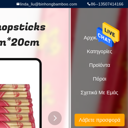
linda_liu@binhongbamboo.com
86--13507414166
hopsticks
0mm*20cm
Αρχική Σελίδα
Κατηγορίες
Προϊόντα
Πόροι
Σχετικά Με Εμάς
Λάβετε προσφορά