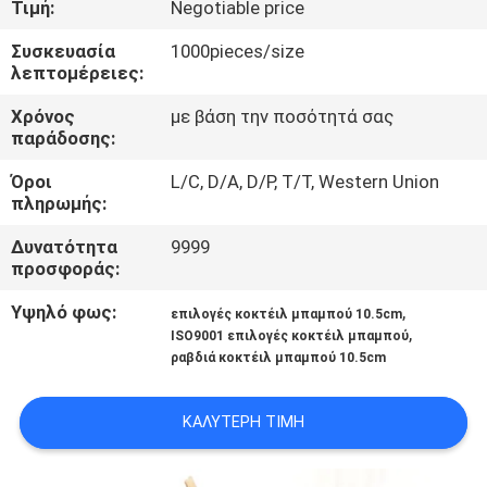
Τιμή:
Negotiable price
ΈΛΕΓΧΟΣ
Συσκευασία
1000pieces/size
λεπτομέρειες:
ΜΑΣ
ΕΛΆΤΕ
Χρόνος
με βάση την ποσότητά σας
παράδοσης:
ΣΕ
Όροι
L/C, D/A, D/P, T/T, Western Union
ΕΠΑΦΉ
πληρωμής:
ΜΕ
Δυνατότητα
9999
προσφοράς:
ΕΙΔΉΣΕΙΣ
Υψηλό φως:
,
επιλογές κοκτέιλ μπαμπού 10.5cm
,
ISO9001 επιλογές κοκτέιλ μπαμπού
ραβδιά κοκτέιλ μπαμπού 10.5cm
SITEMAP
ΚΑΛΎΤΕΡΗ ΤΙΜΉ
PRIVACY
POLICY