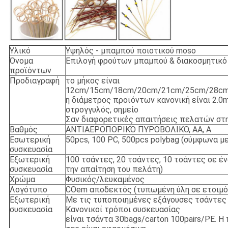
Υλικό
Υψηλός - μπαμπού ποιοτικού moso
Όνομα
Επιλογή φρούτων μπαμπού & διακοσμητικό
προϊόντων
Προδιαγραφή
το μήκος είναι
12cm/15cm/18cm/20cm/21cm/25cm/28c
η διάμετρος προϊόντων κανονική είναι 2.0
στρογγυλός, σημείο
Σαν διαφορετικές απαιτήσεις πελατών στη
Βαθμός
ΑΝΤΙΑΕΡΟΠΟΡΙΚΌ ΠΥΡΟΒΟΛΙΚΌ, AA, Α
Εσωτερική
50pcs, 100 PC, 500pcs polybag (σύμφωνα μ
συσκευασία
Εξωτερική
100 τσάντες, 20 τσάντες, 10 τσάντες σε έ
συσκευασία
την απαίτηση του πελάτη)
Χρώμα
Φυσικός/λευκαμένος
Λογότυπο
COem αποδεκτός (τυπωμένη ύλη σε ετοιμό
Εξωτερική
Με τις τυποποιημένες εξάγουσες τσάντες
συσκευασία
Κανονικοί τρόποι συσκευασίας
είναι τσάντα 30bags/carton 100pairs/PE. 