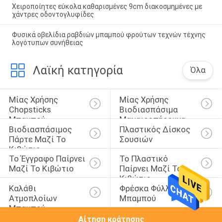
Χειροποίητες εύκολα καθαρισμένες 9cm διακοσμημένες με
χάντρες οδοντογλυφίδες
Φυσικά οβελίδια ραβδιών μπαμπού φρούτων τεχνών τέχνης
λογότυπων συνήθειας
Λαϊκή κατηγορία
Όλα
Μίας Χρήσης 
Μίας Χρήσης 
Chopsticks 
Βιοδιασπάσιμα 
Μπαμπού
Μαχαιροπήρουνα
Βιοδιασπάσιμος 
Πλαστικός Δίσκος 
Πάρτε Μαζί Το 
Σουσιών
Κιβώτιο
Το Έγγραφο Παίρνει 
Το Πλαστικό 
Μαζί Το Κιβώτιο
Παίρνει Μαζί Το 
Κιβώτιο
Καλάθι 
Φρέσκα Φύλλα 
Ατμοπλοίων 
Μπαμπού
Μπαμπού
Αίτηση κράτησης