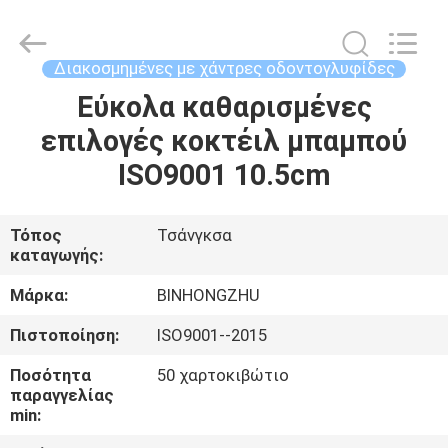
Bin
Hong
Import
and
Export
Διακοσμημένες με χάντρες οδοντογλυφίδες
Co.
LTD.
All
Εύκολα καθαρισμένες
ΣΠΊΤΙ
Rights
Reserved.
επιλογές κοκτέιλ μπαμπού
ΠΡΟΪΌΝΤΑ
ISO9001 10.5cm
ΠΕΡΊΠΟΥ
Τόπος
Τσάνγκσα
καταγωγής:
ΕΜΕΊΣ
Μάρκα:
BINHONGZHU
ΓΎΡΟΣ
Πιστοποίηση:
ISO9001--2015
ΕΡΓΟΣΤΑΣΊΩΝ
Ποσότητα
50 χαρτοκιβώτιο
παραγγελίας
min:
ΠΟΙΟΤΙΚΌΣ