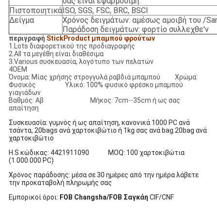
σας είναι εφαρμόσιμη.
Πιστοποιητικά
ISO, SGS, FSC, BRC, BSCI
Δείγμα
Χρόνος δειγμάτων: αμέσως αμοιβή του /Sa
Παράδοση δειγμάτων: φορτίο συλλεχθε'ν
περιγραφή
StickProduct μπαμπού φρούτων
1.Lots διαφορετικού της προδιαγραφής
2.All τα μεγέθη είναι διαθέσιμα
3.Various συσκευασία, λογότυπο των πελατών
4OEM
Όνομα: Μίας χρήσης στρογγυλά ραβδιά μπαμπού Χρώμα:
Φυσικός Υλικό: 100% φυσικό φρέσκο μπαμπού
γιαγιάδων
Βαθμός: Αβ Μήκος: 7cm--35cm ή ως σας
απαίτηση
Συσκευασία: γυμνός ή ως απαίτηση, κανονικά 1000 PC ανά
τσάντα, 20bags ανά χαρτοκιβώτιο ή 1kg σας ανά bag.20bag ανά
χαρτοκιβώτιο
H.S κώδικας: 4421911090 MOQ: 100 χαρτοκιβώτια
(1.000.000 PC)
Χρόνος παράδοσης: μέσα σε 30 ημέρες από την ημέρα λάβετε
την προκαταβολή πληρωμής σας
Εμπορικοί όροι:
FOB Changsha/FOB Σαγκάη
CIF/CNF