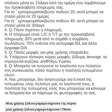
σταλούν μέσα σε 15days από την ημέρα που λαμβάνουμε
την προκαταβολή πληρωμής σας.
Για το " εμπορευματοκιβώτιο ποδιών 20, αυτό μπορεί να
σταλεί μέσα σε 20 ημέρες
Για το " εμπορευματοκιβώτιο ποδιών 40, αυτό μπορεί να
σταλεί μέσα σε 30days
4. Q: Πόσο περίπου η πληρωμή;
Α: Η πληρωμή είναι: L/C ή T/T με την προκαταβολή
πληρωμής 30% μετά από το σημάδι η σύμβαση
πωλήσεων, 70% ενάντια στο αντίγραφο B/L και άλλα
έγγραφα D/A
5. Q: Πόσες μορφές για μίας χρήσης chopsticks;
Α: Υπάρχουν τέσσερις κύριες μορφές: Δίδυμα, tensoge, τα
στρογγυλά κινέζικα, andRikyu Yuanlu.
6. Q: Μπορείτε να τυπώσετε το λογότυπο των πελατών
στη συσκευασία; πόσο περίπου η ποιότητα τυπωμένων
υλών;
Α: Ναι, μπορούμε, δεν ανησυχούμε για it.most της
τυπωμένης ύλης πελατών μας το λογότυπό τους, η
ποιότητα της τυπωμένης ύλης που μπορούμε να κάνουμε
τα δείγματα και να πάρουμε τις φωτογραφίες σε σας.
Μίας χρήσης ξύλινα μαχαιροπήρουνα της Aspen
μίας χρήσης ξύλινα μαχαιροπήρουνα 178mm