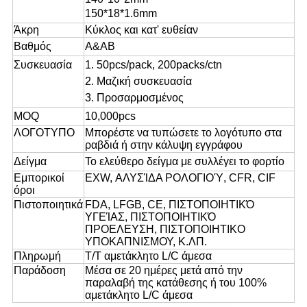
150*18*1.6mm
Άκρη
Κύκλος και κατ' ευθείαν
Βαθμός
A&AB
Συσκευασία
1.
50pcs/pack, 200packs/ctn
2. Μαζική συσκευασία
3. Προσαρμοσμένος
MOQ
10,000pcs
ΛΟΓΟΤΥΠΟ
Μπορέστε να τυπώσετε το λογότυπο στα
ραβδιά ή στην κάλυψη εγγράφου
Δείγμα
Το ελεύθερο δείγμα
με συλλέγει
το φορτίο
Εμπορικοί
EXW, ΑΛΥΣΊΔΑ ΡΟΛΟΓΙΟΎ, CFR, CIF
όροι
Πιστοποιητικά
FDA, LFGB, CE, ΠΙΣΤΟΠΟΙΗΤΙΚΌ
ΥΓΕΊΑΣ, ΠΙΣΤΟΠΟΙΗΤΙΚΌ
ΠΡΟΕΛΕΥΣΗ, ΠΙΣΤΟΠΟΙΗΤΙΚΟ
ΥΠΟΚΑΠΝΙΣΜΟΥ, Κ.ΛΠ.
Πληρωμή
T/T αμετάκλητο L/C άμεσα
Παράδοση
Μέσα σε 20 ημέρες μετά από την
παραλαβή της κατάθεσης ή του 100%
αμετάκλητο L/C άμεσα