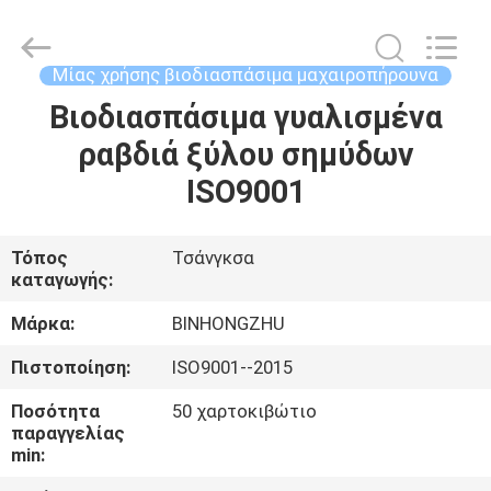
Bin
Hong
Import
and
Export
Μίας χρήσης βιοδιασπάσιμα μαχαιροπήρουνα
Co.
LTD.
All
Βιοδιασπάσιμα γυαλισμένα
ΣΠΊΤΙ
Rights
Reserved.
ραβδιά ξύλου σημύδων
ΠΡΟΪΌΝΤΑ
ISO9001
ΠΕΡΊΠΟΥ
Τόπος
Τσάνγκσα
καταγωγής:
ΕΜΕΊΣ
Μάρκα:
BINHONGZHU
ΓΎΡΟΣ
Πιστοποίηση:
ISO9001--2015
ΕΡΓΟΣΤΑΣΊΩΝ
Ποσότητα
50 χαρτοκιβώτιο
παραγγελίας
min:
ΠΟΙΟΤΙΚΌΣ