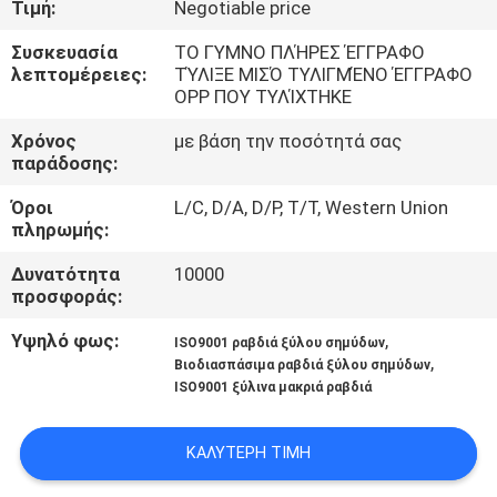
Τιμή:
Negotiable price
ΈΛΕΓΧΟΣ
Συσκευασία
ΤΟ ΓΥΜΝΟ ΠΛΉΡΕΣ ΈΓΓΡΑΦΟ
λεπτομέρειες:
ΤΎΛΙΞΕ ΜΙΣΌ ΤΥΛΙΓΜΈΝΟ ΈΓΓΡΑΦΟ
ΜΑΣ
OPP ΠΟΥ ΤΥΛΊΧΤΗΚΕ
ΕΛΆΤΕ
Χρόνος
με βάση την ποσότητά σας
ΣΕ
παράδοσης:
ΕΠΑΦΉ
Όροι
L/C, D/A, D/P, T/T, Western Union
πληρωμής:
ΜΕ
Δυνατότητα
10000
προσφοράς:
ΕΙΔΉΣΕΙΣ
Υψηλό φως:
,
ISO9001 ραβδιά ξύλου σημύδων
,
Βιοδιασπάσιμα ραβδιά ξύλου σημύδων
SITEMAP
ISO9001 ξύλινα μακριά ραβδιά
PRIVACY
ΚΑΛΎΤΕΡΗ ΤΙΜΉ
POLICY