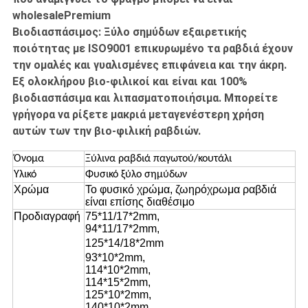
wholesalePremium
Βιοδιασπάσιμος: Ξύλο σημύδων εξαιρετικής
ποιότητας με ISO9001 επικυρωμένο τα ραβδιά έχουν
την ομαλές και γυαλισμένες επιφάνεια και την άκρη.
Εξ ολοκλήρου βιο-φιλικοί και είναι και 100%
βιοδιασπάσιμα και λιπασματοποιήσιμα. Μπορείτε
γρήγορα να ρίξετε μακριά μεταγενέστερη χρήση
αυτών των την βιο-φιλική ραβδιών.
Όνομα
Ξύλινα ραβδιά παγωτού/κουτάλι
Υλικό
Φυσικό ξύλο σημύδων
Χρώμα
Το φυσικό χρώμα, ζωηρόχρωμα ραβδιά
είναι επίσης διαθέσιμο
Προδιαγραφή
75*11/17*2mm,
94*11/17*2mm,
125*14/18*2mm
93*10*2mm,
114*10*2mm,
114*15*2mm,
125*10*2mm,
140*10*2mm