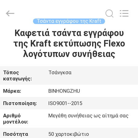
Bin
Hong
Import
and
Export
Τσάντα εγγράφου της Kraft
Co.
LTD.
All
Καφετιά τσάντα εγγράφου
ΣΠΊΤΙ
Rights
Reserved.
της Kraft εκτύπωσης Flexo
ΠΡΟΪΌΝΤΑ
λογότυπων συνήθειας
ΠΕΡΊΠΟΥ
Τόπος
Τσάνγκσα
καταγωγής:
ΕΜΕΊΣ
Μάρκα:
BINHONGZHU
ΓΎΡΟΣ
Πιστοποίηση:
ISO9001--2015
ΕΡΓΟΣΤΑΣΊΩΝ
Αριθμό
Μεγέθη συνήθειας ως αίτημά σας
μοντέλου:
ΠΟΙΟΤΙΚΌΣ
Ποσότητα
50 χαρτοκιβώτιο