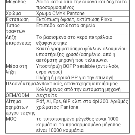
Μέγεθος
Δείτε κάτω από την εικόνα και δεχτείτε
προσαρμοσμένος
Χρώμα
Χρώμα CMYK Pantone
Εκτύπωση
Εκτύπωση όφσετ, εκτύπωση Flexo
Τύπος
Επίπεδο κατώτατο σημείο
τσαντών
Λήξη
Το βασισμένο στο νερό πετρέλαιο
επιφάνειας
εξαφανίστηκε
Καυτό γραμματόσημο φύλλων αλουμινίου
υποστήριξης χρυσό/ασημένιο, από η
αυτόματη μηχανή που τελειώνει
Μέσα στη
Υποστήριξη BOPP sealable (αντι-λάδι,
λήξη
υγρό νερού)
Πλήρη ή μερικά PP για την επιλογή
Πλεονέκτημα
Ανθεκτικός, επαναχρησιμοποιήσιμος
Κολλημένος από την αυτόματη μηχανή
OEM/ODM
Δεχτείτε
Αίτημα
Pdf, AI, Eps, GIF κ.λπ. στο dpi 300. Αριθμός
σχημάτων
χρώματος Pantone
έργου τέχνης
MOQ
το τυποποιημένο μέγεθος είναι 1000
κομμάτια, το προσαρμοσμένο μέγεθος
είναι 10000 κομμάτια