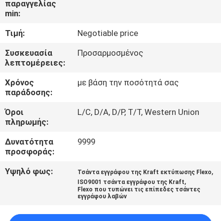
παραγγελίας
ΈΛΕΓΧΟΣ
min:
Τιμή:
Negotiable price
ΜΑΣ
ΕΛΆΤΕ
Συσκευασία
Προσαρμοσμένος
λεπτομέρειες:
ΣΕ
Χρόνος
με βάση την ποσότητά σας
ΕΠΑΦΉ
παράδοσης:
ΜΕ
Όροι
L/C, D/A, D/P, T/T, Western Union
πληρωμής:
ΕΙΔΉΣΕΙΣ
Δυνατότητα
9999
προσφοράς:
SITEMAP
Υψηλό φως:
,
Τσάντα εγγράφου της Kraft εκτύπωσης Flexo
,
ISO9001 τσάντα εγγράφου της Kraft
Flexo που τυπώνει τις επίπεδες τσάντες
PRIVACY
εγγράφου λαβών
POLICY