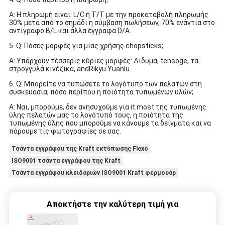
Α: Η πληρωμή είναι: L/C ή T/T με την προκαταβολή πληρωμής
30% μετά από το σημάδι η σύμβαση πωλήσεων, 70% ενάντια στο
αντίγραφο B/L και άλλα έγγραφα D/A
5. Q: Πόσες μορφές για μίας χρήσης chopsticks;
Α: Υπάρχουν τέσσερις κύριες μορφές: Δίδυμα, tensoge, τα
στρογγυλά κινέζικα, andRikyu Yuanlu.
6. Q: Μπορείτε να τυπώσετε το λογότυπο των πελατών στη
συσκευασία; πόσο περίπου η ποιότητα τυπωμένων υλών;
Α: Ναι, μπορούμε, δεν ανησυχούμε για it.most της τυπωμένης
ύλης πελατών μας το λογότυπό τους, η ποιότητα της
τυπωμένης ύλης που μπορούμε να κάνουμε τα δείγματα και να
πάρουμε τις φωτογραφίες σε σας.
Τσάντα εγγράφου της Kraft εκτύπωσης Flexo
ISO9001 τσάντα εγγράφου της Kraft
Τσάντα εγγράφου κλειδαριών ISO9001 Kraft φερμουάρ
Αποκτήστε την καλύτερη τιμή για