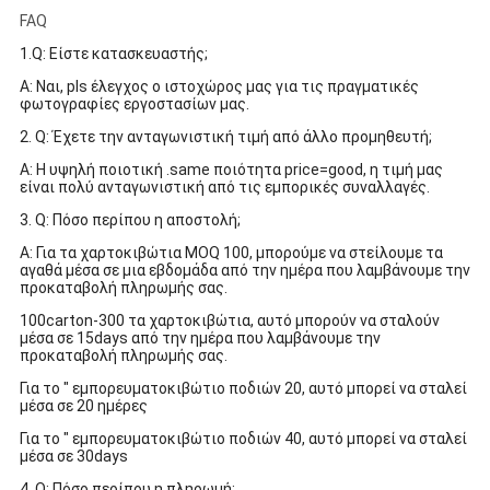
FAQ
1.Q: Είστε κατασκευαστής;
Α: Ναι, pls έλεγχος ο ιστοχώρος μας για τις πραγματικές
φωτογραφίες εργοστασίων μας.
2. Q: Έχετε την ανταγωνιστική τιμή από άλλο προμηθευτή;
Α: Η υψηλή ποιοτική .same ποιότητα price=good, η τιμή μας
είναι πολύ ανταγωνιστική από τις εμπορικές συναλλαγές.
3. Q: Πόσο περίπου η αποστολή;
Α: Για τα χαρτοκιβώτια MOQ 100, μπορούμε να στείλουμε τα
αγαθά μέσα σε μια εβδομάδα από την ημέρα που λαμβάνουμε την
προκαταβολή πληρωμής σας.
100carton-300 τα χαρτοκιβώτια, αυτό μπορούν να σταλούν
μέσα σε 15days από την ημέρα που λαμβάνουμε την
προκαταβολή πληρωμής σας.
Για το " εμπορευματοκιβώτιο ποδιών 20, αυτό μπορεί να σταλεί
μέσα σε 20 ημέρες
Για το " εμπορευματοκιβώτιο ποδιών 40, αυτό μπορεί να σταλεί
μέσα σε 30days
4. Q: Πόσο περίπου η πληρωμή;