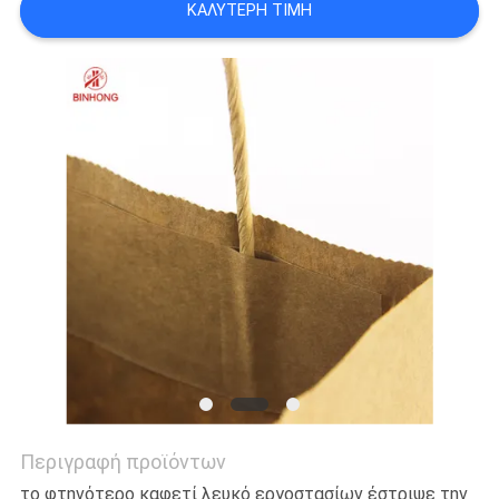
ΚΑΛΎΤΕΡΗ ΤΙΜΉ
Περιγραφή προϊόντων
το φτηνότερο καφετί λευκό εργοστασίων έστριψε την