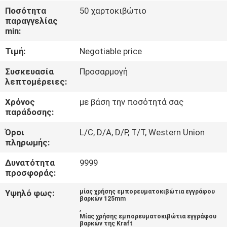
ΈΛΕΓΧΟΣ
Ποσότητα
50 χαρτοκιβώτιο
παραγγελίας
min:
ΜΑΣ
Τιμή:
Negotiable price
ΕΛΆΤΕ
ΣΕ
Συσκευασία
Προσαρμογή
λεπτομέρειες:
ΕΠΑΦΉ
Χρόνος
με βάση την ποσότητά σας
ΜΕ
παράδοσης:
Όροι
L/C, D/A, D/P, T/T, Western Union
ΕΙΔΉΣΕΙΣ
πληρωμής:
Δυνατότητα
9999
SITEMAP
προσφοράς:
Υψηλό φως:
μίας χρήσης εμπορευματοκιβώτια εγγράφου
βαρκών 125mm
PRIVACY
,
Μίας χρήσης εμπορευματοκιβώτια εγγράφου
POLICY
βαρκών της Kraft