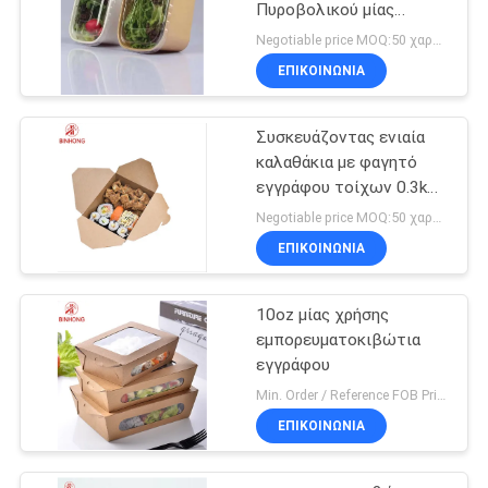
Πυροβολικού μίας
χρήσης
Negotiable price MOQ:50 χαρτοκιβώτιο
εμπορευματοκιβώτια
ΕΠΙΚΟΙΝΩΝΙΑ
εγγράφου βαθμού
Συσκευάζοντας ενιαία
καλαθάκια με φαγητό
εγγράφου τοίχων 0.3kg
μίας χρήσης
Negotiable price MOQ:50 χαρτοκιβώτιο
ΕΠΙΚΟΙΝΩΝΙΑ
10oz μίας χρήσης
εμπορευματοκιβώτια
εγγράφου
Min. Order / Reference FOB Price 1,000 Pieces US $0.35/ Piece MOQ:50 χαρτοκιβώτιο
ΕΠΙΚΟΙΝΩΝΙΑ