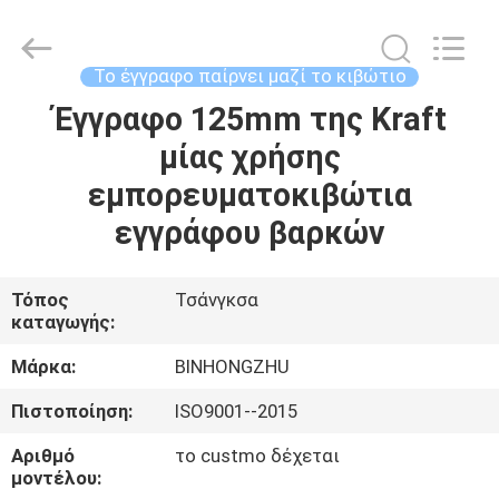
Bin
Hong
Import
and
Export
Το έγγραφο παίρνει μαζί το κιβώτιο
Co.
LTD.
All
Έγγραφο 125mm της Kraft
ΣΠΊΤΙ
Rights
Reserved.
μίας χρήσης
ΠΡΟΪΌΝΤΑ
εμπορευματοκιβώτια
εγγράφου βαρκών
ΠΕΡΊΠΟΥ
ΕΜΕΊΣ
Τόπος
Τσάνγκσα
καταγωγής:
ΓΎΡΟΣ
Μάρκα:
BINHONGZHU
ΕΡΓΟΣΤΑΣΊΩΝ
Πιστοποίηση:
ISO9001--2015
Αριθμό
το custmo δέχεται
ΠΟΙΟΤΙΚΌΣ
μοντέλου: