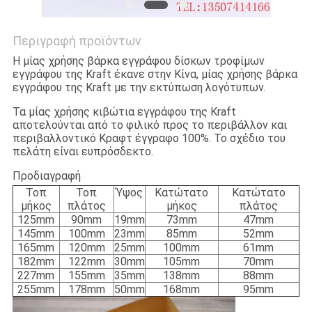
Περιγραφή προϊόντων
Η μίας χρήσης βάρκα εγγράφου δίσκων τροφίμων
εγγράφου της Kraft έκανε στην Κίνα, μίας χρήσης βάρκα
εγγράφου της Kraft με την εκτύπωση λογότυπων.
Τα μίας χρήσης κιβώτια εγγράφου της Kraft
αποτελούνται από το φιλικό προς το περιβάλλον και
περιβαλλοντικό Κραφτ έγγραφο 100%. Το σχέδιο του
πελάτη είναι ευπρόσδεκτο.
Προδιαγραφή
Τοπ
Τοπ
Ύψος
Κατώτατο
Κατώτατο
μήκος
πλάτος
μήκος
πλάτος
125mm
90mm
19mm
73mm
47mm
145mm
100mm
23mm
85mm
52mm
165mm
120mm
25mm
100mm
61mm
182mm
122mm
30mm
105mm
70mm
227mm
155mm
35mm
138mm
88mm
255mm
178mm
50mm
168mm
95mm