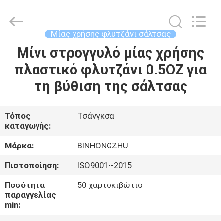
Bin
Hong
Import
and
Export
Μίας χρήσης φλυτζάνι σάλτσας
Co.
LTD.
All
Μίνι στρογγυλό μίας χρήσης
ΣΠΊΤΙ
Rights
Reserved.
πλαστικό φλυτζάνι 0.5OZ για
ΠΡΟΪΌΝΤΑ
τη βύθιση της σάλτσας
ΠΕΡΊΠΟΥ
Τόπος
Τσάνγκσα
καταγωγής:
ΕΜΕΊΣ
Μάρκα:
BINHONGZHU
ΓΎΡΟΣ
Πιστοποίηση:
ISO9001--2015
ΕΡΓΟΣΤΑΣΊΩΝ
Ποσότητα
50 χαρτοκιβώτιο
παραγγελίας
min:
ΠΟΙΟΤΙΚΌΣ