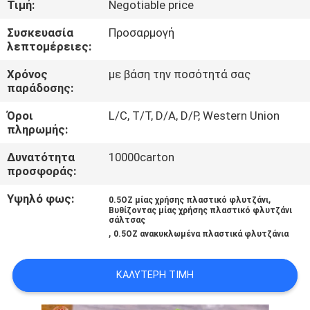
Τιμή:
Negotiable price
ΈΛΕΓΧΟΣ
Συσκευασία
Προσαρμογή
λεπτομέρειες:
ΜΑΣ
ΕΛΆΤΕ
Χρόνος
με βάση την ποσότητά σας
παράδοσης:
ΣΕ
Όροι
L/C, T/T, D/A, D/P, Western Union
ΕΠΑΦΉ
πληρωμής:
ΜΕ
Δυνατότητα
10000carton
προσφοράς:
ΕΙΔΉΣΕΙΣ
Υψηλό φως:
,
0.5OZ μίας χρήσης πλαστικό φλυτζάνι
Βυθίζοντας μίας χρήσης πλαστικό φλυτζάνι
σάλτσας
,
SITEMAP
0.5OZ ανακυκλωμένα πλαστικά φλυτζάνια
ΚΑΛΎΤΕΡΗ ΤΙΜΉ
PRIVACY
POLICY