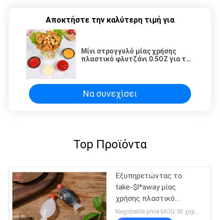
Αποκτήστε την καλύτερη τιμή για
Μίνι στρογγυλό μίας χρήσης
πλαστικό φλυτζάνι 0.5OZ για τη
βύθιση της σάλτσας
Να συνεχίσει
Top Προϊόντα
Εξυπηρετώντας το
take-$l*away μίας
χρήσης πλαστικό
μπουκάλι 1,5 ψαριών
Negotiable price MOQ:50 χαρτοκιβώτιο