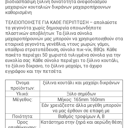
βιοδιασπάσιμη ξύλινη δυνατότητα ανεφοδιασμού
μαχαιριών κουταλιών δικράνων μαχαιροπήρουνων
καθορισμένη
ΤΕΛΕΙΟΠΟΙΗΣΤΕ ΓΙΑ ΚΑΘΕ ΠΕΡΙΠΤΩΣΗ – απολαύστε
τα γεγονότα χωρίς δημιουργία οποιωνδήποτε
πλαστικών αποβλήτων. Τα ξύλινα σύνολα
μαχαιροπήρουνών μας μπορούν να χρησιμοποιηθούν στα
εταιρικά γεγονότα, γενέθλια, ντους μωρών, γάμοι,
υπαίθρια στρατοπέδευση, σύνολο πικ-νίκ, BBQs. Κάθε
πακέτο περιέχει 50 χωριστά τυλιγμένα σύνολα για την
ευκολία σας. Κάθε σύνολο περιέχει το ξύλινο κουτάλι,
το ξύλινο δίκρανο, το ξύλινο μαχαίρι, το άχυρο
εγγράφου και την πετσέτα.
Όνομα
ξύλινα κουτάλι και μαχαίρι δικράνων
προϊόντων:
Υλικό:
Ξύλο σημύδων
Μέγεθος:
Μήκος: 165mm 160mm
Εάν χρειάζεστε άλλα μεγέθη μπορούν
να μας έρθουν σε επαφή με
Ποιότητα:
Βαθμός τροφίμων Α, Β
Όρος
Κατάστημα στην ξηρά και αερώδη θέση
αποθήκευσης: