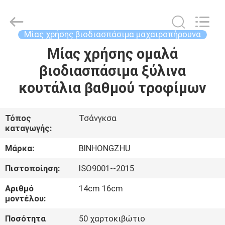
Bin
Hong
Import
and
Export
Μίας χρήσης βιοδιασπάσιμα μαχαιροπήρουνα
Co.
LTD.
All
Μίας χρήσης ομαλά
ΣΠΊΤΙ
Rights
Reserved.
βιοδιασπάσιμα ξύλινα
ΠΡΟΪΌΝΤΑ
κουτάλια βαθμού τροφίμων
ΠΕΡΊΠΟΥ
Τόπος
Τσάνγκσα
καταγωγής:
ΕΜΕΊΣ
Μάρκα:
BINHONGZHU
ΓΎΡΟΣ
Πιστοποίηση:
ISO9001--2015
ΕΡΓΟΣΤΑΣΊΩΝ
Αριθμό
14cm 16cm
μοντέλου:
ΠΟΙΟΤΙΚΌΣ
Ποσότητα
50 χαρτοκιβώτιο