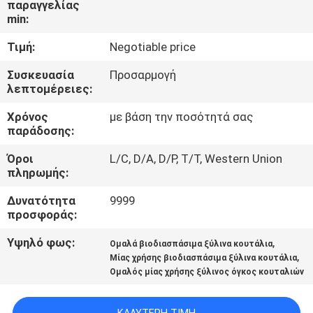
παραγγελίας
ΈΛΕΓΧΟΣ
min:
Τιμή:
Negotiable price
ΜΑΣ
ΕΛΆΤΕ
Συσκευασία
Προσαρμογή
λεπτομέρειες:
ΣΕ
Χρόνος
με βάση την ποσότητά σας
ΕΠΑΦΉ
παράδοσης:
ΜΕ
Όροι
L/C, D/A, D/P, T/T, Western Union
πληρωμής:
ΕΙΔΉΣΕΙΣ
Δυνατότητα
9999
προσφοράς:
SITEMAP
Υψηλό φως:
,
Ομαλά βιοδιασπάσιμα ξύλινα κουτάλια
,
Μίας χρήσης βιοδιασπάσιμα ξύλινα κουτάλια
Ομαλός μίας χρήσης ξύλινος όγκος κουταλιών
PRIVACY
POLICY