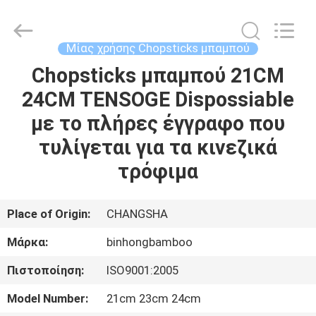
Bin
Hong
Import
and
Export
Μίας χρήσης Chopsticks μπαμπού
Co.
LTD.
All
Chopsticks μπαμπού 21CM
ΣΠΊΤΙ
Rights
Reserved.
24CM TENSOGE Dispossiable
ΠΡΟΪΌΝΤΑ
με το πλήρες έγγραφο που
τυλίγεται για τα κινεζικά
ΠΕΡΊΠΟΥ
τρόφιμα
ΕΜΕΊΣ
Place of Origin:
CHANGSHA
ΓΎΡΟΣ
Μάρκα:
binhongbamboo
ΕΡΓΟΣΤΑΣΊΩΝ
Πιστοποίηση:
ISO9001:2005
ΠΟΙΟΤΙΚΌΣ
Model Number:
21cm 23cm 24cm