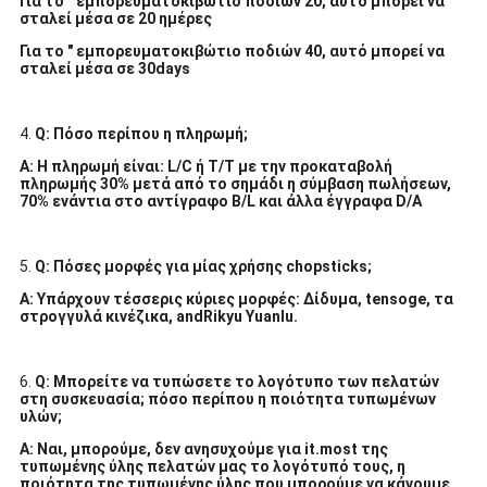
Για το " εμπορευματοκιβώτιο ποδιών 20, αυτό μπορεί να
σταλεί μέσα σε 20 ημέρες
Για το " εμπορευματοκιβώτιο ποδιών 40, αυτό μπορεί να
σταλεί μέσα σε 30days
4.
Q: Πόσο περίπου η πληρωμή;
Α: Η πληρωμή είναι: L/C ή T/T με την προκαταβολή
πληρωμής 30% μετά από το σημάδι η σύμβαση πωλήσεων,
70% ενάντια στο αντίγραφο B/L και άλλα έγγραφα D/A
5.
Q: Πόσες μορφές για μίας χρήσης chopsticks;
Α: Υπάρχουν τέσσερις κύριες μορφές: Δίδυμα, tensoge, τα
στρογγυλά κινέζικα, andRikyu Yuanlu.
6.
Q: Μπορείτε να τυπώσετε το λογότυπο των πελατών
στη συσκευασία; πόσο περίπου η ποιότητα τυπωμένων
υλών;
Α: Ναι, μπορούμε, δεν ανησυχούμε για it.most της
τυπωμένης ύλης πελατών μας το λογότυπό τους, η
ποιότητα της τυπωμένης ύλης που μπορούμε να κάνουμε