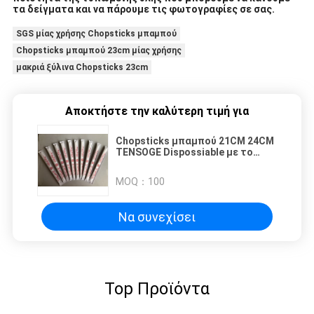
τα δείγματα και να πάρουμε τις φωτογραφίες σε σας.
SGS μίας χρήσης Chopsticks μπαμπού
Chopsticks μπαμπού 23cm μίας χρήσης
μακριά ξύλινα Chopsticks 23cm
Αποκτήστε την καλύτερη τιμή για
Chopsticks μπαμπού 21CM 24CM
TENSOGE Dispossiable με το
πλήρες έγγραφο που τυλίγεται
για τα κινεζικά τρόφιμα
MOQ：
100
Να συνεχίσει
Top Προϊόντα