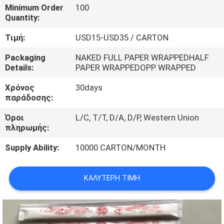
ΈΛΕΓΧΟΣ
Minimum Order
100
Quantity:
ΜΑΣ
Τιμή:
USD15-USD35 / CARTON
ΕΛΆΤΕ
Packaging
NAKED FULL PAPER WRAPPEDHALF
Details:
PAPER WRAPPEDOPP WRAPPED
ΣΕ
ΕΠΑΦΉ
Χρόνος
30days
παράδοσης:
ΜΕ
Όροι
L/C, T/T, D/A, D/P, Western Union
πληρωμής:
ΕΙΔΉΣΕΙΣ
Supply Ability:
10000 CARTON/MONTH
SITEMAP
ΚΑΛΎΤΕΡΗ ΤΙΜΉ
PRIVACY
POLICY