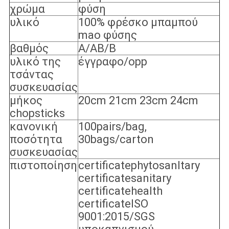
χρώμα
φύση
υλικό
100% φρέσκο μπαμπού
mao φύσης
βαθμός
A/AB/B
υλικό της
έγγραφο/opp
τσάντας
συσκευασίας
μήκος
20cm 21cm 23cm 24cm
chopsticks
κανονική
100pairs/bag,
ποσότητα
30bags/carton
συσκευασίας
πιστοποίηση
certificatephytosanltary
certificatesanitary
certificatehealth
certificateISO
9001:2015/SGS