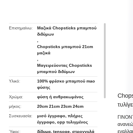
butto
Επισημαίνω
Μαζικά Chopsticks μπαμπού
διδύμων
,
Chopsticks μπαμπού 21cm
μαζικά
,
Μαγειρεύοντας Chopsticks
μπαμπού διδύμων
Υλικό
100% φρέσκο μπαμπού mao
φύσης
Chop
Χρώμα
φύση ή ανθρακωμένος
τυλίγε
μήκος
20cm 21cm 23cm 24cm
Συσκευασία
μισό έγγραφο, πλήρες
ΓΙΝΟΝΤ
έγγραφο, opp τυλιγμένος
ανανεώ
εναλλα
Ύφος
δίδυμα, tensoge, στρογγυλά