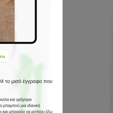
button
στε
 το μισό έγγραφο που
κολα και γρήγορα
α μπαμπού μια ιδανική
ι και μπορούν να ριχτούν έξω