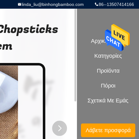
linda_liu@binhongbamboo.com
86--13507414166
ά Chopsticks
1cm
Αρχική Σελίδα
Κατηγορίες
Προϊόντα
Πόροι
Σχετικά Με Εμάς
Λάβετε προσφορά