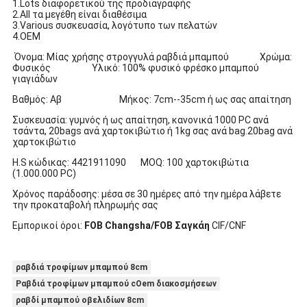
1.Lots διαφορετικού της προδιαγραφής
2.All τα μεγέθη είναι διαθέσιμα
3.Various συσκευασία, λογότυπο των πελατών
4.OEM
Όνομα: Μίας χρήσης στρογγυλά ραβδιά μπαμπού Χρώμα:
Φυσικός Υλικό: 100% φυσικό φρέσκο μπαμπού
γιαγιάδων
Βαθμός: Αβ Μήκος: 7cm--35cm ή ως σας απαίτηση
Συσκευασία: γυμνός ή ως απαίτηση, κανονικά 1000 PC ανά
τσάντα, 20bags ανά χαρτοκιβώτιο ή 1kg σας ανά bag.20bag ανά
χαρτοκιβώτιο
H.S κώδικας: 4421911090 MOQ: 100 χαρτοκιβώτια
(1.000.000 PC)
Χρόνος παράδοσης: μέσα σε 30 ημέρες από την ημέρα λάβετε
την προκαταβολή πληρωμής σας
Εμπορικοί όροι:
FOB Changsha/FOB Σαγκάη
CIF/CNF
ραβδιά τροφίμων μπαμπού 8cm
Ραβδιά τροφίμων μπαμπού cOem διακοσμήσεων
ραβδί μπαμπού οβελιδίων 8cm