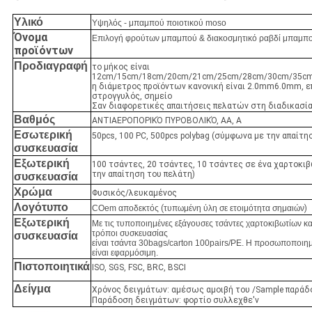
Υλικό
Υψηλός - μπαμπού ποιοτικού moso
Όνομα
Επιλογή φρούτων μπαμπού & διακοσμητικό ραβδί μπαμπ
προϊόντων
Προδιαγραφή
το μήκος είναι
12cm/15cm/18cm/20cm/21cm/25cm/28cm/30cm/35c
η διάμετρος προϊόντων κανονική είναι 2.0mm6.0mm, ε
στρογγυλός, σημείο
Σαν διαφορετικές απαιτήσεις πελατών στη διαδικασί
Βαθμός
ΑΝΤΙΑΕΡΟΠΟΡΙΚΌ ΠΥΡΟΒΟΛΙΚΌ, AA, Α
Εσωτερική
50pcs, 100 PC, 500pcs polybag (σύμφωνα με την απαίτη
συσκευασία
Εξωτερική
100 τσάντες, 20 τσάντες, 10 τσάντες σε ένα χαρτοκι
την απαίτηση του πελάτη)
συσκευασία
Χρώμα
Φυσικός/λευκαμένος
Λογότυπο
COem αποδεκτός
(
τυπωμένη ύλη σε ετοιμότητα σημαιών
)
Εξωτερική
Με τις τυποποιημένες εξάγουσες τσάντες χαρτοκιβωτίων κα
τρόποι συσκευασίας
συσκευασία
είναι τσάντα 30bags/carton 100pairs/PE. Η προσωποποιη
είναι εφαρμόσιμη.
Πιστοποιητικά
ISO, SGS, FSC, BRC, BSCI
Δείγμα
Χρόνος δειγμάτων: αμέσως αμοιβή του /Sample παράδ
Παράδοση δειγμάτων: φορτίο συλλεχθε'ν