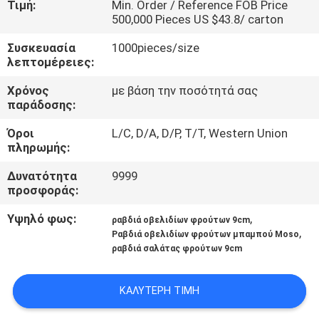
Τιμή:
Min. Order / Reference FOB Price
ΈΛΕΓΧΟΣ
500,000 Pieces US $43.8/ carton
Συσκευασία
1000pieces/size
ΜΑΣ
λεπτομέρειες:
ΕΛΆΤΕ
Χρόνος
με βάση την ποσότητά σας
ΣΕ
παράδοσης:
ΕΠΑΦΉ
Όροι
L/C, D/A, D/P, T/T, Western Union
πληρωμής:
ΜΕ
Δυνατότητα
9999
προσφοράς:
ΕΙΔΉΣΕΙΣ
Υψηλό φως:
,
ραβδιά οβελιδίων φρούτων 9cm
,
Ραβδιά οβελιδίων φρούτων μπαμπού Moso
SITEMAP
ραβδιά σαλάτας φρούτων 9cm
PRIVACY
ΚΑΛΎΤΕΡΗ ΤΙΜΉ
POLICY