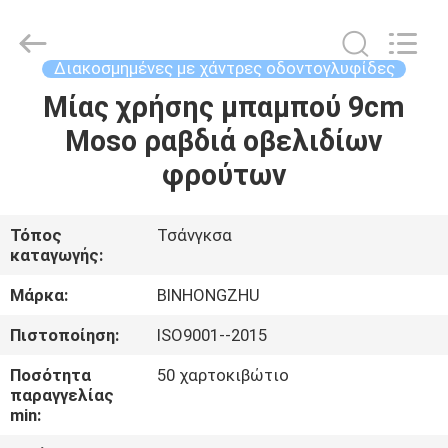
Bin
Hong
Import
and
Export
Διακοσμημένες με χάντρες οδοντογλυφίδες
Co.
LTD.
All
Μίας χρήσης μπαμπού 9cm
ΣΠΊΤΙ
Rights
Reserved.
Moso ραβδιά οβελιδίων
ΠΡΟΪΌΝΤΑ
φρούτων
ΠΕΡΊΠΟΥ
Τόπος
Τσάνγκσα
καταγωγής:
ΕΜΕΊΣ
Μάρκα:
BINHONGZHU
ΓΎΡΟΣ
Πιστοποίηση:
ISO9001--2015
ΕΡΓΟΣΤΑΣΊΩΝ
Ποσότητα
50 χαρτοκιβώτιο
παραγγελίας
min:
ΠΟΙΟΤΙΚΌΣ