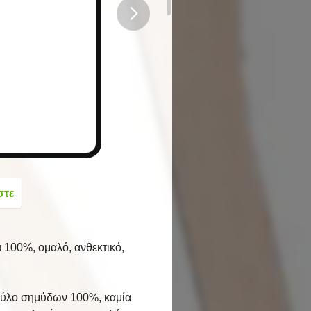
button
στε
 100%, ομαλό, ανθεκτικό,
ό ξύλο σημύδων 100%, καμία