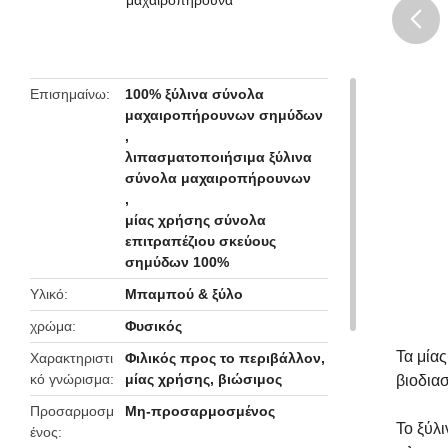
butto
Επισημαίνω
100% ξύλινα σύνολα
μαχαιροπήρουνων σημύδων
,
λιπασματοποιήσιμα ξύλινα
σύνολα μαχαιροπήρουνων
,
μίας χρήσης σύνολα
επιτραπέζιου σκεύους
σημύδων 100%
Υλικό
Μπαμπού & ξύλο
χρώμα
Φυσικός
Τα μία
Χαρακτηριστι
Φιλικός προς το περιβάλλον,
κό γνώρισμα
μίας χρήσης, βιώσιμος
βιοδια
Προσαρμοσμ
Μη-προσαρμοσμένος
Το ξύλι
ένος