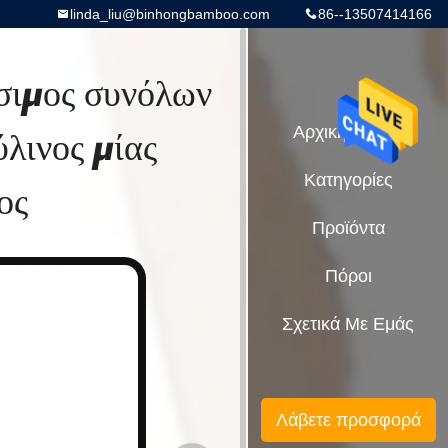
linda_liu@binhongbamboo.com
86--13507414166
σιμος συνόλων
λινος μίας
Αρχική Σελίδα
Κατηγορίες
ος
Προϊόντα
Πόροι
Σχετικά Με Εμάς
Λάβετε προσφορά